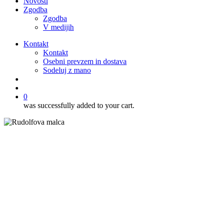
Novosti
Zgodba
Zgodba
V medijih
Kontakt
Kontakt
Osebni prevzem in dostava
Sodeluj z mano
išči
account
0
was successfully added to your cart.
Novosti
Praznujemo 7. rojstni dan …