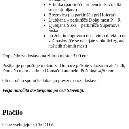
Vrhnika (parkirišče pri bencinski črpalki
smer Ljubljana)
Brezovica (na parkirišču pri Hoferju)
Ljubljana – parkirišče Dolgi most P + R
Ljubljana Šiška – parkirišče Supernova
Šiška
po želji in dogovoru dostavimo direktno na
vaš naslov (če se nahajate v okolici zgoraj
naštetih zbirnih mest)
Doplačilo za dostavo na zbirno mesto: 3,00 eur
Pošiljanje po pošti je možno za Domače piškote v kozarcu ali škatli,
Domačo marmelado in Domačo karamelo. Poštnina: 4,50 eur.
Ob naročilu sporočite lokacijo prevzema oz. dostave.
Večja naročila dostavljamo po celi Sloveniji.
Plačilo
Cene vsebujejo 9,5 % DDV.