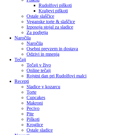
Rudolfovi piškoti
Kraljevi piškoti
Ostale slaščice
Veganske torte & slaščice
Izposoja stojal za sladice
Za podjetja
Naročila
Naročila
Osebni prevzem in dostava
Odzivi in mnenja
Tečaji
Tečaji v živo
Online tečaji
Rojstni dan pri Rudolfovi malci
Recepti
Sladice v kozarcu
Torte
Cupcakes
Makroni
Pecivo
Pite
Piškoti
Kroglice
Ostale sladice