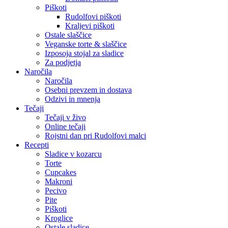
Piškoti
Rudolfovi piškoti
Kraljevi piškoti
Ostale slaščice
Veganske torte & slaščice
Izposoja stojal za sladice
Za podjetja
Naročila
Naročila
Osebni prevzem in dostava
Odzivi in mnenja
Tečaji
Tečaji v živo
Online tečaji
Rojstni dan pri Rudolfovi malci
Recepti
Sladice v kozarcu
Torte
Cupcakes
Makroni
Pecivo
Pite
Piškoti
Kroglice
Ostale sladice