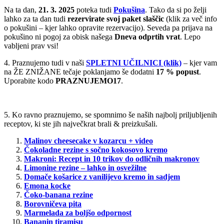
Na ta dan,
21. 3. 2025
poteka tudi
Pokušina
. Tako da si po želji
lahko za ta dan tudi
rezervirate svoj paket slaščic
(klik za več info
o pokušini – kjer lahko opravite rezervacijo). Seveda pa prijava na
pokušino ni pogoj za obisk našega
Dneva odprtih vrat
. Lepo
vabljeni prav vsi!
4. Praznujemo tudi v naši
SPLETNI UČILNICI (klik)
– kjer vam
na ŽE ZNIŽANE tečaje poklanjamo še dodatni
17 % popust
.
Uporabite kodo
PRAZNUJEMO17
.
5. Ko ravno praznujemo, se spomnimo še naših najbolj priljubljenih
receptov, ki ste jih največkrat brali & preizkušali.
Malinov cheesecake v kozarcu + video
Čokoladne rezine s sočno kokosovo kremo
Makroni: Recept in 10 trikov do odličnih makronov
Limonine rezine – lahko in osvežilne
Domače košarice z vanilijevo kremo in sadjem
Emona kocke
Čoko-banana rezine
Borovničeva pita
Marmelada za boljšo odpornost
Bananin tiramisu