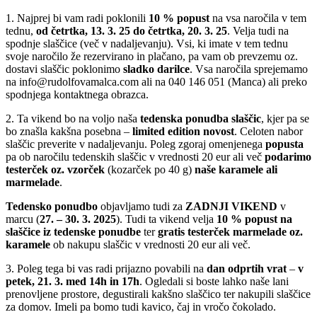
1. Najprej bi vam radi poklonili
10 % popust
na vsa naročila v tem
tednu,
od četrtka, 13. 3. 25 do četrtka, 20. 3. 25
. Velja tudi na
spodnje slaščice (več v nadaljevanju). Vsi, ki imate v tem tednu
svoje naročilo že rezervirano in plačano, pa vam ob prevzemu oz.
dostavi slaščic poklonimo
sladko darilce
. Vsa naročila sprejemamo
na info@rudolfovamalca.com ali na 040 146 051 (Manca) ali preko
spodnjega kontaktnega obrazca.
2. Ta vikend bo na voljo naša
tedenska ponudba slaščic
, kjer pa se
bo znašla kakšna posebna –
limited edition novost
. Celoten nabor
slaščic preverite v nadaljevanju. Poleg zgoraj omenjenega
popusta
pa ob naročilu tedenskih slaščic v vrednosti 20 eur ali več
podarimo
testerček oz. vzorček
(kozarček po 40 g)
naše karamele ali
marmelade
.
Tedensko ponudbo
objavljamo tudi za
ZADNJI VIKEND
v
marcu (
27. – 30. 3. 2025
). Tudi ta vikend velja
10 % popust na
slaščice iz tedenske ponudbe
ter
gratis testerček marmelade oz.
karamele
ob nakupu slaščic v vrednosti 20 eur ali več.
3. Poleg tega bi vas radi prijazno povabili na
dan odprtih vrat
–
v
petek, 21. 3. med 14h in 17h
. Ogledali si boste lahko naše lani
prenovljene prostore, degustirali kakšno slaščico ter nakupili slaščice
za domov. Imeli pa bomo tudi kavico, čaj in vročo čokolado.