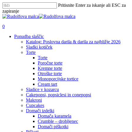
Skip
Pritisnite Enter za iskanje ali ESC za
to
zapiranje
main
Zapri
content
iskanje
išči
account
0
Menu
Ponudba slaščic
Katalog: Poslovna darila & darila za najbližje 2026
Sladki kotiček
Torte
Torte
Poročne torte
Kremne torte
Otroške torte
Monoporcijske tortice
Cream tart
Sladice v kozarcu
Cakepopsi, popsiclesi in conepopsi
Makroni
Cupcakes
Domači izdelki
Domača karamela
Crumble – drobljenec
Domači piškotki
Piškoti