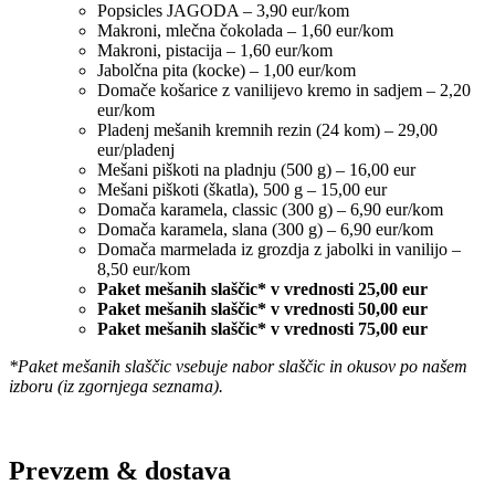
Popsicles JAGODA – 3,90 eur/kom
Makroni, mlečna čokolada – 1,60 eur/kom
Makroni, pistacija – 1,60 eur/kom
Jabolčna pita (kocke) – 1,00 eur/kom
Domače košarice z vanilijevo kremo in sadjem – 2,20
eur/kom
Pladenj mešanih kremnih rezin (24 kom) – 29,00
eur/pladenj
Mešani piškoti na pladnju (500 g) – 16,00 eur
Mešani piškoti (škatla), 500 g – 15,00 eur
Domača karamela, classic (300 g) – 6,90 eur/kom
Domača karamela, slana (300 g) – 6,90 eur/kom
Domača marmelada iz grozdja z jabolki in vanilijo –
8,50 eur/kom
Paket mešanih slaščic* v vrednosti 25,00 eur
Paket mešanih slaščic* v vrednosti 50,00 eur
Paket mešanih slaščic* v vrednosti 75,00 eur
*Paket mešanih slaščic vsebuje nabor slaščic in okusov po našem
izboru (iz zgornjega seznama).
Prevzem & dostava