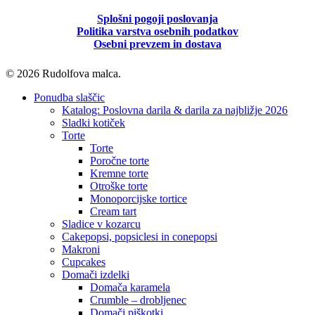
Splošni pogoji poslovanja
Politika
varstva osebnih podatkov
Osebni prevzem in dostava
© 2026 Rudolfova malca.
Close
Ponudba slaščic
Menu
Katalog: Poslovna darila & darila za najbližje 2026
Sladki kotiček
Torte
Torte
Poročne torte
Kremne torte
Otroške torte
Monoporcijske tortice
Cream tart
Sladice v kozarcu
Cakepopsi, popsiclesi in conepopsi
Makroni
Cupcakes
Domači izdelki
Domača karamela
Crumble – drobljenec
Domači piškotki