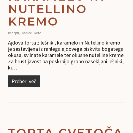
NUTELLINO
KREMO
Recepti
,
Sladice
,
Torte
Ajdova torta z lešniki, karamelo in Nutellino kremo
je sestavljena iz rahlega ajdovega biskvita bogatega
okusa, svilnate karamele ter okusne nutelline kreme.
Za hrustljavost pa poskrbijo grobo nasekljani lešniki,
ki…
Preberi več
TORTA CVETOČA