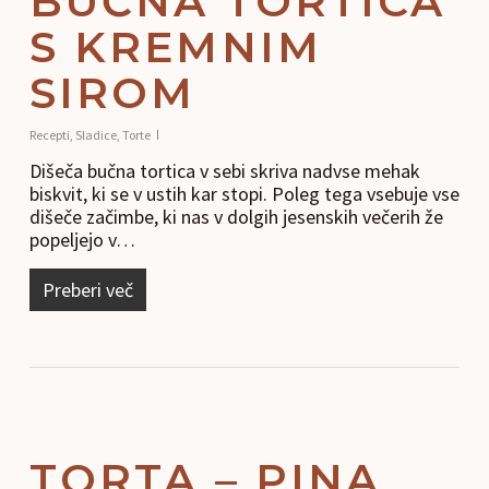
BUČNA TORTICA
S KREMNIM
SIROM
Recepti
,
Sladice
,
Torte
Dišeča bučna tortica v sebi skriva nadvse mehak
biskvit, ki se v ustih kar stopi. Poleg tega vsebuje vse
dišeče začimbe, ki nas v dolgih jesenskih večerih že
popeljejo v…
Preberi več
TORTA – PINA