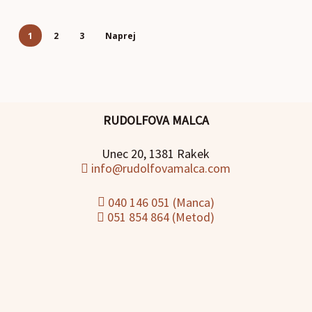
1
2
3
Naprej
RUDOLFOVA MALCA
Unec 20, 1381 Rakek
info@rudolfovamalca.com
040 146 051 (Manca)
051 854 864 (Metod)