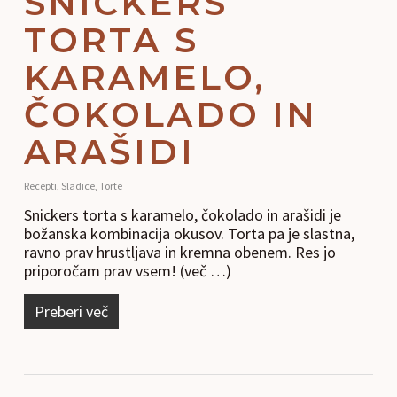
SNICKERS
TORTA S
KARAMELO,
ČOKOLADO IN
ARAŠIDI
Recepti
,
Sladice
,
Torte
Snickers torta s karamelo, čokolado in arašidi je
božanska kombinacija okusov. Torta pa je slastna,
ravno prav hrustljava in kremna obenem. Res jo
priporočam prav vsem! (več …)
Preberi več