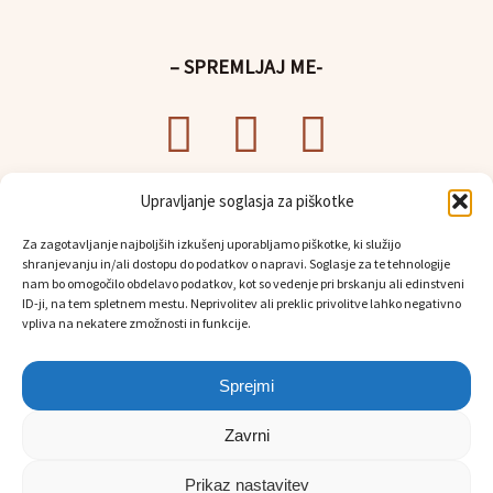
– SPREMLJAJ ME-
Upravljanje soglasja za piškotke
– UPORABNE POVEZAVE-
Za zagotavljanje najboljših izkušenj uporabljamo piškotke, ki služijo
Splošni pogoji poslovanja
shranjevanju in/ali dostopu do podatkov o napravi. Soglasje za te tehnologije
Politika
varstva osebnih podatkov
nam bo omogočilo obdelavo podatkov, kot so vedenje pri brskanju ali edinstveni
Osebni prevzem in dostava
ID-ji, na tem spletnem mestu. Neprivolitev ali preklic privolitve lahko negativno
vpliva na nekatere zmožnosti in funkcije.
Sprejmi
Zavrni
Prikaz nastavitev