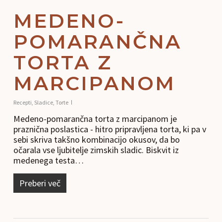
MEDENO-
POMARANČNA
TORTA Z
MARCIPANOM
Recepti
,
Sladice
,
Torte
Medeno-pomarančna torta z marcipanom je
praznična poslastica - hitro pripravljena torta, ki pa v
sebi skriva takšno kombinacijo okusov, da bo
očarala vse ljubitelje zimskih sladic. Biskvit iz
medenega testa…
Preberi več