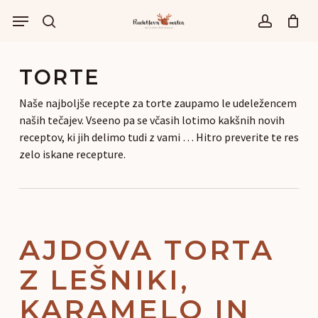
Skip
Menu
to
išči
account
main
content
TORTE
Naše najboljše recepte za torte zaupamo le udeležencem
naših tečajev. Vseeno pa se včasih lotimo kakšnih novih
receptov, ki jih delimo tudi z vami … Hitro preverite te res
zelo iskane recepture.
AJDOVA TORTA
Z LEŠNIKI,
KARAMELO IN