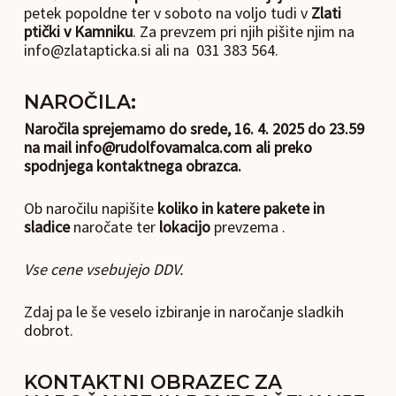
petek popoldne ter v soboto na voljo tudi v
Zlati
ptički v Kamniku
. Za prevzem pri njih pišite njim na
info@zlatapticka.si ali na 031 383 564.
NAROČILA:
Naročila sprejemamo do srede, 16. 4. 2025 do 23.59
na mail info@rudolfovamalca.com ali preko
spodnjega kontaktnega obrazca.
Ob naročilu napišite
koliko in katere pakete in
sladice
naročate ter
lokacijo
prevzema .
Vse cene vsebujejo DDV.
Zdaj pa le še veselo izbiranje in naročanje sladkih
dobrot.
KONTAKTNI OBRAZEC ZA