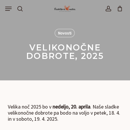
Skip
Menu
to
išči
account
main
content
Novosti
VELIKONOČNE
DOBROTE, 2025
Velika noč 2025 bo v
nedeljo, 20. aprila
. Naše sladke
velikonočne dobrote pa bodo na voljo v petek, 18. 4.
in v soboto, 19. 4. 2025.