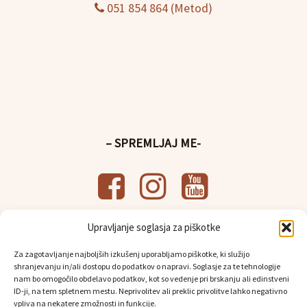
051 854 864 (Metod)
– SPREMLJAJ ME-
Upravljanje soglasja za piškotke
– UPORABNE POVEZAVE-
Za zagotavljanje najboljših izkušenj uporabljamo piškotke, ki služijo
Splošni pogoji poslovanja
shranjevanju in/ali dostopu do podatkov o napravi. Soglasje za te tehnologije
Politika
varstva osebnih podatkov
nam bo omogočilo obdelavo podatkov, kot so vedenje pri brskanju ali edinstveni
Osebni prevzem in dostava
ID-ji, na tem spletnem mestu. Neprivolitev ali preklic privolitve lahko negativno
vpliva na nekatere zmožnosti in funkcije.