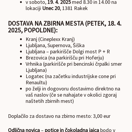
v soboto,
19. 4. 2025
med 8.30 in 14.00 na
lokaciji
Unec 20
, 1381 Rakek
DOSTAVA NA ZBIRNA MESTA (PETEK, 18. 4.
2025, POPOLDNE):
Kranj (Cineplexx Kranj)
Ljubljana, Supernova, Šiška
Ljubljana – parkirišče Dolgi most P + R
Brezovica (na parkirišču pri Hoferju)
Vrhnika (parkirišče pri bencinski črpalki smer
Ljubljana)
Logatec (na začetku industrijske cone pri
Renaultu)
po želji in dogovoru dostavimo direktno na
vaš naslov (če se nahajate v okolici zgoraj
naštetih zbirnih mest)
Doplačilo za dostavo na zbirno mesto: 3,00 eur
Odlična novica
–
potice in čokoladna jajca
bodo v