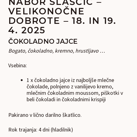
NABOR SLAŠČIC –
VELIKONOČNE
DOBROTE – 18. IN 19.
4. 2025
ČOKOLADNO JAJCE
Bogato, čokoladno, kremno, hrustljavo …
Vsebina:
1 x čokoladno jajce iz najboljše mlečne
čokolade, polnjeno z vanilijevo kremo,
mlečnim čokoladnim moussom, piškotki v
beli čokoladi in čokoladnimi krispiji
Pakirano v lično darilno škatlico.
Rok trajanja: 4 dni (hladilnik)