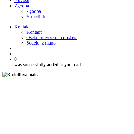
Novosti
Zgodba
Zgodba
V medijih
Kontakt
Kontakt
Osebni prevzem in dostava
Sodeluj z mano
išči
account
0
was successfully added to your cart.
Recepti
Sladice
Torte
Torta z aronijo, temno
čokolado in limeto