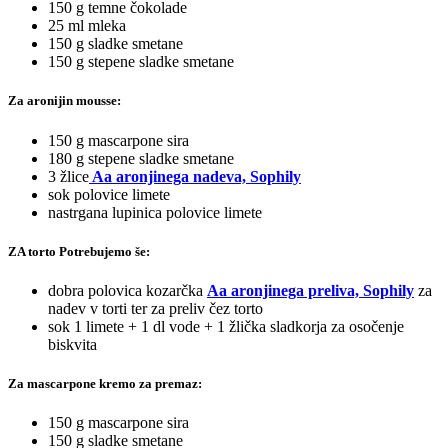
150 g temne čokolade
25 ml mleka
150 g sladke smetane
150 g stepene sladke smetane
Za aronijin mousse:
150 g mascarpone sira
180 g stepene sladke smetane
3 žlice
Aa aronjinega nadeva, Sophily
sok polovice limete
nastrgana lupinica polovice limete
ZA torto Potrebujemo še:
dobra polovica kozarčka
Aa aronjinega preliva, Sophily
za
nadev v torti ter za preliv čez torto
sok 1 limete + 1 dl vode + 1 žlička sladkorja za osočenje
biskvita
Za mascarpone kremo za premaz:
150 g mascarpone sira
150 g sladke smetane