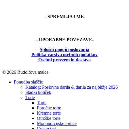
– SPREMLJAJ ME-
– UPORABNE POVEZAVE-
Splošni pogoji poslovanja
Politika
varstva osebnih podatkov
Osebni prevzem in dostava
© 2026 Rudolfova malca.
Close
Ponudba slaščic
Menu
Katalog: Poslovna darila & darila za najbližje 2026
Sladki kotiček
Torte
Torte
Poročne torte
Kremne torte
Otroške torte
Monoporcijske tortice
Cream tart