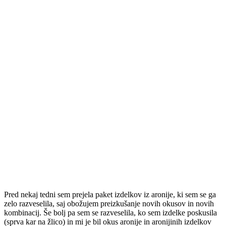
Pred nekaj tedni sem prejela paket izdelkov iz aronije, ki sem se ga
zelo razveselila, saj obožujem preizkušanje novih okusov in novih
kombinacij. Še bolj pa sem se razveselila, ko sem izdelke poskusila
(sprva kar na žlico) in mi je bil okus aronije in aronijinih izdelkov