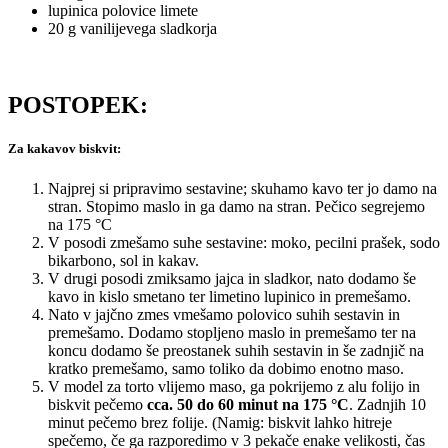
lupinica polovice limete
20 g vanilijevega sladkorja
POSTOPEK:
Za kakavov biskvit:
Najprej si pripravimo sestavine; skuhamo kavo ter jo damo na
stran. Stopimo maslo in ga damo na stran. Pečico segrejemo
na 175 °C
V posodi zmešamo suhe sestavine: moko, pecilni prašek, sodo
bikarbono, sol in kakav.
V drugi posodi zmiksamo jajca in sladkor, nato dodamo še
kavo in kislo smetano ter limetino lupinico in premešamo.
Nato v jajčno zmes vmešamo polovico suhih sestavin in
premešamo. Dodamo stopljeno maslo in premešamo ter na
koncu dodamo še preostanek suhih sestavin in še zadnjič na
kratko premešamo, samo toliko da dobimo enotno maso.
V model za torto vlijemo maso, ga pokrijemo z alu folijo in
biskvit pečemo
cca. 50 do 60 minut na 175 °C
. Zadnjih 10
minut pečemo brez folije. (Namig: biskvit lahko hitreje
spečemo, če ga razporedimo v 3 pekače enake velikosti, čas