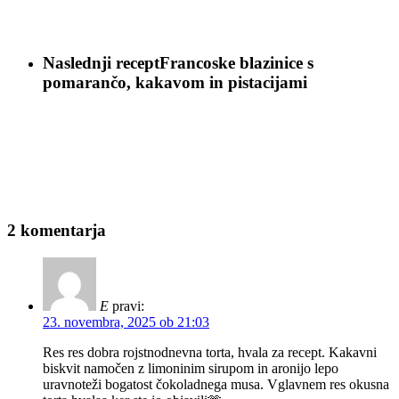
Naslednji recept
Francoske blazinice s
pomarančo, kakavom in pistacijami
2 komentarja
E
pravi:
23. novembra, 2025 ob 21:03
Res res dobra rojstnodnevna torta, hvala za recept. Kakavni
biskvit namočen z limoninim sirupom in aronijo lepo
uravnoteži bogatost čokoladnega musa. Vglavnem res okusna