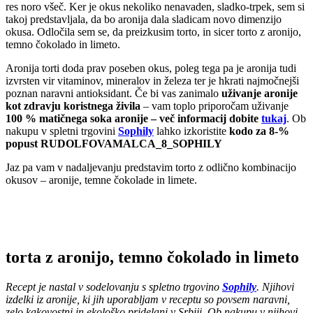
res noro všeč. Ker je okus nekoliko nenavaden, sladko-trpek, sem si
takoj predstavljala, da bo aronija dala sladicam novo dimenzijo
okusa. Odločila sem se, da preizkusim torto, in sicer torto z aronijo,
temno čokolado in limeto.
Aronija torti doda prav poseben okus, poleg tega pa je aronija tudi
izvrsten vir vitaminov, mineralov in železa ter je hkrati najmočnejši
poznan naravni antioksidant. Če bi vas zanimalo
uživanje aronije
kot zdravju koristnega živila
– vam toplo priporočam uživanje
100 % matičnega soka aronije – več informacij dobite
tukaj
. Ob
nakupu v spletni trgovini
Sophily
lahko izkoristite
kodo za 8-%
popust RUDOLFOVAMALCA_8_SOPHILY
Jaz pa vam v nadaljevanju predstavim torto z odlično kombinacijo
okusov – aronije, temne čokolade in limete.
torta z aronijo, temno čokolado in limeto
Recept je nastal v sodelovanju s spletno trgovino
Sophily
. Njihovi
izdelki iz aronije, ki jih uporabljam v receptu so povsem naravni,
zelo kakovostni in ekološko pridelani v Srbiji. Ob nakupu v njihovi