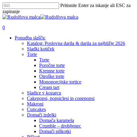
Skip
Pritisnite Enter za iskanje ali ESC za
to
zapiranje
main
Zapri
content
iskanje
išči
account
0
Menu
Ponudba slaščic
Katalog: Poslovna darila & darila za najbližje 2026
Sladki kotiček
Torte
Torte
Poročne torte
Kremne torte
Otroške torte
Monoporcijske tortice
Cream tart
Sladice v kozarcu
Cakepopsi, popsiclesi in conepopsi
Makroni
Cupcakes
Domači izdelki
Domača karamela
Crumble – drobljenec
Domači piškotki
Piškoti