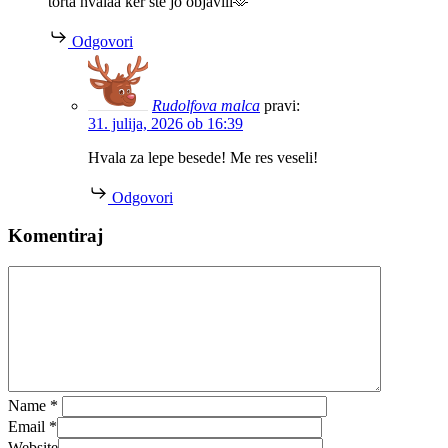
torta hvalaa ker ste jo objavili🫶
Odgovori
Rudolfova malca
pravi:
31. julija, 2026 ob 16:39
Hvala za lepe besede! Me res veseli!
Odgovori
Komentiraj
Name
*
Email
*
Website