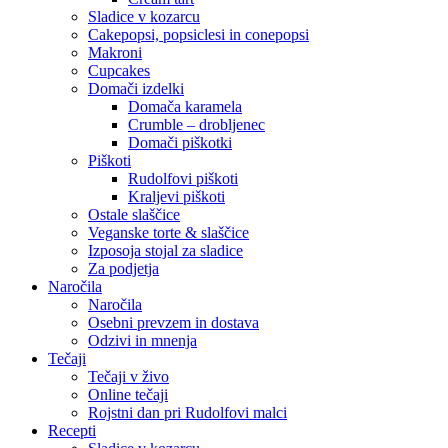
Sladice v kozarcu
Cakepopsi, popsiclesi in conepopsi
Makroni
Cupcakes
Domači izdelki
Domača karamela
Crumble – drobljenec
Domači piškotki
Piškoti
Rudolfovi piškoti
Kraljevi piškoti
Ostale slaščice
Veganske torte & slaščice
Izposoja stojal za sladice
Za podjetja
Naročila
Naročila
Osebni prevzem in dostava
Odzivi in mnenja
Tečaji
Tečaji v živo
Online tečaji
Rojstni dan pri Rudolfovi malci
Recepti