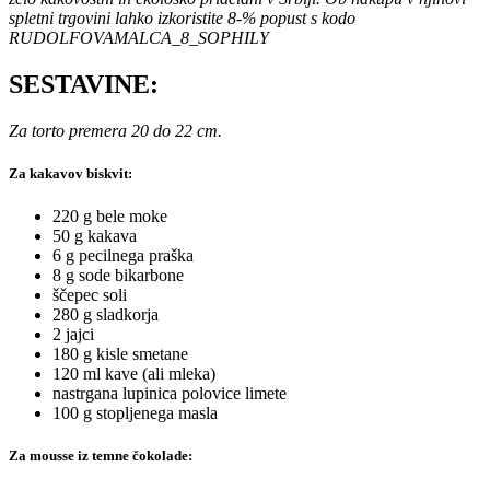
spletni trgovini lahko izkoristite 8-% popust s kodo
RUDOLFOVAMALCA_8_SOPHILY
SESTAVINE:
Za torto premera 20 do 22 cm.
Za kakavov biskvit:
220 g bele moke
50 g kakava
6 g pecilnega praška
8 g sode bikarbone
ščepec soli
280 g sladkorja
2 jajci
180 g kisle smetane
120 ml kave (ali mleka)
nastrgana lupinica polovice limete
100 g stopljenega masla
Za mousse iz temne čokolade: