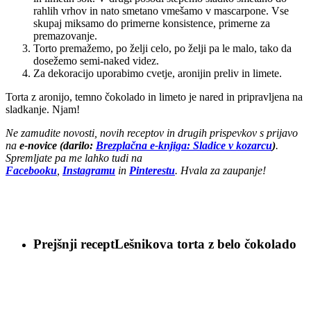
rahlih vrhov in nato smetano vmešamo v mascarpone. Vse
skupaj miksamo do primerne konsistence, primerne za
premazovanje.
Torto premažemo, po želji celo, po želji pa le malo, tako da
dosežemo semi-naked videz.
Za dekoracijo uporabimo cvetje, aronijin preliv in limete.
Torta z aronijo, temno čokolado in limeto je nared in pripravljena na
sladkanje. Njam!
Ne zamudite novosti, novih receptov in drugih prispevkov s prijavo
na
e-novice (darilo:
Brezplačna e-knjiga: Sladice v kozarcu
)
.
Spremljate pa me lahko tudi na
Facebooku
,
Instagramu
in
Pinterestu
. Hvala za zaupanje!
Prejšnji recept
Lešnikova torta z belo čokolado