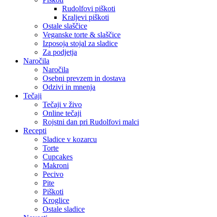
Rudolfovi piškoti
Kraljevi piškoti
Ostale slaščice
Veganske torte & slaščice
Izposoja stojal za sladice
Za podjetja
Naročila
Naročila
Osebni prevzem in dostava
Odzivi in mnenja
Tečaji
Tečaji v živo
Online tečaji
Rojstni dan pri Rudolfovi malci
Recepti
Sladice v kozarcu
Torte
Cupcakes
Makroni
Pecivo
Pite
Piškoti
Kroglice
Ostale sladice