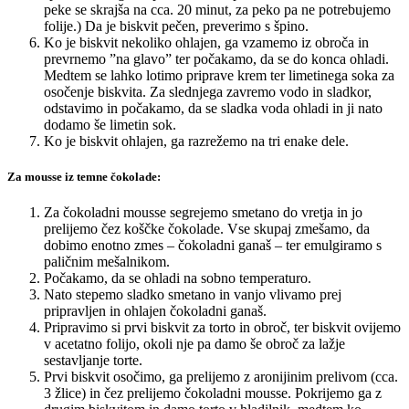
peke se skrajša na cca. 20 minut, za peko pa ne potrebujemo
folije.) Da je biskvit pečen, preverimo s špino.
Ko je biskvit nekoliko ohlajen, ga vzamemo iz obroča in
prevrnemo ”na glavo” ter počakamo, da se do konca ohladi.
Medtem se lahko lotimo priprave krem ter limetinega soka za
osočenje biskvita. Za slednjega zavremo vodo in sladkor,
odstavimo in počakamo, da se sladka voda ohladi in ji nato
dodamo še limetin sok.
Ko je biskvit ohlajen, ga razrežemo na tri enake dele.
Za mousse iz temne čokolade:
Za čokoladni mousse segrejemo smetano do vretja in jo
prelijemo čez koščke čokolade. Vse skupaj zmešamo, da
dobimo enotno zmes – čokoladni ganaš – ter emulgiramo s
paličnim mešalnikom.
Počakamo, da se ohladi na sobno temperaturo.
Nato stepemo sladko smetano in vanjo vlivamo prej
pripravljen in ohlajen čokoladni ganaš.
Pripravimo si prvi biskvit za torto in obroč, ter biskvit ovijemo
v acetatno folijo, okoli nje pa damo še obroč za lažje
sestavljanje torte.
Prvi biskvit osočimo, ga prelijemo z aronijinim prelivom (cca.
3 žlice) in čez prelijemo čokoladni mousse. Pokrijemo ga z