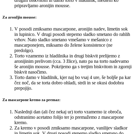
drugim biskvitom in damo torto v hladilnik, medtem ko
pripravljamo aronijin mousse.
Za aronIjin mousse:
V posodi zmiksamo mascarpone, aronijin nadev, limetin sok
in lupinico. V drugi posodi stepemo sladko smetano do rahlih
vrhov. Nato sladko smetano vmešamo v mešanico z
mascarponejem, miksamo do želene konsistence (ne
predolgo).
Torto vzamemo iz hladilnika in drugi biskvit prelijemo z
aronijinim prelivom (cca. 3 žlice), nato pa na torto nadevamo
še aronijin mousse. Pokrijemo ga s tretjim biskvitom in zgornji
biskvit nasočimo.
Torto damo v hladilnik, kjer naj bo vsaj 4 ure, še boljše pa kar
čez noč, da se torta dobro ohladi, strdi in se okusi dodobra
prepojijo.
Za mascarpone kremo za premaz:
Naslednji dan (ali čez nekaj ur) torto vzamemo iz obroča,
odstranimo acetatno folijo ter jo premažemo z mascarpone
kremo.
Za kremo v posodi zmiksamo mascarpone, vanilijev sladkor
in limetin sok. V drugi posodi stepemo sladko smetano do