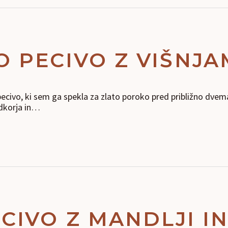
PECIVO Z VIŠNJA
ecivo, ki sem ga spekla za zlato poroko pred približno dve
adkorja in…
CIVO Z MANDLJI I