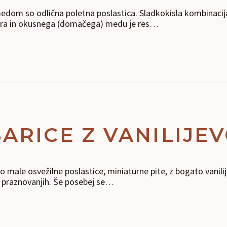
edom so odlična poletna poslastica. Sladkokisla kombinacija
ra in okusnega (domačega) medu je res…
ARICE Z VANILIJE
so male osvežilne poslastice, miniaturne pite, z bogato vani
h praznovanjih. Še posebej se…