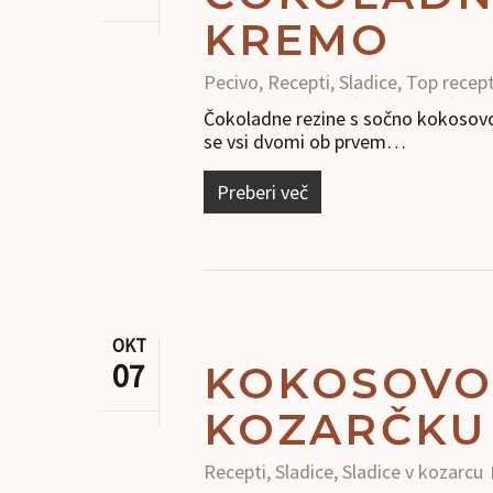
KREMO
Pecivo
,
Recepti
,
Sladice
,
Top recept
Čokoladne rezine s sočno kokosovo 
se vsi dvomi ob prvem…
Preberi več
OKT
07
KOKOSOVO-
KOZARČKU
Recepti
,
Sladice
,
Sladice v kozarcu