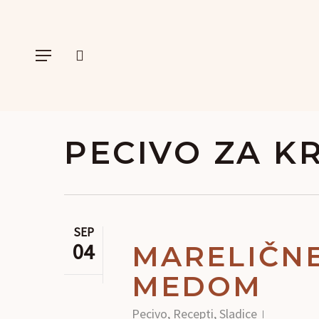
Skip
to
main
Menu
content
išči
Pritisnite Enter za iskanje ali ESC za zapiranje
PECIVO ZA K
SEP
04
MARELIČNE
MEDOM
Pecivo
,
Recepti
,
Sladice