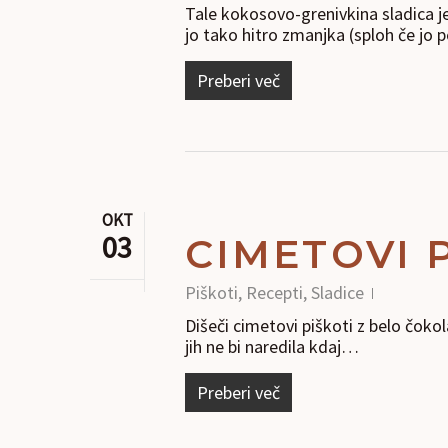
Tale kokosovo-grenivkina sladica j
jo tako hitro zmanjka (sploh če jo
Preberi več
OKT
03
CIMETOVI 
Piškoti
,
Recepti
,
Sladice
Dišeči cimetovi piškoti z belo čoko
jih ne bi naredila kdaj…
Preberi več