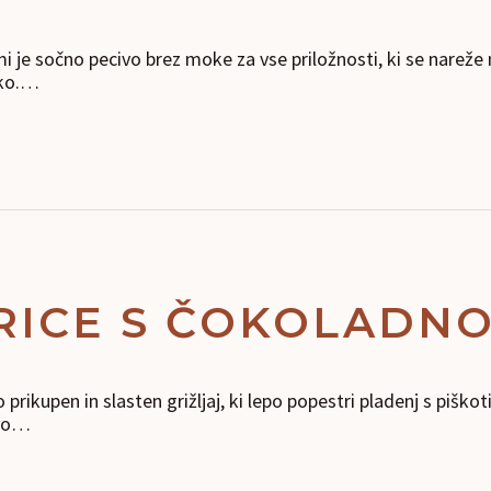
i je sočno pecivo brez moke za vse priložnosti, ki se nareže
oko.…
RICE S ČOKOLADN
prikupen in slasten grižljaj, ki lepo popestri pladenj s piško
avo…