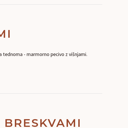
MI
ma tednoma - marmorno pecivo z višnjami.
N BRESKVAMI