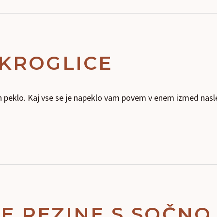
KROGLICE
den peklo. Kaj vse se je napeklo vam povem v enem izmed nasle
E REZINE S SOČNO