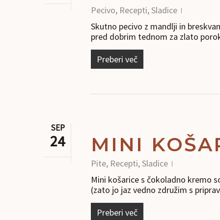
Pecivo
,
Recepti
,
Sladice
Skutno pecivo z mandlji in breskvam
pred dobrim tednom za zlato por
Preberi več
SEP
24
MINI KOŠA
Pite
,
Recepti
,
Sladice
Mini košarice s čokoladno kremo so 
(zato jo jaz vedno združim s pripr
Preberi več