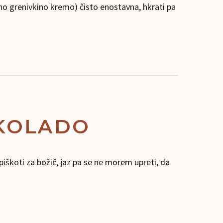
no grenivkino kremo) čisto enostavna, hkrati pa
OKOLADO
piškoti za božič, jaz pa se ne morem upreti, da