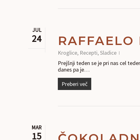
JUL
24
RAFFAELO 
Kroglice
,
Recepti
,
Sladice
Prejšnji teden se je pri nas cel te
danes pa je…
Preberi več
MAR
15
ČOKOLADN