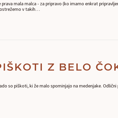
e prava mala malca - za pripravo (ko imamo enkrat pripravlje
 postrežemo v takih…
PIŠKOTI Z BELO Č
lado so piškoti, ki že malo spominjajo na medenjake. Odlični 