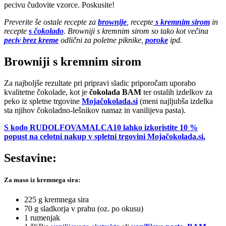
pecivu čudovite vzorce. Poskusite!
Preverite še ostale recepte za
brownije
, recepte
s kremnim sirom
in
recepte
s čokolado
. Browniji s kremnim sirom so tako kot večina
peciv brez kreme
odlični za poletne piknike,
poroke
ipd.
Browniji s kremnim sirom
Za najboljše rezultate pri pripravi sladic priporočam uporabo
kvalitetne čokolade, kot je
čokolada BAM
ter ostalih izdelkov za
peko iz spletne trgovine
Mojačokolada.si
(meni najljubša izdelka
sta njihov čokoladno-lešnikov namaz in vanilijeva pasta).
S kodo RUDOLFOVAMALCA10 lahko izkoristite 10 %
popust na celotni nakup v spletni trgovini Mojačokolada.si.
Sestavine:
Za maso iz kremnega sira:
225 g kremnega sira
70 g sladkorja v prahu (oz. po okusu)
1 rumenjak