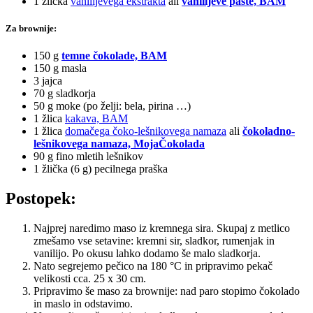
1 žlička
vanilijevega ekstrakta
ali
vanilijeve paste, BAM
Za brownije:
150 g
temne čokolade, BAM
150 g masla
3 jajca
70 g sladkorja
50 g moke (po želji: bela, pirina …)
1 žlica
kakava, BAM
1 žlica
domačega čoko-lešnikovega namaza
ali
čokoladno-
lešnikovega namaza, MojaČokolada
90 g fino mletih lešnikov
1 žlička (6 g) pecilnega praška
Postopek:
Najprej naredimo maso iz kremnega sira. Skupaj z metlico
zmešamo vse setavine: kremni sir, sladkor, rumenjak in
vanilijo. Po okusu lahko dodamo še malo sladkorja.
Nato segrejemo pečico na 180 °C in pripravimo pekač
velikosti cca. 25 x 30 cm.
Pripravimo še maso za brownije: nad paro stopimo čokolado
in maslo in odstavimo.