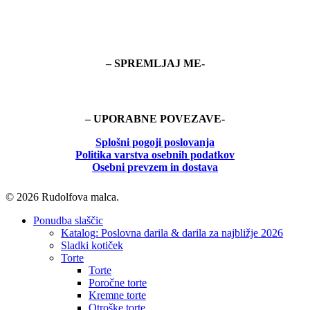
– SPREMLJAJ ME-
– UPORABNE POVEZAVE-
Splošni pogoji poslovanja
Politika
varstva osebnih podatkov
Osebni prevzem in dostava
© 2026 Rudolfova malca.
Close
Ponudba slaščic
Menu
Katalog: Poslovna darila & darila za najbližje 2026
Sladki kotiček
Torte
Torte
Poročne torte
Kremne torte
Otroške torte