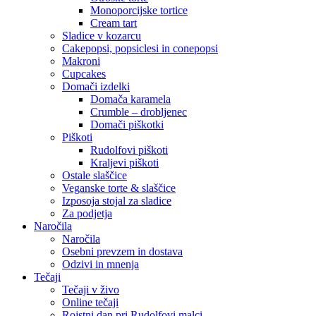
Monoporcijske tortice
Cream tart
Sladice v kozarcu
Cakepopsi, popsiclesi in conepopsi
Makroni
Cupcakes
Domači izdelki
Domača karamela
Crumble – drobljenec
Domači piškotki
Piškoti
Rudolfovi piškoti
Kraljevi piškoti
Ostale slaščice
Veganske torte & slaščice
Izposoja stojal za sladice
Za podjetja
Naročila
Naročila
Osebni prevzem in dostava
Odzivi in mnenja
Tečaji
Tečaji v živo
Online tečaji
Rojstni dan pri Rudolfovi malci