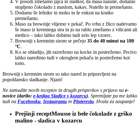
V posodi zmešamo jajca in sladkor, da masa naraste, dodamo
stopljeno čokolado z maslom, kakav, Nutello in premešamo.
Dodamo še lešnike in moko in še enkrat na kratko
premešamo.
Maso za brownije vlijemo v pekač. Po vrhu z žlico nadevamo
še maso iz kremnega sira in jo na rahlo zmešamo z vilicami ali
metlico – tako lahko dobimo tudi zelo lep vzorec.
Browniji s kremnim sirom se pečejo
35 do 40 minut na 180
°C
.
Ko se ohladijo, jih razrežemo na kocke in postrežemo. Pecivo
lahko naredimo tudi v okroglem pekaču in postrežemo kot
torto.
Browniji s kremnim sirom so tako nared in pripravljeni na
popoldansko sladkanje. Njam!
Ne zamudite novih receptov in drugih prispevkov s prijavo na
e-
novice (darilo:
e-knjiga Sladice v kozarcu
)
. Spremljate pa me lahko
tudi na
Facebooku
,
Instagramu
in
Pinterestu
. Hvala za zaupanje!
Prejšnji recept
Mousse iz bele čokolade z grško
malino - sladica v kozarcu