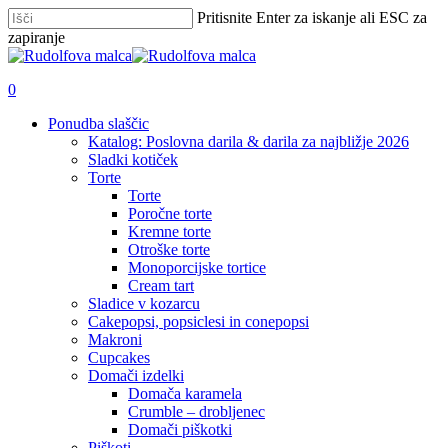
Skip
Pritisnite Enter za iskanje ali ESC za
to
zapiranje
main
Zapri
content
iskanje
išči
account
0
Menu
Ponudba slaščic
Katalog: Poslovna darila & darila za najbližje 2026
Sladki kotiček
Torte
Torte
Poročne torte
Kremne torte
Otroške torte
Monoporcijske tortice
Cream tart
Sladice v kozarcu
Cakepopsi, popsiclesi in conepopsi
Makroni
Cupcakes
Domači izdelki
Domača karamela
Crumble – drobljenec
Domači piškotki
Piškoti