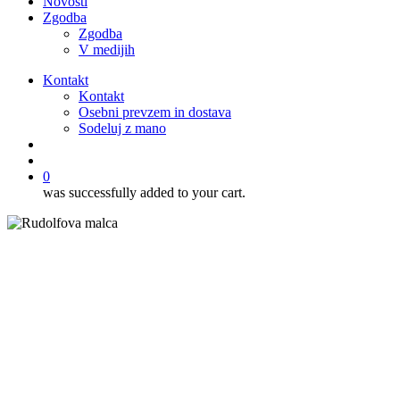
Novosti
Zgodba
Zgodba
V medijih
Kontakt
Kontakt
Osebni prevzem in dostava
Sodeluj z mano
išči
account
0
was successfully added to your cart.
Pecivo
Recepti
Sladice
Browniji s kremnim sirom