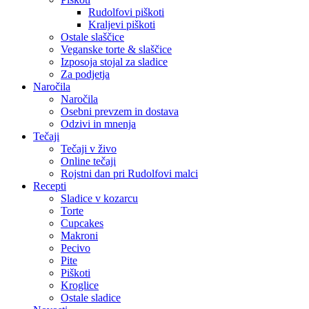
Rudolfovi piškoti
Kraljevi piškoti
Ostale slaščice
Veganske torte & slaščice
Izposoja stojal za sladice
Za podjetja
Naročila
Naročila
Osebni prevzem in dostava
Odzivi in mnenja
Tečaji
Tečaji v živo
Online tečaji
Rojstni dan pri Rudolfovi malci
Recepti
Sladice v kozarcu
Torte
Cupcakes
Makroni
Pecivo
Pite
Piškoti
Kroglice
Ostale sladice