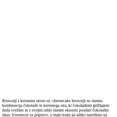
Browniji s kremnim sirom oz. cheesecake browniji so slastna
kombinacija čokolade in kremnega sira, ki čokoladnim grižljajem
doda svežino in s svojim rahlo slanim okusom poudari čokoladni
okus. Enostavni za pripravo, z malo truda pa lahko naredimo na