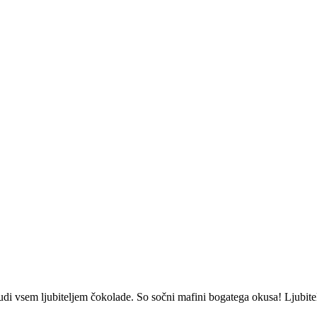
Cupcakes
Recepti
Sladice
Sacher mafini
o tudi vsem ljubiteljem čokolade. So sočni mafini bogatega okusa! Ljub