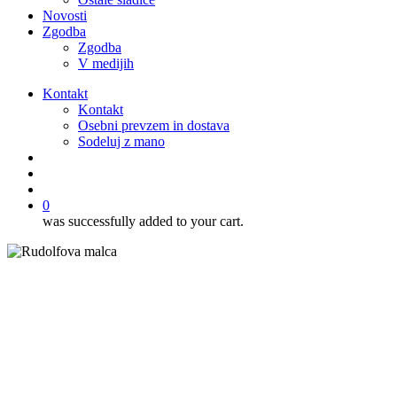
Novosti
Zgodba
Zgodba
V medijih
Kontakt
Kontakt
Osebni prevzem in dostava
Sodeluj z mano
išči
account
0
was successfully added to your cart.