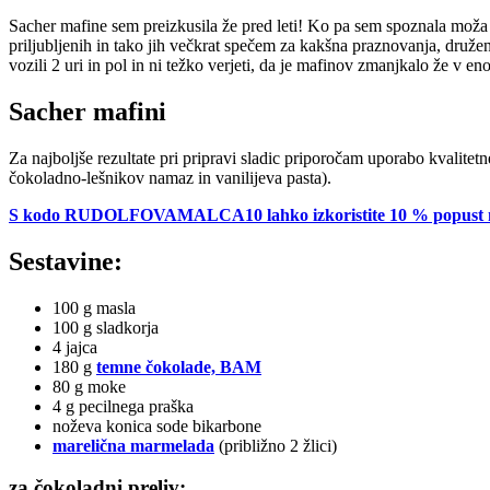
Sacher mafine sem preizkusila že pred leti! Ko pa sem spoznala moža i
priljubljenih in tako jih večkrat spečem za kakšna praznovanja, druženja
vozili 2 uri in pol in ni težko verjeti, da je mafinov zmanjkalo že v en
Sacher mafini
Za najboljše rezultate pri pripravi sladic priporočam uporabo kvalitet
čokoladno-lešnikov namaz in vanilijeva pasta).
S kodo RUDOLFOVAMALCA10 lahko izkoristite 10 % popust na ce
Sestavine:
100 g masla
100 g sladkorja
4 jajca
180 g
temne čokolade, BAM
80 g moke
4 g pecilnega praška
noževa konica sode bikarbone
marelična marmelada
(približno 2 žlici)
za čokoladni preliv: