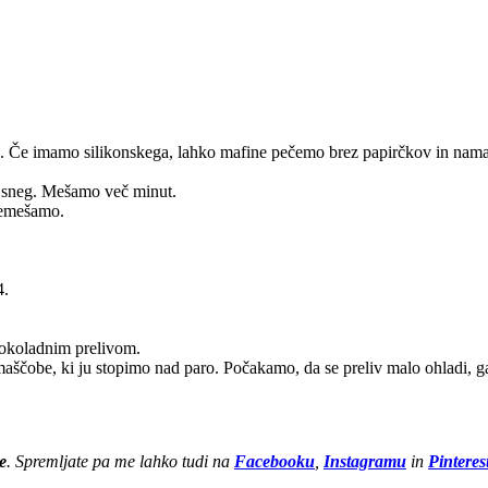
e. Če imamo silikonskega, lahko mafine pečemo brez papirčkov in nama
st sneg. Mešamo več minut.
remešamo.
4.
čokoladnim prelivom.
aščobe, ki ju stopimo nad paro. Počakamo, da se preliv malo ohladi, g
e
. Spremljate pa me lahko tudi na
Facebooku
,
Instagramu
in
Pinteres