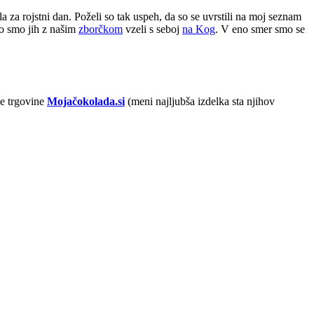
 za rojstni dan. Poželi so tak uspeh, da so se uvrstili na moj seznam
 ko smo jih z našim
zborčkom
vzeli s seboj
na Kog
. V eno smer smo se
ne trgovine
Mojačokolada.si
(meni najljubša izdelka sta njihov