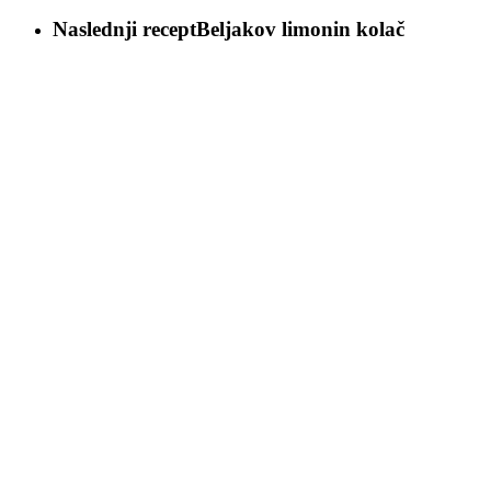
Naslednji recept
Beljakov limonin kolač