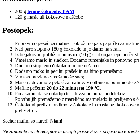
200 g
temne čokolade, BAM
120 g masla ali kokosove maščobe
Postopek:
Pripravimo pekač za mafine – obložimo ga s papirčki za mafin
Nad paro stopimo 180 g čokolade in jo damo na stran.
Iz beljakov in približno polovice (50 g) sladkorja stepemo čvr
Vmešamo maslo in sladkor. Dodamo rumenjake in ponovno p
Dodamo stopljeno čokolado in premešamo.
Dodamo moko in pecilni prašek in na hitro premešamo.
V maso previdno vmešamo še sneg.
Maso nadevamo v pekač za mafine. Vdolbine napolnimo do 3/
Mafine pečemo
20 do 22 minut na 190 °C
.
Počakamo, da se ohladijo ter jih vzamemo iz modelčkov.
Po vrhu jih premažemo z marelično marmelado in prelijemo s 
Čokoladni preliv naredimo iz čokolade in masla oz. kokosove m
preliv strdi.
Sacher mafini so nared! Njam!
Ne zamudite novih receptov in drugih prispevkov s prijavo na
e-novic