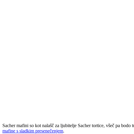
Sacher mafini so kot nalašč za ljubitelje Sacher tortice, všeč pa bod
mafine s sladkim presenečenjem
.