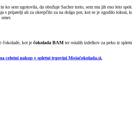
n ko sem ugotovila, da obožuje Sacher torto, sem mu jih eno leto spekla
 s prijatelji ali za okrepčilo za na dolgo pot, kot se je zgodilo tokrat,
o smer.
ne čokolade, kot je
čokolada BAM
ter ostalih izdelkov za peko iz splet
lotni nakup v spletni trgovini Mojačokolada.si.