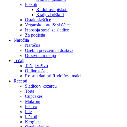
Piškoti
Rudolfovi piškoti
Kraljevi piškoti
Ostale slaščice
Veganske torte & slaščice
Izposoja stojal za sladice
Za podjetja
Naročila
Naročila
Osebni prevzem in dostava
Odzivi in mnenja
Tečaji
Tečaji v živo
Online tečaji
Rojstni dan pri Rudolfovi malci
Recepti
Sladice v kozarcu
Torte
Cupcakes
Makroni
Pecivo
Pite
Piškoti
Kroglice
Ostale sladice