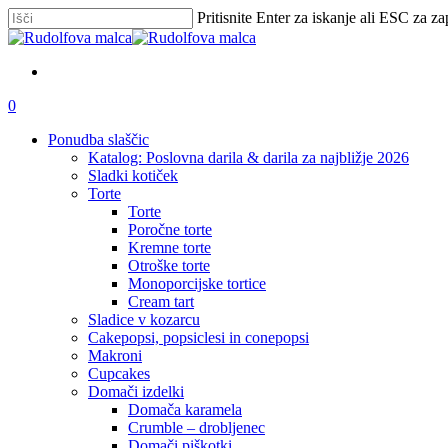
Skip
Pritisnite Enter za iskanje ali ESC za za
to
Zapri
main
iskanje
content
išči
account
0
Menu
Ponudba slaščic
Katalog: Poslovna darila & darila za najbližje 2026
Sladki kotiček
Torte
Torte
Poročne torte
Kremne torte
Otroške torte
Monoporcijske tortice
Cream tart
Sladice v kozarcu
Cakepopsi, popsiclesi in conepopsi
Makroni
Cupcakes
Domači izdelki
Domača karamela
Crumble – drobljenec
Domači piškotki