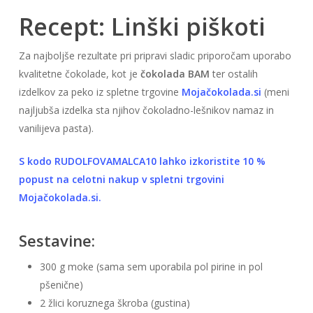
Recept: Linški piškoti
Za najboljše rezultate pri pripravi sladic priporočam uporabo
kvalitetne čokolade, kot je
čokolada BAM
ter ostalih
izdelkov za peko iz spletne trgovine
Mojačokolada.si
(meni
najljubša izdelka sta njihov čokoladno-lešnikov namaz in
vanilijeva pasta).
S kodo RUDOLFOVAMALCA10 lahko izkoristite 10 %
popust na celotni nakup v spletni trgovini
Mojačokolada.si.
Sestavine:
300 g moke (sama sem uporabila pol pirine in pol
pšenične)
2 žlici koruznega škroba (gustina)