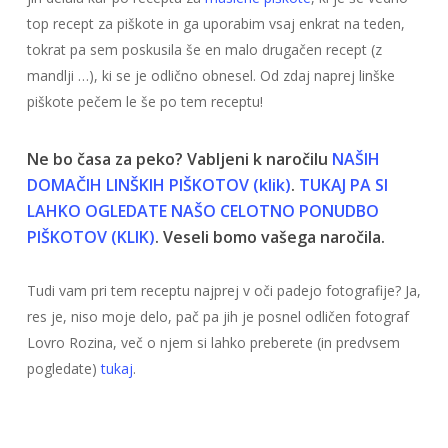
top recept za piškote in ga uporabim vsaj enkrat na teden,
tokrat pa sem poskusila še en malo drugačen recept (z
mandlji …), ki se je odlično obnesel. Od zdaj naprej linške
piškote pečem le še po tem receptu!
Ne bo časa za peko? Vabljeni k naročilu
NAŠIH
DOMAČIH LINŠKIH PIŠKOTOV (klik)
.
TUKAJ PA SI
LAHKO OGLEDATE NAŠO CELOTNO PONUDBO
PIŠKOTOV (KLIK)
. Veseli bomo vašega naročila.
Tudi vam pri tem receptu najprej v oči padejo fotografije? Ja,
res je, niso moje delo, pač pa jih je posnel odličen fotograf
Lovro Rozina, več o njem si lahko preberete (in predvsem
pogledate)
tukaj
.