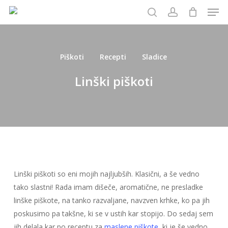
Men
Skip
to
išči
account
main
content
Piškoti
Recepti
Sladice
Linški piškoti
Linški piškoti so eni mojih najljubših. Klasični, a še vedno
tako slastni! Rada imam dišeče, aromatične, ne presladke
linške piškote, na tanko razvaljane, navzven krhke, ko pa jih
poskusimo pa takšne, ki se v ustih kar stopijo. Do sedaj sem
jih delala kar po receptu za
maslene piškote
, ki je še vedno