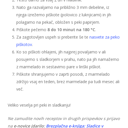
Nato ga razvaljamo na približno 3 mm debeline, iz
njega izrežemo piškote (polovico z luknjicami) in jih
polagamo na pekač, obložen s peki papirjem.
Piškote pečemo
8 do 10 minut na 180 °C
.
Za zagotovljen uspeh si preberite še te
nasvete za peko
piškotov
.
Ko so piškoti ohlajeni, jih najprej povaljamo v ali
posujemo s sladkorjem v prahu, nato pa jih namažemo
z marmelado in sestavimo pare v linški piškot.
Piškote shranjujemo v zaprti posodi, z marmelado
zdržijo vsaj en teden, brez marmelade pa tudi mesec ali
več.
Veliko veselja pri peki in sladkanju!
Ne zamudite novih receptov in drugih prispevkov s prijavo
na
e-novice (darilo:
Brezplačna e-knjiga: Sladice v