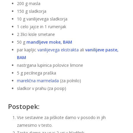
200 g masla
150 g sladkorja
10 g vanilijevega sladkorja
1 celo jajce in 1 rumenjak
2 žlici kisle smetane
50 g
mandljeve moke, BAM
par kapljic
vanilijevega ekstrakta
ali
vanilijeve paste,
BAM
nastrgana lupinica polovice limone
5 g pecilnega praška
marelična marmelada
(za polnilo)
sladkor v prahu (za posip)
Postopek:
Vse sestavine za piškote damo v posodo in jih
zamesimo v testo.
Testo damo za vsaj 2 uri v hladilnik.