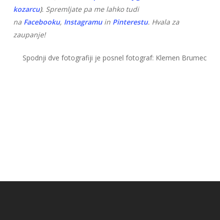
kozarcu
)
. Spremljate pa me lahko tudi
na
Facebooku
,
Instagramu
in
Pinterestu
. Hvala za
zaupanje!
Spodnji dve fotografiji je posnel fotograf: Klemen Brumec