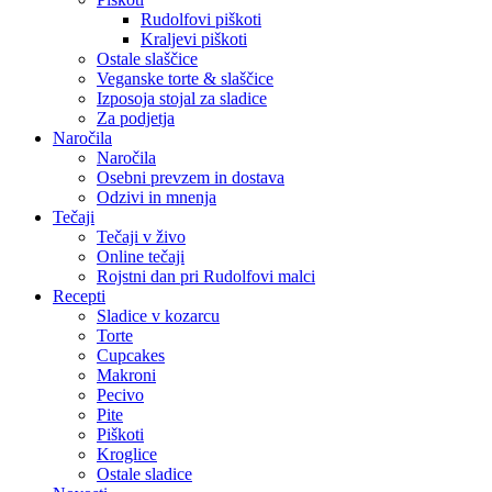
Rudolfovi piškoti
Kraljevi piškoti
Ostale slaščice
Veganske torte & slaščice
Izposoja stojal za sladice
Za podjetja
Naročila
Naročila
Osebni prevzem in dostava
Odzivi in mnenja
Tečaji
Tečaji v živo
Online tečaji
Rojstni dan pri Rudolfovi malci
Recepti
Sladice v kozarcu
Torte
Cupcakes
Makroni
Pecivo
Pite
Piškoti
Kroglice
Ostale sladice