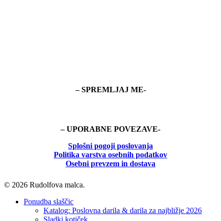
– SPREMLJAJ ME-
– UPORABNE POVEZAVE-
Splošni pogoji poslovanja
Politika
varstva osebnih podatkov
Osebni prevzem in dostava
© 2026 Rudolfova malca.
Close
Ponudba slaščic
Menu
Katalog: Poslovna darila & darila za najbližje 2026
Sladki kotiček