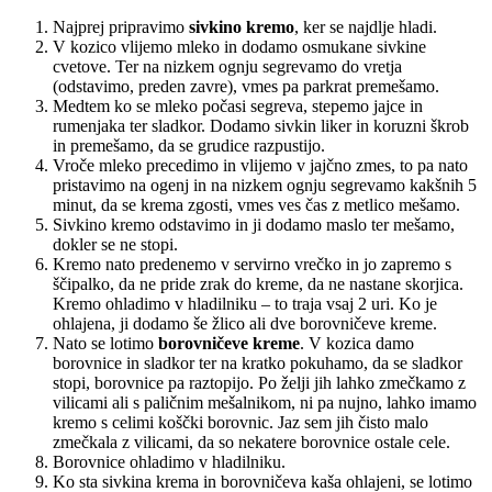
Najprej pripravimo
sivkino kremo
, ker se najdlje hladi.
V kozico vlijemo mleko in dodamo osmukane sivkine
cvetove. Ter na nizkem ognju segrevamo do vretja
(odstavimo, preden zavre), vmes pa parkrat premešamo.
Medtem ko se mleko počasi segreva, stepemo jajce in
rumenjaka ter sladkor. Dodamo sivkin liker in koruzni škrob
in premešamo, da se grudice razpustijo.
Vroče mleko precedimo in vlijemo v jajčno zmes, to pa nato
pristavimo na ogenj in na nizkem ognju segrevamo kakšnih 5
minut, da se krema zgosti, vmes ves čas z metlico mešamo.
Sivkino kremo odstavimo in ji dodamo maslo ter mešamo,
dokler se ne stopi.
Kremo nato predenemo v servirno vrečko in jo zapremo s
ščipalko, da ne pride zrak do kreme, da ne nastane skorjica.
Kremo ohladimo v hladilniku – to traja vsaj 2 uri. Ko je
ohlajena, ji dodamo še žlico ali dve borovničeve kreme.
Nato se lotimo
borovničeve kreme
. V kozica damo
borovnice in sladkor ter na kratko pokuhamo, da se sladkor
stopi, borovnice pa raztopijo. Po želji jih lahko zmečkamo z
vilicami ali s paličnim mešalnikom, ni pa nujno, lahko imamo
kremo s celimi koščki borovnic. Jaz sem jih čisto malo
zmečkala z vilicami, da so nekatere borovnice ostale cele.
Borovnice ohladimo v hladilniku.
Ko sta sivkina krema in borovničeva kaša ohlajeni, se lotimo