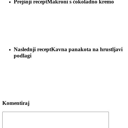
Prejšnji recept
Makroni s čokoladno kremo
Naslednji recept
Kavna panakota na hrustljavi
podlagi
Komentiraj