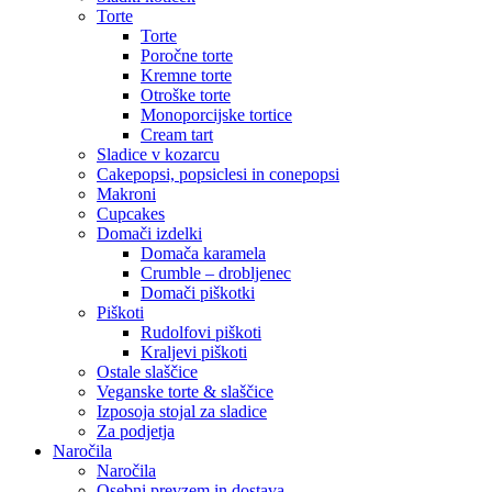
Torte
Torte
Poročne torte
Kremne torte
Otroške torte
Monoporcijske tortice
Cream tart
Sladice v kozarcu
Cakepopsi, popsiclesi in conepopsi
Makroni
Cupcakes
Domači izdelki
Domača karamela
Crumble – drobljenec
Domači piškotki
Piškoti
Rudolfovi piškoti
Kraljevi piškoti
Ostale slaščice
Veganske torte & slaščice
Izposoja stojal za sladice
Za podjetja
Naročila
Naročila
Osebni prevzem in dostava