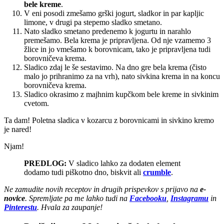
bele kreme
.
V eni posodi zmešamo grški jogurt, sladkor in par kapljic
limone, v drugi pa stepemo sladko smetano.
Nato sladko smetano predenemo k jogurtu in narahlo
premešamo. Bela krema je pripravljena. Od nje vzamemo 3
žlice in jo vmešamo k borovnicam, tako je pripravljena tudi
borovničeva krema.
Sladico zdaj le še sestavimo. Na dno gre bela krema (čisto
malo jo prihranimo za na vrh), nato sivkina krema in na koncu
borovničeva krema.
Sladico okrasimo z majhnim kupčkom bele kreme in sivkinim
cvetom.
Ta dam! Poletna sladica v kozarcu z borovnicami in sivkino kremo
je nared!
Njam!
PREDLOG:
V sladico lahko za dodaten element
dodamo tudi piškotno dno, biskvit ali
crumble
.
Ne zamudite novih receptov in drugih prispevkov s prijavo na
e-
novice
. Spremljate pa me lahko tudi na
Facebooku
,
Instagramu
in
Pinterestu
. Hvala za zaupanje!