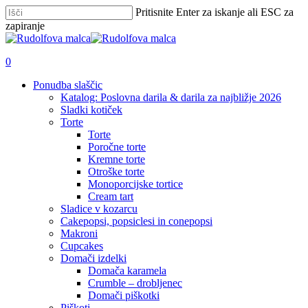
Skip
Pritisnite Enter za iskanje ali ESC za
to
zapiranje
main
Zapri
content
iskanje
išči
account
0
Menu
Ponudba slaščic
Katalog: Poslovna darila & darila za najbližje 2026
Sladki kotiček
Torte
Torte
Poročne torte
Kremne torte
Otroške torte
Monoporcijske tortice
Cream tart
Sladice v kozarcu
Cakepopsi, popsiclesi in conepopsi
Makroni
Cupcakes
Domači izdelki
Domača karamela
Crumble – drobljenec
Domači piškotki
Piškoti