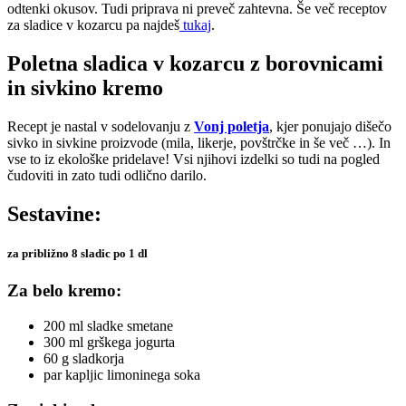
odtenki okusov. Tudi priprava ni preveč zahtevna. Še več receptov
za sladice v kozarcu pa najdeš
tukaj
.
Poletna sladica v kozarcu z borovnicami
in sivkino kremo
Recept je nastal v sodelovanju z
Vonj poletja
, kjer ponujajo dišečo
sivko in sivkine proizvode (mila, likerje, povštrčke in še več …). In
vse to iz ekološke pridelave! Vsi njihovi izdelki so tudi na pogled
čudoviti in zato tudi odlično darilo.
Sestavine:
za približno 8 sladic po 1 dl
Za belo kremo:
200 ml sladke smetane
300 ml grškega jogurta
60 g sladkorja
par kapljic limoninega soka