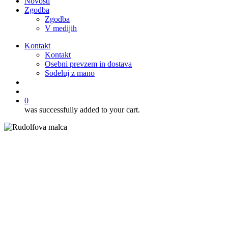
Novosti
Zgodba
Zgodba
V medijih
Kontakt
Kontakt
Osebni prevzem in dostava
Sodeluj z mano
išči
account
0
was successfully added to your cart.
Recepti
Sladice
Sladice v kozarcu
Poletna sladica v kozarcu z
borovnicami in sivkino kremo