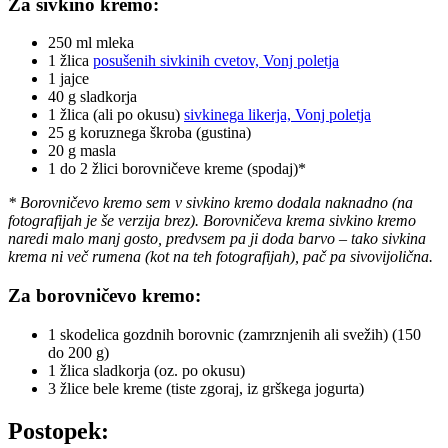
Za sivkino kremo:
250 ml mleka
1 žlica
posušenih sivkinih cvetov, Vonj poletja
1 jajce
40 g sladkorja
1 žlica (ali po okusu)
sivkinega likerja, Vonj poletja
25 g koruznega škroba (gustina)
20 g masla
1 do 2 žlici borovničeve kreme (spodaj)*
* Borovničevo kremo sem v sivkino kremo dodala naknadno (na
fotografijah je še verzija brez). Borovničeva krema sivkino kremo
naredi malo manj gosto, predvsem pa ji doda barvo – tako sivkina
krema ni več rumena (kot na teh fotografijah), pač pa sivovijolična.
Za borovničevo kremo:
1 skodelica gozdnih borovnic (zamrznjenih ali svežih) (150
do 200 g)
1 žlica sladkorja (oz. po okusu)
3 žlice bele kreme (tiste zgoraj, iz grškega jogurta)
Postopek: