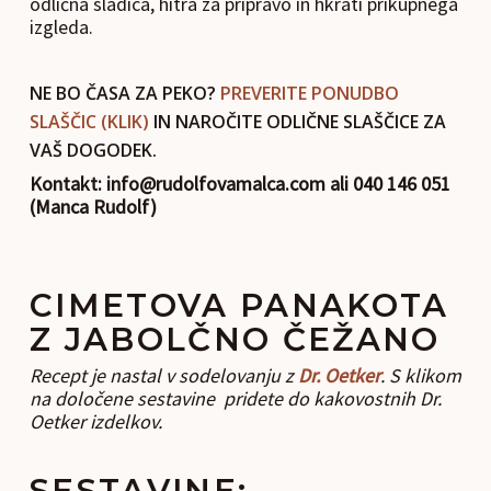
odlična sladica, hitra za pripravo in hkrati prikupnega
izgleda.
NE BO ČASA ZA PEKO?
PREVERITE PONUDBO
SLAŠČIC (KLIK)
IN NAROČITE ODLIČNE SLAŠČICE ZA
VAŠ DOGODEK.
Kontakt: info@rudolfovamalca.com ali 040 146 051
(Manca Rudolf)
CIMETOVA PANAKOTA
Z JABOLČNO ČEŽANO
Recept je nastal v sodelovanju z
Dr. Oetker
. S klikom
na določene sestavine pridete do kakovostnih Dr.
Oetker izdelkov.
SESTAVINE: