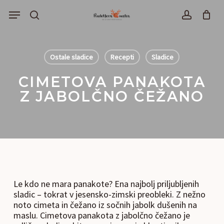
Skip
Menu
to
išči
account
main
content
Ostale sladice
Recepti
Sladice
CIMETOVA PANAKOTA
Z JABOLČNO ČEŽANO
Le kdo ne mara panakote? Ena najbolj priljubljenih
sladic – tokrat v jesensko-zimski preobleki. Z nežno
noto cimeta in čežano iz sočnih jabolk dušenih na
maslu. Cimetova panakota z jabolčno čežano je