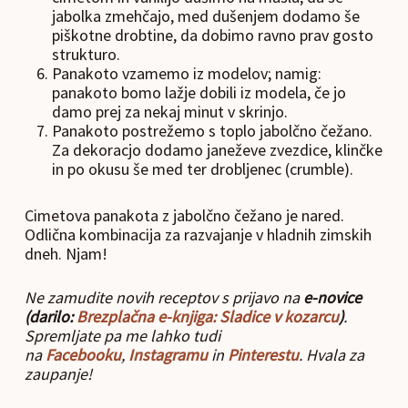
jabolka zmehčajo, med dušenjem dodamo še
piškotne drobtine, da dobimo ravno prav gosto
strukturo.
Panakoto vzamemo iz modelov; namig:
panakoto bomo lažje dobili iz modela, če jo
damo prej za nekaj minut v skrinjo.
Panakoto postrežemo s toplo jabolčno čežano.
Za dekoracjo dodamo janeževe zvezdice, klinčke
in po okusu še med ter drobljenec (crumble).
Cimetova panakota z jabolčno čežano je nared.
Odlična kombinacija za razvajanje v hladnih zimskih
dneh. Njam!
Ne zamudite novih receptov s prijavo na
e-novice
(darilo:
Brezplačna e-knjiga: Sladice v kozarcu
)
.
Spremljate pa me lahko tudi
na
Facebooku
,
Instagramu
in
Pinterestu
. Hvala za
zaupanje!