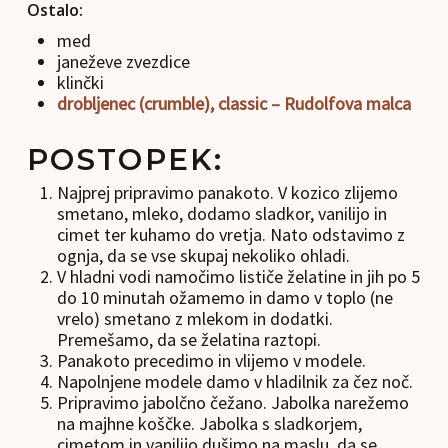
Ostalo:
med
janeževe zvezdice
klinčki
drobljenec (crumble), classic – Rudolfova malca
POSTOPEK:
Najprej pripravimo panakoto. V kozico zlijemo
smetano, mleko, dodamo sladkor, vanilijo in
cimet ter kuhamo do vretja. Nato odstavimo z
ognja, da se vse skupaj nekoliko ohladi.
V hladni vodi namočimo lističe želatine in jih po 5
do 10 minutah ožamemo in damo v toplo (ne
vrelo) smetano z mlekom in dodatki.
Premešamo, da se želatina raztopi.
Panakoto precedimo in vlijemo v modele.
Napolnjene modele damo v hladilnik za čez noč.
Pripravimo jabolčno čežano. Jabolka narežemo
na majhne koščke. Jabolka s sladkorjem,
cimetom in vanilijo dušimo na maslu, da se