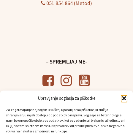
051 854 864 (Metod)
– SPREMLJAJ ME-
Upravljanje soglasja za piškotke
– UPORABNE POVEZAVE-
Za zagotavljanje najboljših izkušenj uporabljamo piškotke, ki služijo
Splošni pogoji poslovanja
shranjevanju in/ali dostopu do podatkov o napravi. Soglasje za te tehnologije
Politika
varstva osebnih podatkov
nam bo omogočilo obdelavo podatkov, kot so vedenje pri brskanju ali edinstveni
Osebni prevzem in dostava
ID-ji, na tem spletnem mestu. Neprivolitev ali preklic privolitve lahko negativno
vpliva na nekatere zmožnosti in funkcije.