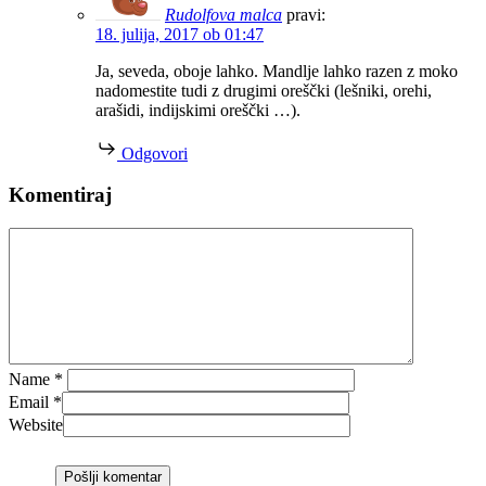
Rudolfova malca
pravi:
18. julija, 2017 ob 01:47
Ja, seveda, oboje lahko. Mandlje lahko razen z moko
nadomestite tudi z drugimi oreščki (lešniki, orehi,
arašidi, indijskimi oreščki …).
Odgovori
Komentiraj
Name
*
Email
*
Website