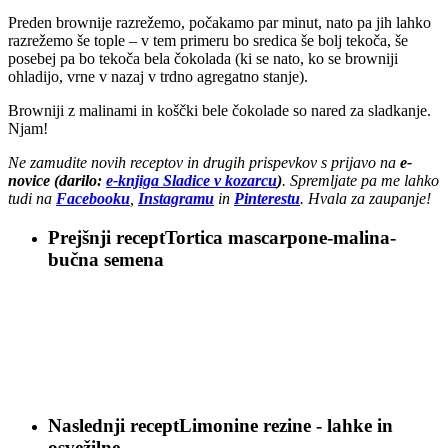
Preden brownije razrežemo, počakamo par minut, nato pa jih lahko
razrežemo še tople – v tem primeru bo sredica še bolj tekoča, še
posebej pa bo tekoča bela čokolada (ki se nato, ko se browniji
ohladijo, vrne v nazaj v trdno agregatno stanje).
Browniji z malinami in koščki bele čokolade so nared za sladkanje.
Njam!
Ne zamudite novih receptov in drugih prispevkov s prijavo na
e-
novice (darilo:
e-knjiga Sladice v kozarcu
)
. Spremljate pa me lahko
tudi na
Facebooku
,
Instagramu
in
Pinterestu
. Hvala za zaupanje!
Prejšnji recept
Tortica mascarpone-malina-
bučna semena
Naslednji recept
Limonine rezine - lahke in
osvežilne