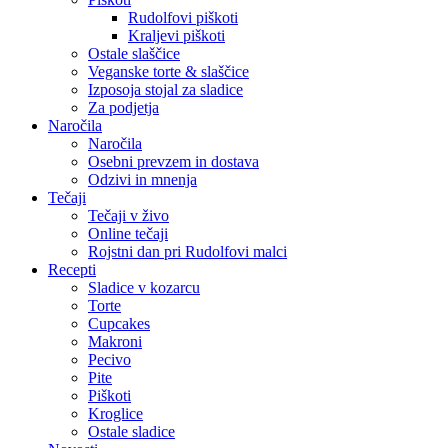
Rudolfovi piškoti
Kraljevi piškoti
Ostale slaščice
Veganske torte & slaščice
Izposoja stojal za sladice
Za podjetja
Naročila
Naročila
Osebni prevzem in dostava
Odzivi in mnenja
Tečaji
Tečaji v živo
Online tečaji
Rojstni dan pri Rudolfovi malci
Recepti
Sladice v kozarcu
Torte
Cupcakes
Makroni
Pecivo
Pite
Piškoti
Kroglice
Ostale sladice