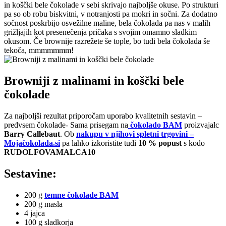
in koščki bele čokolade v sebi skrivajo najboljše okuse. Po strukturi
pa so ob robu biskvitni, v notranjosti pa mokri in sočni. Za dodatno
sočnost poskrbijo osvežilne maline, bela čokolada pa nas v malih
grižljajih kot presenečenja pričaka s svojim omamno sladkim
okusom. Če brownije razrežete še tople, bo tudi bela čokolada še
tekoča, mmmmmmm!
Browniji z malinami in koščki bele
čokolade
Za najboljši rezultat priporočam uporabo kvalitetnih sestavin –
predvsem čokolade- Sama prisegam na
čokolado BAM
proizvajalc
Barry Callebaut
. Ob
nakupu v njihovi spletni trgovini –
Mojačokolada.si
pa lahko izkoristite tudi
10 % popust
s kodo
RUDOLFOVAMALCA10
Sestavine:
200 g
temne čokolade BAM
200 g masla
4 jajca
100 g sladkorja