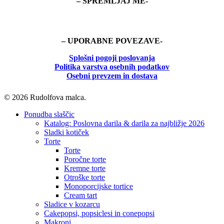
– SPREMLJAJ ME-
– UPORABNE POVEZAVE-
Splošni pogoji poslovanja
Politika
varstva osebnih podatkov
Osebni prevzem in dostava
© 2026 Rudolfova malca.
Close
Ponudba slaščic
Menu
Katalog: Poslovna darila & darila za najbližje 2026
Sladki kotiček
Torte
Torte
Poročne torte
Kremne torte
Otroške torte
Monoporcijske tortice
Cream tart
Sladice v kozarcu
Cakepopsi, popsiclesi in conepopsi
Makroni