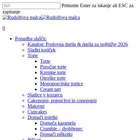
Skip
Pritisnite Enter za iskanje ali ESC za
to
zapiranje
main
Zapri
content
iskanje
išči
account
0
Menu
Ponudba slaščic
Katalog: Poslovna darila & darila za najbližje 2026
Sladki kotiček
Torte
Torte
Poročne torte
Kremne torte
Otroške torte
Monoporcijske tortice
Cream tart
Sladice v kozarcu
Cakepopsi, popsiclesi in conepopsi
Makroni
Cupcakes
Domači izdelki
Domača karamela
Crumble – drobljenec
Domači piškotki
Piškoti