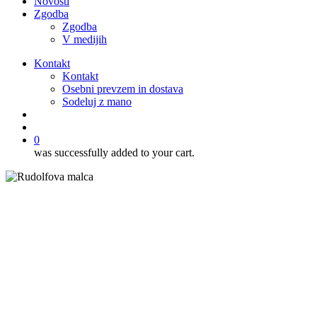
Novosti
Zgodba
Zgodba
V medijih
Kontakt
Kontakt
Osebni prevzem in dostava
Sodeluj z mano
išči
account
0
was successfully added to your cart.
Pecivo
Recepti
Sladice
Browniji z malinami in koščki
bele čokolade