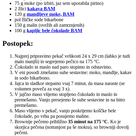
75 g moke (po izbiri, jaz sem uporabila pirino)
2 žlici
kakava BAM
120 g
mandljeve moke, BAM
pol žličke sode bikarbone
150 g malin (svežih ali zamrznjenih)
100 g
kapljic bele čokolade BAM
Postopek:
Najprej pripravimo pekač velikosti 24 x 29 cm (lahko je tudi
malo manjši) in segrejemo pečico na 175 °C.
Čokolado in maslo nad paro stopimo in odstavimo.
V eni posodi zmešamo suhe sestavine: moko, mandlje, kakav
in sodo bikarbono.
Jajca in sladkor stepamo vsaj 7 minut, da masa naraste (se
volumen poveča za vsaj 3 x).
V jajčno maso vlijemo stopljeno čokolado in maslo in
premešamo. Vanjo presejemo še suhe sestavine in na hitro
premešamo.
Maso vlijemo v pekač, vanjo poskrijemo koščke bele
čokolade, po vrhu pa posujemo maline.
Brownije pečemo približno
35 minut na 175 °C
. Ko je
skorjica pečena (notranjost pa še mokra), so browniji dovolj
pečeni.