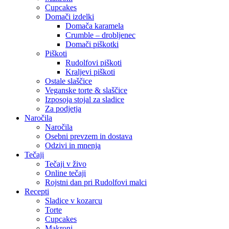
Cupcakes
Domači izdelki
Domača karamela
Crumble – drobljenec
Domači piškotki
Piškoti
Rudolfovi piškoti
Kraljevi piškoti
Ostale slaščice
Veganske torte & slaščice
Izposoja stojal za sladice
Za podjetja
Naročila
Naročila
Osebni prevzem in dostava
Odzivi in mnenja
Tečaji
Tečaji v živo
Online tečaji
Rojstni dan pri Rudolfovi malci
Recepti
Sladice v kozarcu
Torte
Cupcakes
Makroni