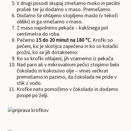
V drugi posodi skupaj zmešamo moko in pecilni
prašek ter ju dodamo v maso. Premešamo.
Dodamo še ohlajeno stopljeno maslo (v tekoči
obliki) in ga vmešamo v maso.
Z maso napolnimo pekače – kakšnega pol
centimetra do roba.
Pečemo
15 do 20 minut na 180 °C
. Krofki so
pečeni, ko je skorijca zapečena in ko so kolački
prožni, ko se jih dotaknemo.
Ko so krofki ohlajeni, jih vzamemo iz pekača.
Nad paro ali v mikrovalovni pečici stopimo belo
čokolado in kokosovo olje – vmes večkrat
premešamo in pazimo, da čokolada ne pride v
stik z vodo.
Krofke nato pomočimo v čokolado in dodamo
posipe po želji.