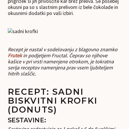
prigrizek si jih privoščite kar brez preliva. Še posebej
okusni pa so s slastnim prelivom iz bele čokolade in
okusnimi dodatki po vaši izbiri.
Recept je nastal v sodelovanju z blagovno znamko
Frutek
in podjetjem Fructal
. Čeprav so njihove
kašice v pri vrsti namenjene otrokom, je tokratna
serija receptov namenjena prav vsem ljubiteljem
hitrih slaščic.
RECEPT: SADNI
BISKVITNI KROFKI
(DONUTS)
SESTAVINE:
Sestavine zadostujejo za 1 pekač s 6 do 8 velikimi