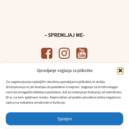
– SPREMLJAJ ME-
Upravljanje soglasja za piškotke
– UPORABNE POVEZAVE-
Za zagotavljanje najboljših izkušenj uporabljamo piškotke, ki služijo
Splošni pogoji poslovanja
shranjevanju in/ali dostopu do podatkov o napravi. Soglasje za te tehnologije
Politika
varstva osebnih podatkov
nam bo omogočilo obdelavo podatkov, kot so vedenje pri brskanju ali edinstveni
Osebni prevzem in dostava
ID-ji, na tem spletnem mestu. Neprivolitev ali preklic privolitve lahko negativno
vpliva na nekatere zmožnosti in funkcije.
Sprejmi