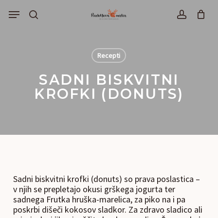
Skip
Menu
to
išči
account
main
content
Recepti
SADNI BISKVITNI
KROFKI (DONUTS)
Sadni biskvitni krofki (donuts) so prava poslastica –
v njih se prepletajo okusi grškega jogurta ter
sadnega Frutka hruška-marelica, za piko na i pa
poskrbi dišeči kokosov sladkor. Za zdravo sladico ali