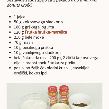
donuts krofki.
1 jajce
50 g kokosovega sladkorja
180 g grškega jogurta
120 g
Frutka hruška-marelica
210 g bele moke
70 g masla
10 g pecilnega praška
10 g vanilijevega sladkorja
bela čokolada (cca. 200 g), 2 žlički kokosovega
olja in preostanek Frutka za preliv
posipi po želji: čokoladni krispiji, nasekljani
oreščki, kokos ipd.