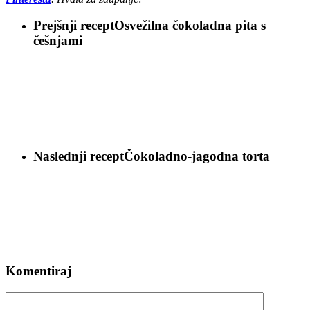
Prejšnji recept
Osvežilna čokoladna pita s
češnjami
Naslednji recept
Čokoladno-jagodna torta
Komentiraj