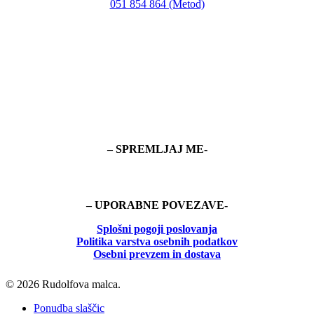
051 854 864 (Metod)
– SPREMLJAJ ME-
– UPORABNE POVEZAVE-
Splošni pogoji poslovanja
Politika
varstva osebnih podatkov
Osebni prevzem in dostava
© 2026 Rudolfova malca.
Close
Ponudba slaščic