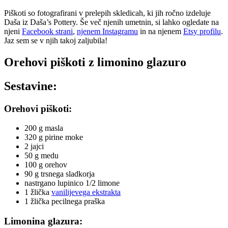
Piškoti so fotografirani v prelepih skledicah, ki jih ročno izdeluje
Daša iz Daša’s Pottery. Še več njenih umetnin, si lahko ogledate na
njeni
Facebook strani
,
njenem Instagramu
in na njenem
Etsy profilu
.
Jaz sem se v njih takoj zaljubila!
Orehovi piškoti z limonino glazuro
Sestavine:
Orehovi piškoti:
200 g masla
320 g pirine moke
2 jajci
50 g medu
100 g orehov
90 g trsnega sladkorja
nastrgano lupinico 1/2 limone
1 žlička
vanilijevega ekstrakta
1 žlička pecilnega praška
Limonina glazura: