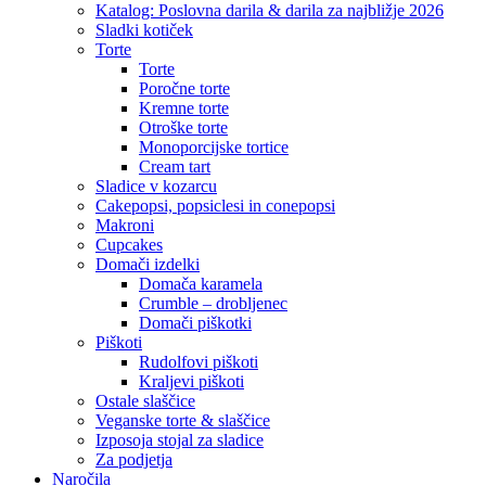
Menu
Katalog: Poslovna darila & darila za najbližje 2026
Sladki kotiček
Torte
Torte
Poročne torte
Kremne torte
Otroške torte
Monoporcijske tortice
Cream tart
Sladice v kozarcu
Cakepopsi, popsiclesi in conepopsi
Makroni
Cupcakes
Domači izdelki
Domača karamela
Crumble – drobljenec
Domači piškotki
Piškoti
Rudolfovi piškoti
Kraljevi piškoti
Ostale slaščice
Veganske torte & slaščice
Izposoja stojal za sladice
Za podjetja
Naročila