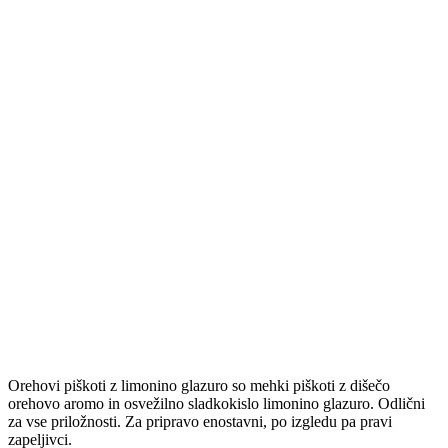
Orehovi piškoti z limonino glazuro so mehki piškoti z dišečo
orehovo aromo in osvežilno sladkokislo limonino glazuro. Odlični
za vse priložnosti. Za pripravo enostavni, po izgledu pa pravi
zapeljivci.