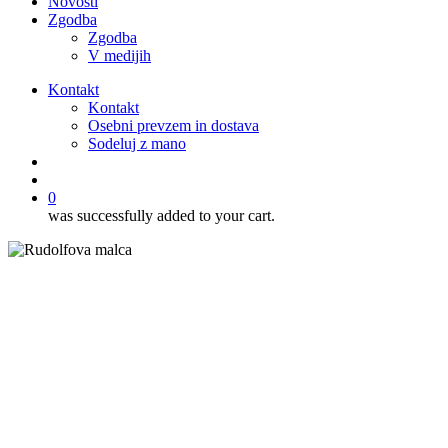
Novosti
Zgodba
Zgodba
V medijih
Kontakt
Kontakt
Osebni prevzem in dostava
Sodeluj z mano
išči
account
0
was successfully added to your cart.
Piškoti
Recepti
Sladice
Orehovi piškoti z limonino
glazuro