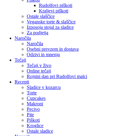
Rudolfovi piškoti
Kraljevi piškoti
Ostale slaščice
Veganske torte & slaščice
Izposoja stojal za sladice
Za podjetja
Naročila
Naročila
Osebni prevzem in dostava
Odzivi in mnenja
Tečaji
Tečaji v živo
Online tečaji
Rojstni dan pri Rudolfovi malci
Recepti
Sladice v kozarcu
Torte
Cupcakes
Makroni
Pecivo
Pite
Piškoti
Kroglice
Ostale sladice