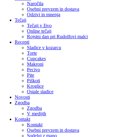
Naročila
Osebni prevzem in dostava
Odzivi in mnenja
Tečaji
Tečaji v živo
Online tečaji
Rojstni dan pri Rudolfovi malci
Recepti
Sladice v kozarcu
Torte
Cupcakes
Makroni
Pecivo
Pite
Piškoti
Kroglice
Ostale sladice
Novosti
Zgodba
Zgodba
V medijih
Kontakt
Kontakt
Osebni prevzem in dostava
Sodeluj z mano