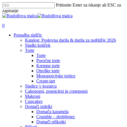
Skip
Pritisnite Enter za iskanje ali ESC za
to
zapiranje
main
Zapri
content
iskanje
išči
account
0
Menu
Ponudba slaščic
Katalog: Poslovna darila & darila za najbližje 2026
Sladki kotiček
Torte
Torte
Poročne torte
Kremne torte
Otroške torte
Monoporcijske tortice
Cream tart
Sladice v kozarcu
Cakepopsi, popsiclesi in conepopsi
Makroni
Cupcakes
Domači izdelki
Domača karamela
Crumble – drobljenec
Domači piškotki
Piškoti