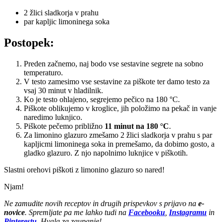
2 žlici sladkorja v prahu
par kapljic limoninega soka
Postopek:
Preden začnemo, naj bodo vse sestavine segrete na sobno
temperaturo.
V testo zamesimo vse sestavine za piškote ter damo testo za
vsaj 30 minut v hladilnik.
Ko je testo ohlajeno, segrejemo pečico na 180 °C.
Piškote oblikujemo v kroglice, jih položimo na pekač in vanje
naredimo luknjico.
Piškote pečemo približno
11 minut na 180 °C
.
Za limonino glazuro zmešamo 2 žlici sladkorja v prahu s par
kapljicmi limoninega soka in premešamo, da dobimo gosto, a
gladko glazuro. Z njo napolnimo luknjice v piškotih.
Slastni orehovi piškoti z limonino glazuro so nared!
Njam!
Ne zamudite novih receptov in drugih prispevkov s prijavo na
e-
novice
. Spremljate pa me lahko tudi na
Facebooku
,
Instagramu
in
Pinterestu
. Hvala za zaupanje!