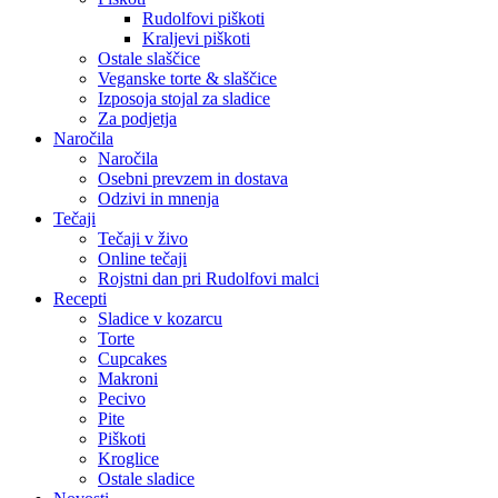
Rudolfovi piškoti
Kraljevi piškoti
Ostale slaščice
Veganske torte & slaščice
Izposoja stojal za sladice
Za podjetja
Naročila
Naročila
Osebni prevzem in dostava
Odzivi in mnenja
Tečaji
Tečaji v živo
Online tečaji
Rojstni dan pri Rudolfovi malci
Recepti
Sladice v kozarcu
Torte
Cupcakes
Makroni
Pecivo
Pite
Piškoti
Kroglice
Ostale sladice