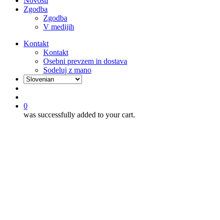
Novosti
Zgodba
Zgodba
V medijih
Kontakt
Kontakt
Osebni prevzem in dostava
Sodeluj z mano
išči
account
0
was successfully added to your cart.