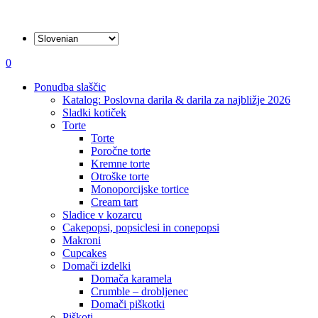
išči
account
0
Menu
Ponudba slaščic
Katalog: Poslovna darila & darila za najbližje 2026
Sladki kotiček
Torte
Torte
Poročne torte
Kremne torte
Otroške torte
Monoporcijske tortice
Cream tart
Sladice v kozarcu
Cakepopsi, popsiclesi in conepopsi
Makroni
Cupcakes
Domači izdelki
Domača karamela
Crumble – drobljenec
Domači piškotki
Piškoti