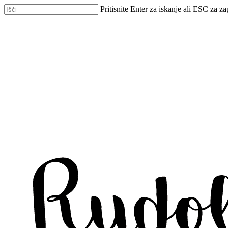
Skip
Pritisnite Enter za iskanje ali ESC za za
to
Zapri
main
iskanje
content