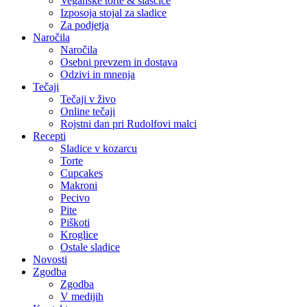
Veganske torte & slaščice
Izposoja stojal za sladice
Za podjetja
Naročila
Naročila
Osebni prevzem in dostava
Odzivi in mnenja
Tečaji
Tečaji v živo
Online tečaji
Rojstni dan pri Rudolfovi malci
Recepti
Sladice v kozarcu
Torte
Cupcakes
Makroni
Pecivo
Pite
Piškoti
Kroglice
Ostale sladice
Novosti
Zgodba
Zgodba
V medijih