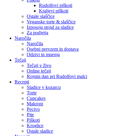
Rudolfovi piškoti
Kraljevi piškoti
Ostale slaščice
Veganske torte & slaščice
Izposoja stojal za sladice
Za podjetja
Naročila
Naročila
Osebni prevzem in dostava
Odzivi in mnenja
Tečaji
Tečaji v živo
Online tečaji
Rojstni dan pri Rudolfovi malci
Recepti
Sladice v kozarcu
Torte
Cupcakes
Makroni
Pecivo
Pite
Piškoti
Kroglice
Ostale sladice