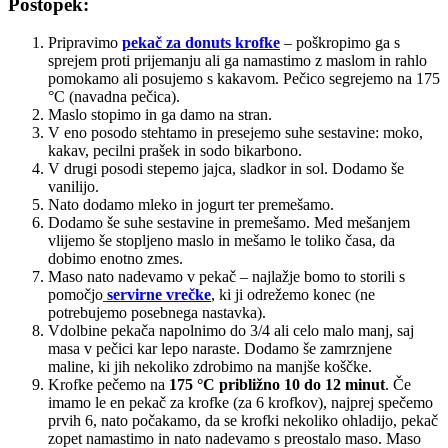
Postopek:
Pripravimo
pekač za donuts krofke
– poškropimo ga s
sprejem proti prijemanju ali ga namastimo z maslom in rahlo
pomokamo ali posujemo s kakavom. Pečico segrejemo na 175
°C (navadna pečica).
Maslo stopimo in ga damo na stran.
V eno posodo stehtamo in presejemo suhe sestavine: moko,
kakav, pecilni prašek in sodo bikarbono.
V drugi posodi stepemo jajca, sladkor in sol. Dodamo še
vanilijo.
Nato dodamo mleko in jogurt ter premešamo.
Dodamo še suhe sestavine in premešamo. Med mešanjem
vlijemo še stopljeno maslo in mešamo le toliko časa, da
dobimo enotno zmes.
Maso nato nadevamo v pekač – najlažje bomo to storili s
pomočjo
servirne vrečke
, ki ji odrežemo konec (ne
potrebujemo posebnega nastavka).
Vdolbine pekača napolnimo do 3/4 ali celo malo manj, saj
masa v pečici kar lepo naraste. Dodamo še zamrznjene
maline, ki jih nekoliko zdrobimo na manjše koščke.
Krofke pečemo na
175 °C približno 10 do 12 minut
. Če
imamo le en pekač za krofke (za 6 krofkov), najprej spečemo
prvih 6, nato počakamo, da se krofki nekoliko ohladijo, pekač
zopet namastimo in nato nadevamo s preostalo maso. Maso