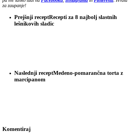
pa me lahko tudi na
Facebooku
,
Instagramu
in
Pinterestu
. Hvala
za zaupanje!
Prejšnji recept
Recepti za 8 najbolj slastnih
lešnikovih sladic
Naslednji recept
Medeno-pomarančna torta z
marcipanom
Komentiraj