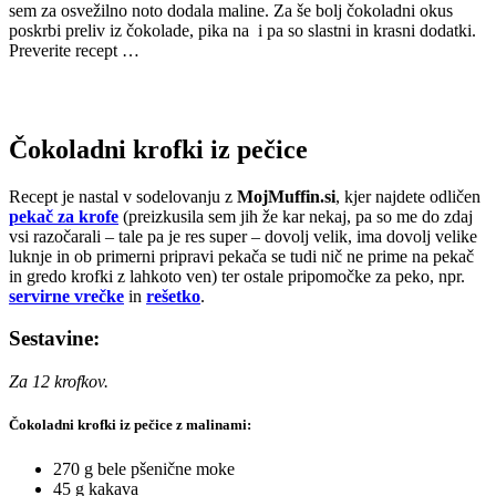
sem za osvežilno noto dodala maline. Za še bolj čokoladni okus
poskrbi preliv iz čokolade, pika na i pa so slastni in krasni dodatki.
Preverite recept …
Čokoladni krofki iz pečice
Recept je nastal v sodelovanju z
MojMuffin.si
, kjer najdete odličen
pekač za krofe
(preizkusila sem jih že kar nekaj, pa so me do zdaj
vsi razočarali – tale pa je res super – dovolj velik, ima dovolj velike
luknje in ob primerni pripravi pekača se tudi nič ne prime na pekač
in gredo krofki z lahkoto ven) ter ostale pripomočke za peko, npr.
servirne vrečke
in
rešetko
.
Sestavine:
Za 12 krofkov.
Čokoladni krofki iz pečice z malinami:
270 g bele pšenične moke
45 g kakava