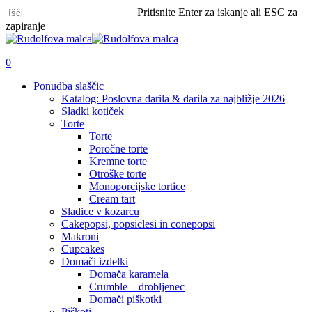
Skip
Pritisnite Enter za iskanje ali ESC za
to
zapiranje
main
Zapri
content
iskanje
išči
account
0
Menu
Ponudba slaščic
Katalog: Poslovna darila & darila za najbližje 2026
Sladki kotiček
Torte
Torte
Poročne torte
Kremne torte
Otroške torte
Monoporcijske tortice
Cream tart
Sladice v kozarcu
Cakepopsi, popsiclesi in conepopsi
Makroni
Cupcakes
Domači izdelki
Domača karamela
Crumble – drobljenec
Domači piškotki
Piškoti