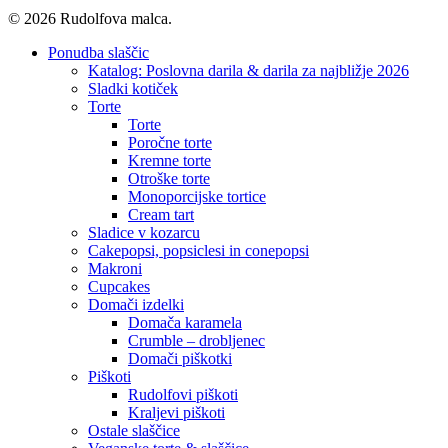
© 2026 Rudolfova malca.
Close
Ponudba slaščic
Menu
Katalog: Poslovna darila & darila za najbližje 2026
Sladki kotiček
Torte
Torte
Poročne torte
Kremne torte
Otroške torte
Monoporcijske tortice
Cream tart
Sladice v kozarcu
Cakepopsi, popsiclesi in conepopsi
Makroni
Cupcakes
Domači izdelki
Domača karamela
Crumble – drobljenec
Domači piškotki
Piškoti
Rudolfovi piškoti
Kraljevi piškoti
Ostale slaščice