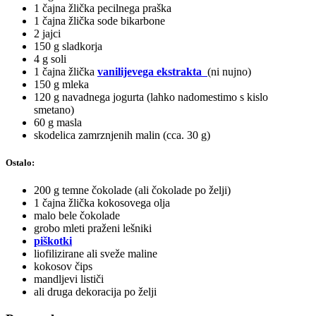
1 čajna žlička pecilnega praška
1 čajna žlička sode bikarbone
2 jajci
150 g sladkorja
4 g soli
1 čajna žlička
vanilijevega ekstrakta
(ni nujno)
150 g mleka
120 g navadnega jogurta (lahko nadomestimo s kislo
smetano)
60 g masla
skodelica zamrznjenih malin (cca. 30 g)
Ostalo:
200 g temne čokolade (ali čokolade po želji)
1 čajna žlička kokosovega olja
malo bele čokolade
grobo mleti praženi lešniki
piškotki
liofilizirane ali sveže maline
kokosov čips
mandljevi lističi
ali druga dekoracija po želji