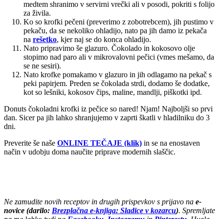
medtem shranimo v servirni vrečki ali v posodi, pokriti s folijo
za živila.
Ko so krofki pečeni (preverimo z zobotrebcem), jih pustimo v
pekaču, da se nekoliko ohladijo, nato pa jih damo iz pekača
na
rešetko
, kjer naj se do konca ohladijo.
Nato pripravimo še glazuro. Čokolado in kokosovo olje
stopimo nad paro ali v mikrovalovni pečici (vmes mešamo, da
se ne sesiri).
Nato krofke pomakamo v glazuro in jih odlagamo na pekač s
peki papirjem. Preden se čokolada strdi, dodamo še dodatke,
kot so lešniki, kokosov čips, maline, mandlji, piškotki ipd.
Donuts čokoladni krofki iz pečice so nared! Njam! Najboljši so prvi
dan. Sicer pa jih lahko shranjujemo v zaprti škatli v hladilniku do 3
dni.
Preverite še naše
ONLINE TEČAJE (klik)
in se na enostaven
način v udobju doma naučite priprave modernih slaščic.
Ne zamudite novih receptov in drugih prispevkov s prijavo na
e-
novice (darilo:
Brezplačna e-knjiga: Sladice v kozarcu
)
. Spremljate