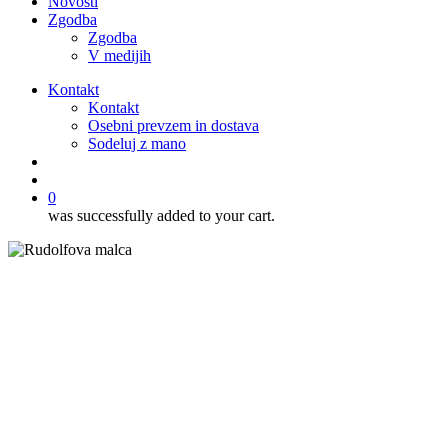
Novosti
Zgodba
Zgodba
V medijih
Kontakt
Kontakt
Osebni prevzem in dostava
Sodeluj z mano
išči
account
0
was successfully added to your cart.
Ostale sladice
Recepti
Sladice
Top recepti
Čokoladni krofki iz pečice