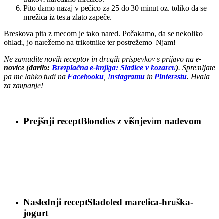
Pito damo nazaj v pečico za 25 do 30 minut oz. toliko da se
mrežica iz testa zlato zapeče.
Breskova pita z medom je tako nared. Počakamo, da se nekoliko
ohladi, jo narežemo na trikotnike ter postrežemo. Njam!
Ne zamudite novih receptov in drugih prispevkov s prijavo na
e-
novice (darilo:
Brezplačna e-knjiga: Sladice v kozarcu
)
. Spremljate
pa me lahko tudi na
Facebooku
,
Instagramu
in
Pinterestu
. Hvala
za zaupanje!
Prejšnji recept
Blondies z višnjevim nadevom
Naslednji recept
Sladoled marelica-hruška-
jogurt