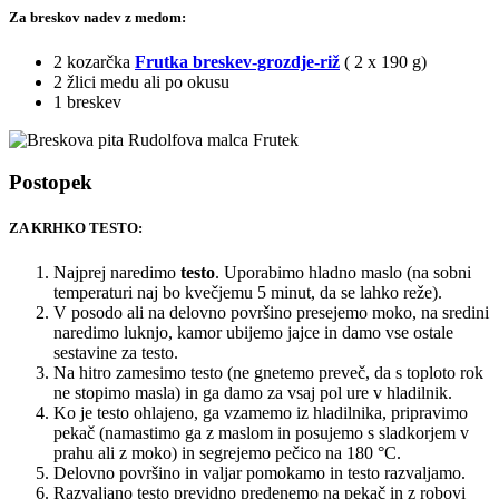
Za breskov nadev z medom:
2 kozarčka
Frutka breskev-grozdje-riž
( 2 x 190 g)
2 žlici medu ali po okusu
1 breskev
Postopek
ZA KRHKO TESTO:
Najprej naredimo
testo
. Uporabimo hladno maslo (na sobni
temperaturi naj bo kvečjemu 5 minut, da se lahko reže).
V posodo ali na delovno površino presejemo moko, na sredini
naredimo luknjo, kamor ubijemo jajce in damo vse ostale
sestavine za testo.
Na hitro zamesimo testo (ne gnetemo preveč, da s toploto rok
ne stopimo masla) in ga damo za vsaj pol ure v hladilnik.
Ko je testo ohlajeno, ga vzamemo iz hladilnika, pripravimo
pekač (namastimo ga z maslom in posujemo s sladkorjem v
prahu ali z moko) in segrejemo pečico na 180 °C.
Delovno površino in valjar pomokamo in testo razvaljamo.
Razvaljano testo previdno predenemo na pekač in z robovi