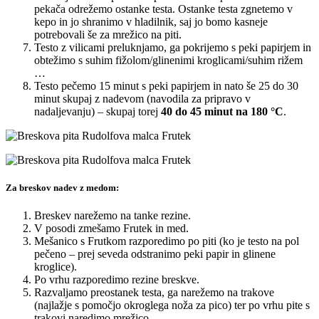
pekača odrežemo ostanke testa. Ostanke testa zgnetemo v
kepo in jo shranimo v hladilnik, saj jo bomo kasneje
potrebovali še za mrežico na piti.
Testo z vilicami preluknjamo, ga pokrijemo s peki papirjem in
obtežimo s suhim fižolom/glinenimi kroglicami/suhim rižem
…
Testo pečemo 15 minut s peki papirjem in nato še 25 do 30
minut skupaj z nadevom (navodila za pripravo v
nadaljevanju) – skupaj torej
40 do 45 minut na 180 °C
.
Za breskov nadev z medom:
Breskev narežemo na tanke rezine.
V posodi zmešamo Frutek in med.
Mešanico s Frutkom razporedimo po piti (ko je testo na pol
pečeno – prej seveda odstranimo peki papir in glinene
kroglice).
Po vrhu razporedimo rezine breskve.
Razvaljamo preostanek testa, ga narežemo na trakove
(najlažje s pomočjo okroglega noža za pico) ter po vrhu pite s
trakovi naredimo mrežico.