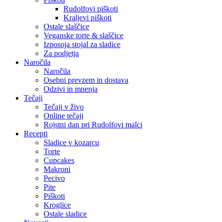
Rudolfovi piškoti
Kraljevi piškoti
Ostale slaščice
Veganske torte & slaščice
Izposoja stojal za sladice
Za podjetja
Naročila
Naročila
Osebni prevzem in dostava
Odzivi in mnenja
Tečaji
Tečaji v živo
Online tečaji
Rojstni dan pri Rudolfovi malci
Recepti
Sladice v kozarcu
Torte
Cupcakes
Makroni
Pecivo
Pite
Piškoti
Kroglice
Ostale sladice