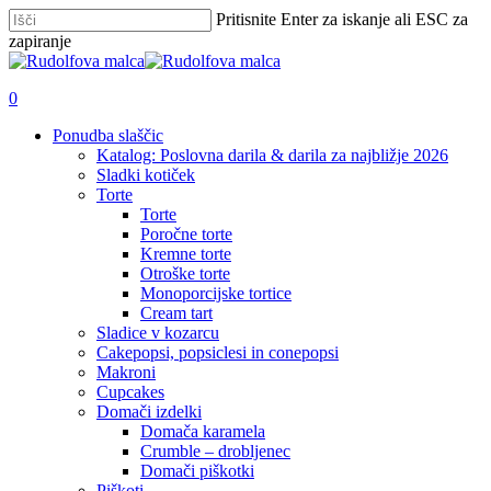
Skip
Pritisnite Enter za iskanje ali ESC za
to
zapiranje
main
Zapri
content
iskanje
išči
account
0
Menu
Ponudba slaščic
Katalog: Poslovna darila & darila za najbližje 2026
Sladki kotiček
Torte
Torte
Poročne torte
Kremne torte
Otroške torte
Monoporcijske tortice
Cream tart
Sladice v kozarcu
Cakepopsi, popsiclesi in conepopsi
Makroni
Cupcakes
Domači izdelki
Domača karamela
Crumble – drobljenec
Domači piškotki
Piškoti