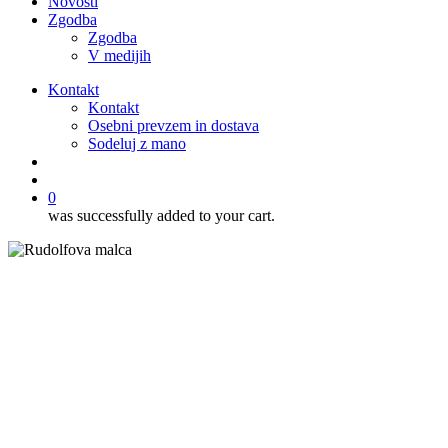
Novosti
Zgodba
Zgodba
V medijih
Kontakt
Kontakt
Osebni prevzem in dostava
Sodeluj z mano
išči
account
0
was successfully added to your cart.
Recepti
Breskova pita z medom