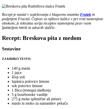
Recept je nastal v sodelovanju z blagovno znamko
Frutek
in
podjetjem Fructal
. Čeprav so njihove kašice v pri vrsti namenjene
otrokom, je tokratna serija receptov namenjena prav vsem
ljubiteljem hitrih in zdravih slaščic.
Recept: Breskova pita z medom
Sestavine
ZA KRHKO TESTO:
140 g masla
1 jajce
ščep soli
lupinica polovice limone
sok polovice limone
1 žlica (trsnega) sladkorja
5 g bourbonske vanilije
275 g moke (pšenične ali pirine)
maslo in moko za namastitev pekača