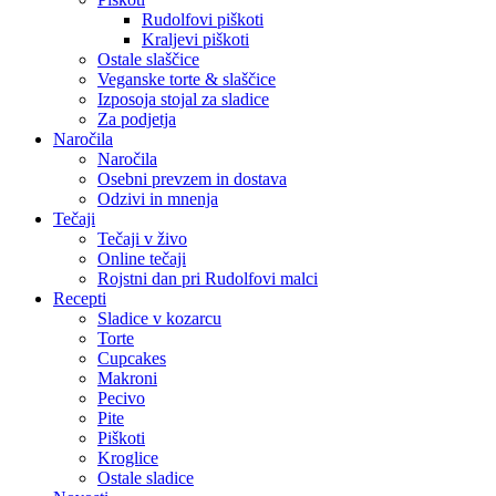
Rudolfovi piškoti
Kraljevi piškoti
Ostale slaščice
Veganske torte & slaščice
Izposoja stojal za sladice
Za podjetja
Naročila
Naročila
Osebni prevzem in dostava
Odzivi in mnenja
Tečaji
Tečaji v živo
Online tečaji
Rojstni dan pri Rudolfovi malci
Recepti
Sladice v kozarcu
Torte
Cupcakes
Makroni
Pecivo
Pite
Piškoti
Kroglice
Ostale sladice