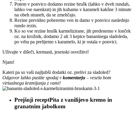
Potem v ponvico dodamo rezine hrušk (lahko v dveh rundah,
lahko vse naenkrat) in jih kuhamo v karameli kakšne 3 minute
na obeh straneh, da se zmehčajo.
Rezine previdno poberemo ven in damo v ponvico naslednjo
rundo rezin.
Ko so vse rezine hrušk karmelizirane, jih predenemo v lonček
oz. na krožnik, dodamo 2 ali 3 kepice bananinega sladoleda,
po vrhu pa prelijemo s karamelo, ki je ostala v ponvici.
Uživajte v dišeči, kremasti, jesenski osvežitvi!
Njam!
Kateri pa so vaši najljubši dodatki oz. prelivi za sladoled?
Odgovor lahko pustite spodaj v
komentarju
– vesela bom
virtualnega kramljanja z vami!
Prejšnji recept
Pita z vanilijevo kremo in
granatnim jabolkom