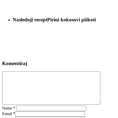
Naslednji recept
Pirini kokosovi piškoti
Komentiraj
Name
*
Email
*