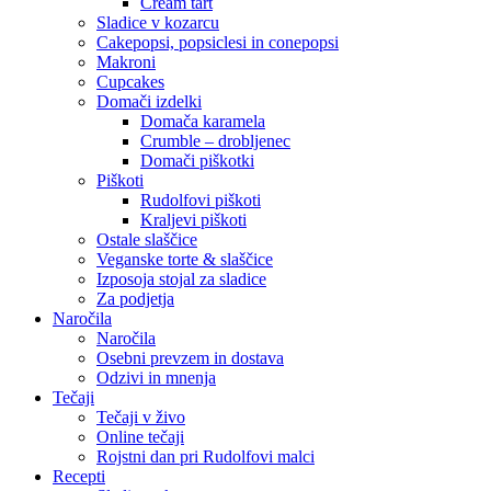
Cream tart
Sladice v kozarcu
Cakepopsi, popsiclesi in conepopsi
Makroni
Cupcakes
Domači izdelki
Domača karamela
Crumble – drobljenec
Domači piškotki
Piškoti
Rudolfovi piškoti
Kraljevi piškoti
Ostale slaščice
Veganske torte & slaščice
Izposoja stojal za sladice
Za podjetja
Naročila
Naročila
Osebni prevzem in dostava
Odzivi in mnenja
Tečaji
Tečaji v živo
Online tečaji
Rojstni dan pri Rudolfovi malci
Recepti