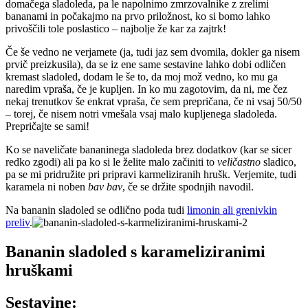
domačega sladoleda, pa le napolnimo zmrzovalnike z zrelimi
bananami in počakajmo na prvo priložnost, ko si bomo lahko
privoščili tole poslastico – najbolje že kar za zajtrk!
Če še vedno ne verjamete (ja, tudi jaz sem dvomila, dokler ga nisem
prvič preizkusila), da se iz ene same sestavine lahko dobi odličen
kremast sladoled, dodam le še to, da moj mož vedno, ko mu ga
naredim vpraša, če je kupljen. In ko mu zagotovim, da ni, me čez
nekaj trenutkov še enkrat vpraša, če sem prepričana, če ni vsaj 50/50
– torej, če nisem notri vmešala vsaj malo kupljenega sladoleda.
Prepričajte se sami!
Ko se naveličate bananinega sladoleda brez dodatkov (kar se sicer
redko zgodi) ali pa ko si le želite malo začiniti to
veličastno
sladico,
pa se mi pridružite pri pripravi karmeliziranih hrušk. Verjemite, tudi
karamela ni noben
bav bav
, če se držite spodnjih navodil.
Na bananin sladoled se odlično poda tudi
limonin ali grenivkin
preliv
.
Bananin sladoled s karameliziranimi
hruškami
Sestavine: