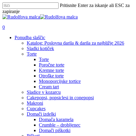
Skip
Pritisnite Enter za iskanje ali ESC za
to
zapiranje
main
Zapri
content
iskanje
išči
account
0
Menu
Ponudba slaščic
Katalog: Poslovna darila & darila za najbližje 2026
Sladki kotiček
Torte
Torte
Poročne torte
Kremne torte
Otroške torte
Monoporcijske tortice
Cream tart
Sladice v kozarcu
Cakepopsi, popsiclesi in conepopsi
Makroni
Cupcakes
Domači izdelki
Domača karamela
Crumble – drobljenec
Domači piškotki
Piškoti