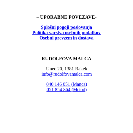
– UPORABNE POVEZAVE-
Splošni pogoji poslovanja
Politika
varstva osebnih podatkov
Osebni prevzem in dostava
RUDOLFOVA MALCA
Unec 20, 1381 Rakek
info@rudolfovamalca.com
040 146 051 (Manca)
051 854 864 (Metod)