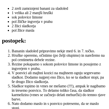
2 zreli zamrznjeni banani za sladoled
1 velika ali 2 manjši hruški
sok polovice limone
pol žličke ingverja v prahu
2 žlici sladkorja
pol žlice masla
postopek:
Bananin sladoled pripravimo nekje med 6. in 7. točko.
Hruške operemo, očistimo (po želji olupimo) in narežemo na
pol centimetra debele rezine.
Rezine pokapamo s sokom polovice limone in posujemo z
ingverjem v prahu.
V ponvici ali majhni kozici na majhnem ognju segrevamo
sladkor. Dodamo najprej eno žlico, ko se ta sladkor stopi, pa
še drugo žlico sladkorja.
Sladkor topimo in vmes ne mešamo (!!!), ampak le nagibamo
in tresemo ponvico. To delamo toliko časa, da sladkor
karmelizira (vmes se začnejo delati mehurčki) do temno rjave
barve.
Nato dodamo maslo in s ponvico potresemo, da se maslo
stopi.