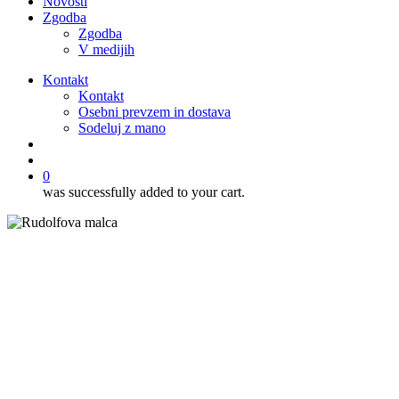
Novosti
Zgodba
Zgodba
V medijih
Kontakt
Kontakt
Osebni prevzem in dostava
Sodeluj z mano
išči
account
0
was successfully added to your cart.
Ostale sladice
Recepti
Sladice
Bananin sladoled s
karameliziranimi hruškami