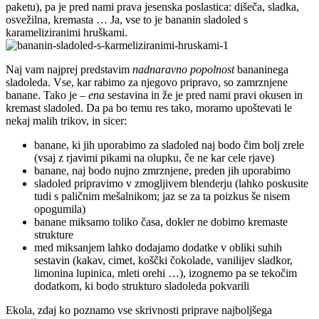
paketu), pa je pred nami prava jesenska poslastica: dišeča, sladka,
osvežilna, kremasta … Ja, vse to je bananin sladoled s
karameliziranimi hruškami.
Naj vam najprej predstavim
nadnaravno popolnost
bananinega
sladoleda. Vse, kar rabimo za njegovo pripravo, so zamrznjene
banane. Tako je –
ena
sestavina in že je pred nami pravi okusen in
kremast sladoled. Da pa bo temu res tako, moramo upoštevati le
nekaj malih trikov, in sicer:
banane, ki jih uporabimo za sladoled naj bodo čim bolj zrele
(vsaj z rjavimi pikami na olupku, če ne kar cele rjave)
banane, naj bodo nujno zmrznjene, preden jih uporabimo
sladoled pripravimo v zmogljivem blenderju (lahko poskusite
tudi s paličnim mešalnikom; jaz se za ta poizkus še nisem
opogumila)
banane miksamo toliko časa, dokler ne dobimo kremaste
strukture
med miksanjem lahko dodajamo dodatke v obliki suhih
sestavin (kakav, cimet, koščki čokolade, vanilijev sladkor,
limonina lupinica, mleti orehi …), izognemo pa se tekočim
dodatkom, ki bodo strukturo sladoleda pokvarili
Ekola, zdaj ko poznamo vse skrivnosti priprave najboljšega