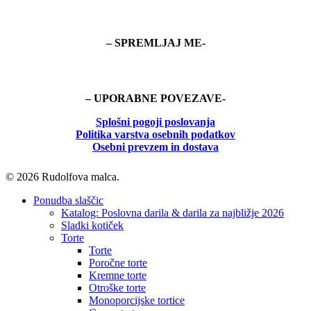
– SPREMLJAJ ME-
– UPORABNE POVEZAVE-
Splošni pogoji poslovanja
Politika
varstva osebnih podatkov
Osebni prevzem in dostava
© 2026 Rudolfova malca.
Close
Ponudba slaščic
Menu
Katalog: Poslovna darila & darila za najbližje 2026
Sladki kotiček
Torte
Torte
Poročne torte
Kremne torte
Otroške torte
Monoporcijske tortice