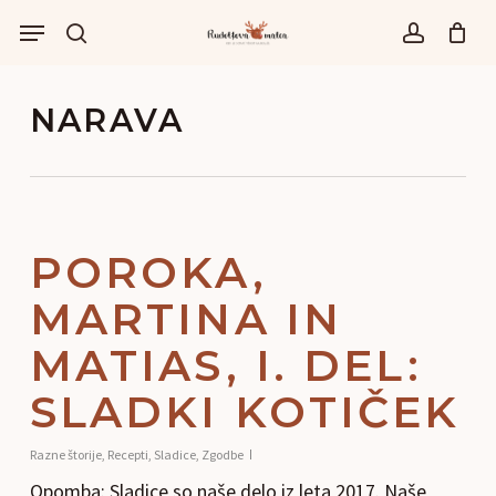
Skip
Menu
to
išči
account
main
content
NARAVA
POROKA,
MARTINA IN
MATIAS, I. DEL:
SLADKI KOTIČEK
Razne štorije
,
Recepti
,
Sladice
,
Zgodbe
Opomba: Sladice so naše delo iz leta 2017. Naše