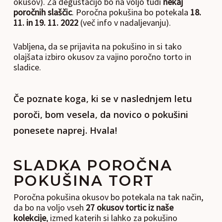
okusov). Za degustacijo bo na voljo tudi
nekaj
poročnih slaščic
. Poročna pokušina bo potekala
18.
11. in 19. 11.
2022
(več info v nadaljevanju).
Vabljena, da se prijavita na pokušino in si tako
olajšata izbiro okusov za vajino poročno torto in
sladice.
Če poznate koga, ki se v naslednjem letu
poroči, bom vesela, da novico o pokušini
ponesete naprej. Hvala!
SLADKA POROČNA
POKUŠINA TORT
Poročna pokušina okusov bo potekala na tak način,
da bo na voljo vseh
27 okusov tortic iz naše
kolekcije
, izmed katerih si lahko za pokušino