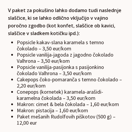
V paket za pokušino lahko dodamo tudi naslednje
slaščice, ki se lahko odlično vključijo v vajino
poročno zgodbo (kot konfet, slaščice ob kavici,
slaščice v sladkem kotičku ipd.):
Popsicle kakav-slana karamela s temno
čokolado – 3,50 eur/kom
Popsicle vanilija-jagoda z jagodno čokolado
Valhrona – 3,50 eur/kom
Popsicle vanilija-pasijonka s pasijonkino
čokolado Valhrona – 3,50 eur/kom
Cakepops čoko-pomaranča s temno čokolado –
2,20 eur/kom
Conepops (kornetek) karamela-arašidi-
karamelna čokolada – 3,50 eur/kom
Makron: cimet & bela čokolada – 1,60 eur/kom
Makron: pistacija – 1,60 eur/kom
Paket mešanih Rudolfovih piškotov (500 g) –
12,00 eur