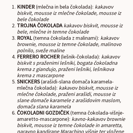
KINDER
(mlečna in bela čokolada):
kakavov
biskvit, mousse iz mlečne čokolade, mousse iz
bele čokolade
TROJNA ČOKOLADA
kakavov biskvit, mousse iz
bele, mlečne in temne čokolade
ROYAL
(temna čokolada z malinami):
kakavov
brownie, mousse iz temne čokolade, malinovo
polnilo, sveže maline
FERRERO ROCHER
(lešnik-čokolada):
kakavov
biskvit s praženimi lešniki, bogata čokoladna
krema z giandujo, praženi lešniki, lešnikova
krema z mascarpone
SNICKERS
(arašidi-slana domača karamela-
mlečna čokolada):
kakavov biskvit, mousse iz
mlečne čokolade, praženi arašidi, mousse iz
slane domače karamele z arašidovim maslom,
domača slana karamela
ČOKOLADNI GOZDIČEK
(temna čokolada-višnje-
amaretto-mascarpone):
kavno-kakavov brownie
biskvit, mousse iz temne čokolade in amaretta,
naravno kandirane Marachino višnje ter vložene