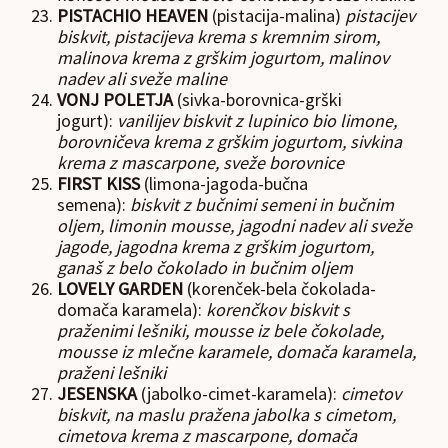
PISTACHIO HEAVEN
(pistacija-malina)
pistacijev
biskvit, pistacijeva krema s kremnim sirom,
malinova krema z grškim jogurtom, malinov
nadev ali sveže maline
VONJ POLETJA
(sivka-borovnica-grški
jogurt):
vanilijev biskvit z lupinico bio limone,
borovničeva krema z grškim jogurtom, sivkina
krema z mascarpone, sveže borovnice
FIRST KISS
(limona-jagoda-bučna
semena):
biskvit z bučnimi semeni in bučnim
oljem, limonin mousse, jagodni nadev ali sveže
jagode, jagodna krema z grškim jogurtom,
ganaš z belo čokolado in bučnim oljem
LOVELY GARDEN
(korenček-bela čokolada-
domača karamela):
korenčkov biskvit s
praženimi lešniki, mousse iz bele čokolade,
mousse iz mlečne karamele, domača karamela,
praženi lešniki
JESENSKA
(jabolko-cimet-karamela):
cimetov
biskvit, na maslu pražena jabolka s cimetom,
cimetova krema z mascarpone, domača