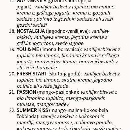
GOZDNA VILA
(gozdni sadeži-grški
jogurt):
vanilijev biskvit z lupinico bio limone,
krema iz grškega jogurta, krema iz gozdnih
sadežev, polnilo iz gozdnih sadežev ali sveži
gozdni sadeži
NOSTALGIJA
(jagodno-vanilijeva):
vanilijev
biskvit, vanilijeva krema, jagodna krema z
grškim jogurtom, sveže jagode
YOU & ME
(limona-borovnica):
vanilijev biskvit z
lupinico bio limone, limonina krema iz grškega
jogurta, borovničeva krema, borovničev nadev
ali sveže borovnice
FRESH START
(skuta-jagoda):
vanilijev biskvit z
lupinico bio limone, skutna krema, jagodno
polnilo ali sveže jagode
PASSION
(mango-pasijonka):
vanilijev biskvit z
bio limonino lupinico, mango-pasijonkin
mousse, mangov nadev
SUMMER KISS
(mango-malina-kokos-bela
čokolada):
vanilijev biskvit s kokosom in
mandlji, mangov mousse, malinovo polnilo,
kokosov mousse z belo čokolado, sveže maline