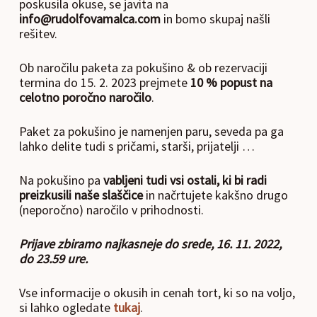
poskusila okuse, se javita na
info@rudolfovamalca.com
in bomo skupaj našli
rešitev.
Ob naročilu paketa za pokušino & ob rezervaciji
termina do 15. 2. 2023 prejmete
10 % popust
na
celotno poročno naročilo
.
Paket za pokušino je namenjen paru, seveda pa ga
lahko delite tudi s pričami, starši, prijatelji …
Na pokušino pa
vabljeni tudi vsi ostali, ki bi radi
preizkusili naše slaščice
in načrtujete kakšno drugo
(neporočno) naročilo v prihodnosti.
Prijave zbiramo najkasneje do srede, 16. 11. 2022,
do 23.59 ure.
Vse informacije o okusih in cenah tort, ki so na voljo,
si lahko ogledate
tukaj
.