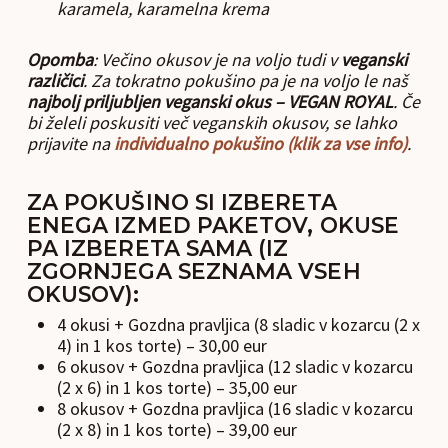
karamela, karamelna krema
Opomba
: Večino okusov je na voljo tudi v
veganski
različici
. Za tokratno pokušino pa je na voljo le naš
najbolj priljubljen veganski okus – VEGAN ROYAL
. Če
bi želeli poskusiti več veganskih okusov, se lahko
prijavite na
individualno pokušino (klik za vse info)
.
ZA POKUŠINO SI IZBERETA
ENEGA IZMED PAKETOV, OKUSE
PA IZBERETA SAMA (IZ
ZGORNJEGA SEZNAMA VSEH
OKUSOV):
4 okusi + Gozdna pravljica (8 sladic v kozarcu (2 x
4) in 1 kos torte) – 30,00 eur
6 okusov + Gozdna pravljica (12 sladic v kozarcu
(2 x 6) in 1 kos torte) – 35,00 eur
8 okusov + Gozdna pravljica (16 sladic v kozarcu
(2 x 8) in 1 kos torte) – 39,00 eur