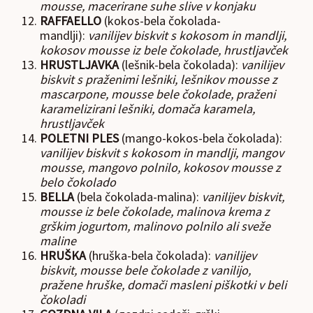
mousse, macerirane suhe slive v konjaku
RAFFAELLO
(kokos-bela čokolada-
mandlji):
vanilijev biskvit s kokosom in mandlji,
kokosov mousse iz bele čokolade, hrustljavček
HRUSTLJAVKA
(lešnik-bela čokolada):
vanilijev
biskvit s praženimi lešniki, lešnikov mousse z
mascarpone, mousse bele čokolade, praženi
karamelizirani lešniki, domača karamela,
hrustljavček
POLETNI PLES
(mango-kokos-bela čokolada):
vanilijev biskvit s kokosom in mandlji, mangov
mousse, mangovo polnilo, kokosov mousse z
belo čokolado
BELLA
(bela čokolada-malina):
vanilijev biskvit,
mousse iz bele čokolade, m
alinova krema z
grškim jogurtom, malinovo polnilo ali sveže
maline
HRUŠKA
(hruška-bela čokolada):
vanilijev
biskvit, mousse bele čokolade z vanilijo,
pražene hruške, domači masleni piškotki v beli
čokoladi