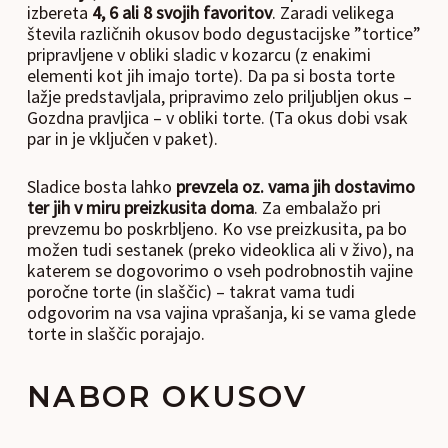
izbereta
4, 6 ali 8 svojih favoritov
. Zaradi velikega
števila različnih okusov bodo degustacijske ”tortice”
pripravljene v obliki sladic v kozarcu (z enakimi
elementi kot jih imajo torte). Da pa si bosta torte
lažje predstavljala, pripravimo zelo priljubljen okus –
Gozdna pravljica – v obliki torte. (Ta okus dobi vsak
par in je vključen v paket).
Sladice bosta lahko
prevzela oz. vama jih dostavimo
ter jih v miru preizkusita doma
. Za embalažo pri
prevzemu bo poskrbljeno. Ko vse preizkusita, pa bo
možen tudi sestanek (preko videoklica ali v živo), na
katerem se dogovorimo o vseh podrobnostih vajine
poročne torte (in slaščic) – takrat vama tudi
odgovorim na vsa vajina vprašanja, ki se vama glede
torte in slaščic porajajo.
NABOR OKUSOV