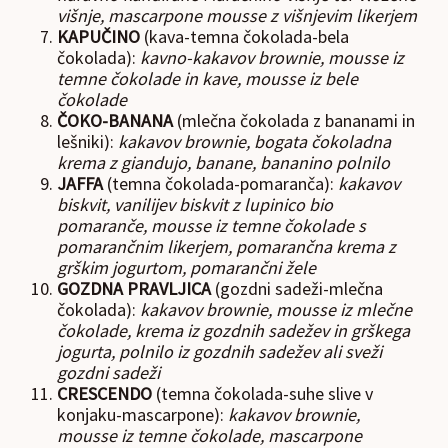
višnje, mascarpone mousse z višnjevim likerjem
KAPUČINO
(kava-temna čokolada-bela
čokolada):
kavno-kakavov brownie, mousse iz
temne čokolade in kave, mousse iz bele
čokolade
ČOKO-BANANA
(mlečna čokolada z bananami in
lešniki):
kakavov brownie, bogata čokoladna
krema z giandujo, banane, bananino polnilo
JAFFA
(temna čokolada-pomaranča):
kakavov
biskvit, vanilijev biskvit z lupinico bio
pomaranče, mousse iz temne čokolade s
pomarančnim likerjem, pomarančna krema z
grškim jogurtom, pomarančni žele
GOZDNA PRAVLJICA
(gozdni sadeži-mlečna
čokolada):
kakavov brownie, mousse iz mlečne
čokolade, krema iz gozdnih sadežev in grškega
jogurta, polnilo iz gozdnih sadežev ali sveži
gozdni sadeži
CRESCENDO
(temna čokolada-suhe slive v
konjaku-mascarpone):
kakavov brownie,
mousse iz temne čokolade, mascarpone