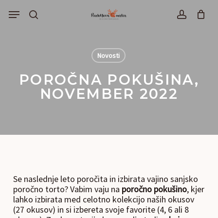
Skip
Menu
to
išči
account
main
content
Novosti
POROČNA POKUŠINA,
NOVEMBER 2022
Se naslednje leto poročita in izbirata vajino sanjsko
poročno torto? Vabim vaju na
poročno pokušino
, kjer
lahko izbirata med celotno kolekcijo naših okusov
(27 okusov) in si izbereta svoje favorite (4, 6 ali 8