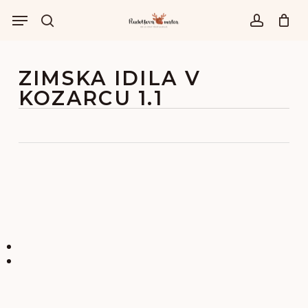
Skip
Menu
to
išči
account
main
content
ZIMSKA IDILA V
KOZARCU 1.1