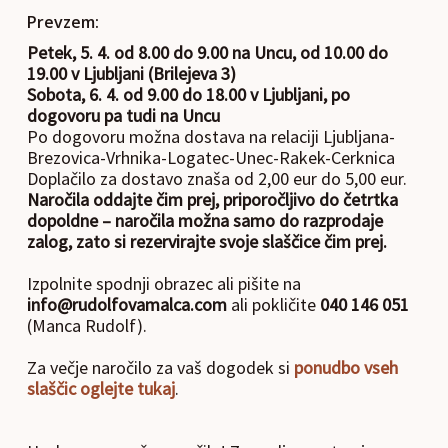
Prevzem:
Petek, 5. 4. od 8.00 do 9.00 na Uncu, od 10.00 do
19.00 v Ljubljani (Brilejeva 3)
Sobota, 6. 4. od 9.00 do 18.00 v Ljubljani, po
dogovoru pa tudi na Uncu
Po dogovoru možna dostava na relaciji Ljubljana-
Brezovica-Vrhnika-Logatec-Unec-Rakek-Cerknica
Doplačilo za dostavo znaša od 2,00 eur do 5,00 eur.
Naročila oddajte čim prej, priporočljivo do četrtka
dopoldne – naročila možna samo do razprodaje
zalog, zato si rezervirajte svoje slaščice čim prej.
Izpolnite spodnji obrazec ali pišite na
info@rudolfovamalca.com
ali pokličite
040 146 051
(Manca Rudolf).
Za večje naročilo za vaš dogodek si
ponudbo vseh
slaščic oglejte tukaj
.