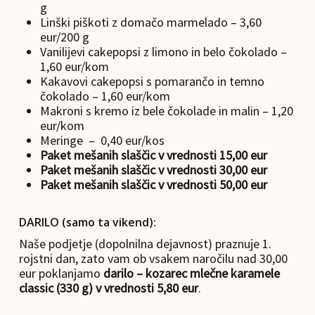
g
Linški piškoti z domačo marmelado – 3,60
eur/200 g
Vanilijevi cakepopsi z limono in belo čokolado –
1,60 eur/kom
Kakavovi cakepopsi s pomarančo in temno
čokolado – 1,60 eur/kom
Makroni s kremo iz bele čokolade in malin – 1,20
eur/kom
Meringe – 0,40 eur/kos
Paket mešanih slaščic v vrednosti 15,00 eur
Paket mešanih slaščic v vrednosti 30,00 eur
Paket mešanih slaščic v vrednosti 50,00 eur
DARILO (samo ta vikend):
Naše podjetje (dopolnilna dejavnost) praznuje 1.
rojstni dan, zato vam ob vsakem naročilu nad 30,00
eur poklanjamo
darilo – kozarec mlečne karamele
classic (330 g) v vrednosti 5,80 eur
.