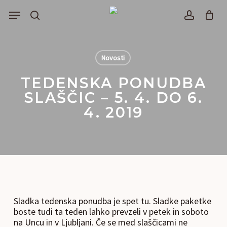
Skip
Menu
to
išči
account
main
content
Novosti
TEDENSKA PONUDBA
SLAŠČIC – 5. 4. DO 6.
4. 2019
Sladka tedenska ponudba je spet tu. Sladke paketke
boste tudi ta teden lahko prevzeli v petek in soboto
na Uncu in v Ljubljani. Če se med slaščicami ne