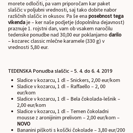
morete odločiti, pa vam priporočam kar paket
slaščic v poljubni vrednosti, saj tako dobite nabor
različnih slaščic in okusov. Pa še ena
posebnost tega
vikenda
je – ker naše podjetje (dopolnilna dejavnost)
praznuje 1. rojstni dan, vam ob vsakem naročilu
tedenske ponudbe nad 30,00 eur poklanjamo
darilo
– kozarec classic mlečne karamele (330 g) v
vrednosti 5,80 eur.
TEDENSKA Ponudba slaščic – 5. 4. do 6. 4. 2019
Sladice v kozarcu, 1 dl – Snickers, 2,00 eur/kom
Sladice v kozarcu, 1 dl – Raffaello – 2, 00
eur/kom
Sladice v kozarcu, 1 dl – Bela čokolada-lešnik –
2,00 eur/kom
Sladice v kozarcu, 1 dl – Temen čokoladni
mousse z aronijinim prelivom – 2,00 eur/kom –
NOVO
Bananini piškoti s koščki čokolade – 3,80 eur/200