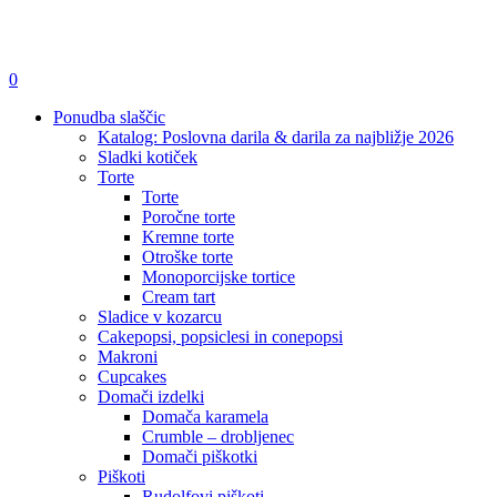
išči
account
0
Menu
Ponudba slaščic
Katalog: Poslovna darila & darila za najbližje 2026
Sladki kotiček
Torte
Torte
Poročne torte
Kremne torte
Otroške torte
Monoporcijske tortice
Cream tart
Sladice v kozarcu
Cakepopsi, popsiclesi in conepopsi
Makroni
Cupcakes
Domači izdelki
Domača karamela
Crumble – drobljenec
Domači piškotki
Piškoti
Rudolfovi piškoti