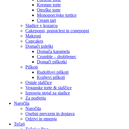
Kremne torte
Otroške torte
Monoporcijske tortice
Cream tart
Sladice v kozarcu
Cakepopsi, popsiclesi in conepopsi
Makroni
Cupcakes
Domači izdelki
Domača karamela
Crumble – drobljenec
Domači piškotki
Piškoti
Rudolfovi piškoti
Kraljevi piškoti
Ostale slaščice
Veganske torte & slaščice
Izposoja stojal za sladice
Za podjetja
Naročila
Naročila
Osebni prevzem in dostava
Odzivi in mnenja
Tečaji