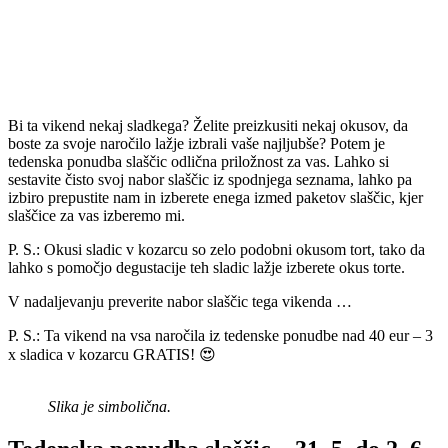
Bi ta vikend nekaj sladkega? Želite preizkusiti nekaj okusov, da
boste za svoje naročilo lažje izbrali vaše najljubše? Potem je
tedenska ponudba slaščic odlična priložnost za vas. Lahko si
sestavite čisto svoj nabor slaščic iz spodnjega seznama, lahko pa
izbiro prepustite nam in izberete enega izmed paketov slaščic, kjer
slaščice za vas izberemo mi.
P. S.: Okusi sladic v kozarcu so zelo podobni okusom tort, tako da
lahko s pomočjo degustacije teh sladic lažje izberete okus torte.
V nadaljevanju preverite nabor slaščic tega vikenda …
P. S.: Ta vikend na vsa naročila iz tedenske ponudbe nad 40 eur – 3
x sladica v kozarcu GRATIS! 😍
Slika je simbolična.