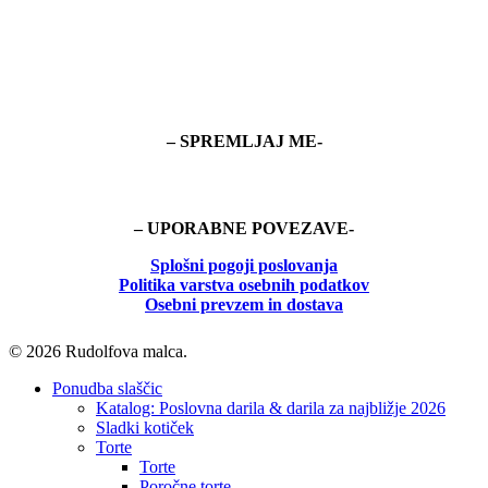
– SPREMLJAJ ME-
– UPORABNE POVEZAVE-
Splošni pogoji poslovanja
Politika
varstva osebnih podatkov
Osebni prevzem in dostava
© 2026 Rudolfova malca.
Close
Ponudba slaščic
Menu
Katalog: Poslovna darila & darila za najbližje 2026
Sladki kotiček
Torte
Torte
Poročne torte