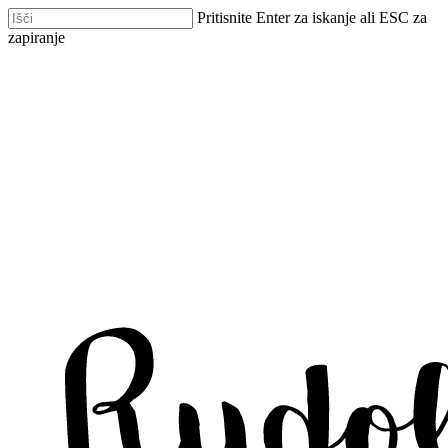
Skip
Pritisnite Enter za iskanje ali ESC za
to
zapiranje
main
Zapri
content
iskanje