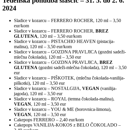
Tedenska ponudba slaščic – 31. 5. do 2. 6.
2024
Sladice v kozarcu – FERRERO ROCHER, 120 ml – 3,50
eur/kom
Sladice v kozarcu – FERRERO ROCHER,
BREZ
GLUTENA
, 120 ml – 3,50 eur/kom
Sladice v kozarcu – PISTACHIO HEAVEN (pistacija-
malina), 120 ml – 3,50 eur/kom
Sladice v kozarcu – GOZDNA PRAVLJICA (gozdni sadeži-
mlečna čokolada), 120 ml – 3,50 eur
Sladice v kozarcu – GOZDNA PRAVLJICA,
BREZ
GLUTENA
(gozdni sadeži-mlečna čokolada), 120 ml – 3,50
eur
Sladice v kozarcu – PIŠKOTEK, (mlečna čokolada-vanilija-
piškotki), 120 ml – 3,50 eur
Sladice v kozarcu – NOSTALGIJA,
VEGAN
(vanilija-
jagoda), 120 ml – 3,50 eur
Sladice v kozarcu – ROYAL (temna čokolada-malina),
VEGAN
, 120 ml – 3,50 eur
Sladice v kozarcu – YOU & ME (borovnica-limona),
VEGAN
, 120 ml – 3,50 eur
Cakepops FERRERO – 2,40 eur/kom
Cakepops VANILIJA-KOKOS z BELO ČOKOLADO –