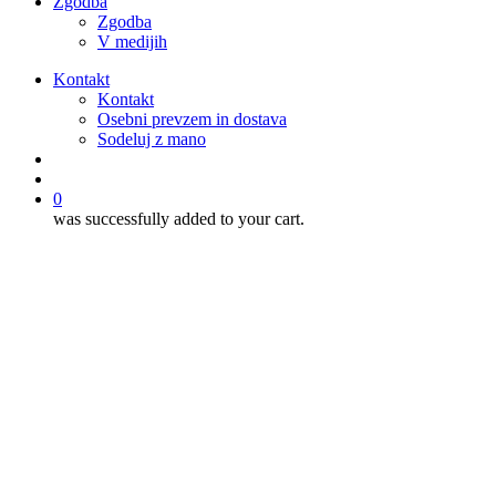
Zgodba
Zgodba
V medijih
Kontakt
Kontakt
Osebni prevzem in dostava
Sodeluj z mano
išči
account
0
was successfully added to your cart.