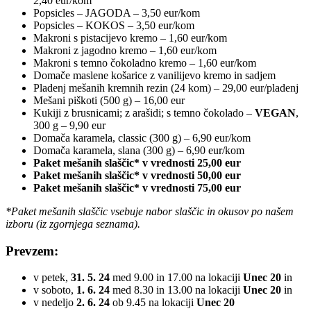
2,40 eur/kom
Popsicles – JAGODA – 3,50 eur/kom
Popsicles – KOKOS – 3,50 eur/kom
Makroni s pistacijevo kremo – 1,60 eur/kom
Makroni z jagodno kremo – 1,60 eur/kom
Makroni s temno čokoladno kremo – 1,60 eur/kom
Domače maslene košarice z vanilijevo kremo in sadjem
Pladenj mešanih kremnih rezin (24 kom) – 29,00 eur/pladenj
Mešani piškoti (500 g) – 16,00 eur
Kukiji z brusnicami; z arašidi; s temno čokolado –
VEGAN
,
300 g – 9,90 eur
Domača karamela, classic (300 g) – 6,90 eur/kom
Domača karamela, slana (300 g) – 6,90 eur/kom
Paket mešanih slaščic* v vrednosti 25,00 eur
Paket mešanih slaščic* v vrednosti 50,00 eur
Paket mešanih slaščic* v vrednosti 75,00 eur
*Paket mešanih slaščic vsebuje nabor slaščic in okusov po našem
izboru (iz zgornjega seznama).
Prevzem:
v petek,
31. 5. 24
med 9.00 in 17.00 na lokaciji
Unec 20
in
v soboto,
1. 6. 24
med 8.30 in 13.00 na lokaciji
Unec 20
in
v nedeljo
2. 6. 24
ob 9.45 na lokaciji
Unec 20