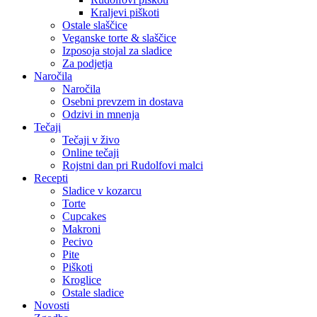
Kraljevi piškoti
Ostale slaščice
Veganske torte & slaščice
Izposoja stojal za sladice
Za podjetja
Naročila
Naročila
Osebni prevzem in dostava
Odzivi in mnenja
Tečaji
Tečaji v živo
Online tečaji
Rojstni dan pri Rudolfovi malci
Recepti
Sladice v kozarcu
Torte
Cupcakes
Makroni
Pecivo
Pite
Piškoti
Kroglice
Ostale sladice
Novosti