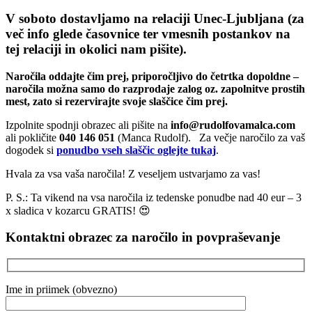
V soboto dostavljamo na relaciji Unec-Ljubljana (za
več info glede časovnice ter vmesnih postankov na
tej relaciji in okolici nam pišite).
Naročila oddajte čim prej, priporočljivo do četrtka dopoldne –
naročila možna samo do razprodaje zalog oz. zapolnitve prostih
mest, zato si rezervirajte svoje slaščice čim prej.
Izpolnite spodnji obrazec ali pišite na
info@rudolfovamalca.com
ali pokličite
040 146 051
(Manca Rudolf). Za večje naročilo za vaš
dogodek si
ponudbo vseh slaščic oglejte tukaj
.
Hvala za vsa vaša naročila! Z veseljem ustvarjamo za vas!
P. S.: Ta vikend na vsa naročila iz tedenske ponudbe nad 40 eur – 3
x sladica v kozarcu GRATIS! 😍
Kontaktni obrazec za naročilo in povpraševanje
Ime in priimek (obvezno)