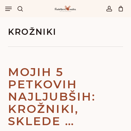
Skip
Menu
to
išči
account
main
content
KROŽNIKI
MOJIH 5
PETKOVIH
NAJLJUBŠIH:
KROŽNIKI,
SKLEDE …