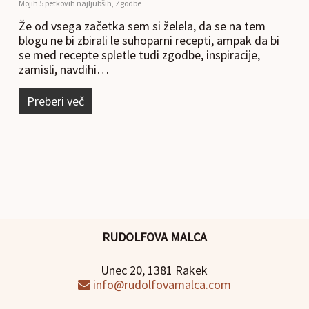
Mojih 5 petkovih najljubših
,
Zgodbe
Že od vsega začetka sem si želela, da se na tem
blogu ne bi zbirali le suhoparni recepti, ampak da bi
se med recepte spletle tudi zgodbe, inspiracije,
zamisli, navdihi…
Preberi več
RUDOLFOVA MALCA
Unec 20, 1381 Rakek
info@rudolfovamalca.com