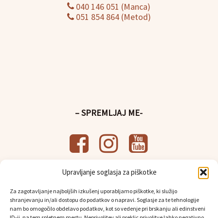
040 146 051 (Manca)
051 854 864 (Metod)
– SPREMLJAJ ME-
Upravljanje soglasja za piškotke
– UPORABNE POVEZAVE-
Za zagotavljanje najboljših izkušenj uporabljamo piškotke, ki služijo
Splošni pogoji poslovanja
shranjevanju in/ali dostopu do podatkov o napravi. Soglasje za te tehnologije
Politika
varstva osebnih podatkov
nam bo omogočilo obdelavo podatkov, kot so vedenje pri brskanju ali edinstveni
ID-ji, na tem spletnem mestu. Neprivolitev ali preklic privolitve lahko negativno