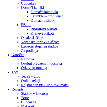
Cupcakes
Domači izdelki
Domača karamela
Crumble – drobljenec
Domači piškotki
Piškoti
Rudolfovi piškoti
Kraljevi piškoti
Ostale slaščice
Veganske torte & slaščice
Izposoja stojal za sladice
Za podjetja
Naročila
Naročila
Osebni prevzem in dostava
Odzivi in mnenja
Tečaji
Tečaji v živo
Online tečaji
Rojstni dan pri Rudolfovi malci
Recepti
Sladice v kozarcu
Torte
Cupcakes
Makroni