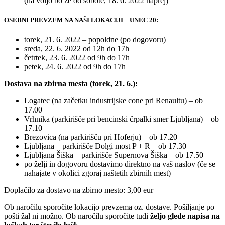
(na voljo bo že od sobote, 18. 6. 2022 naprej)
OSEBNI PREVZEM NA NAŠI LOKACIJI – UNEC 20:
torek, 21. 6. 2022 – popoldne (po dogovoru)
sreda, 22. 6. 2022 od 12h do 17h
četrtek, 23. 6. 2022 od 9h do 17h
petek, 24. 6. 2022 od 9h do 17h
Dostava na zbirna mesta (torek, 21. 6.):
Logatec (na začetku industrijske cone pri Renaultu) – ob
17.00
Vrhnika (parkirišče pri bencinski črpalki smer Ljubljana) – ob
17.10
Brezovica (na parkirišču pri Hoferju) – ob 17.20
Ljubljana – parkirišče Dolgi most P + R – ob 17.30
Ljubljana Šiška – parkirišče Supernova Šiška – ob 17.50
po želji in dogovoru dostavimo direktno na vaš naslov (če se
nahajate v okolici zgoraj naštetih zbirnih mest)
Doplačilo za dostavo na zbirno mesto: 3,00 eur
Ob naročilu sporočite lokacijo prevzema oz. dostave. Pošiljanje po
pošti žal ni možno. Ob naročilu sporočite tudi
željo glede napisa na