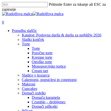
Skip
Pritisnite Enter za iskanje ali ESC za
to
zapiranje
main
Zapri
content
iskanje
išči
account
0
Menu
Ponudba slaščic
Katalog: Poslovna darila & darila za najbližje 2026
Sladki kotiček
Torte
Torte
Poročne torte
Kremne torte
Otroške torte
Monoporcijske tortice
Cream tart
Sladice v kozarcu
Cakepopsi, popsiclesi in conepopsi
Makroni
Cupcakes
Domači izdelki
Domača karamela
Crumble – drobljenec
Domači piškotki
Piškoti