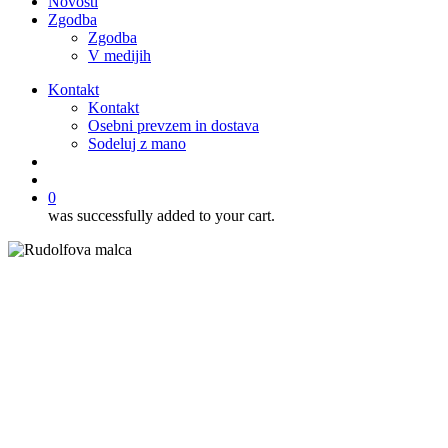
Novosti
Zgodba
Zgodba
V medijih
Kontakt
Kontakt
Osebni prevzem in dostava
Sodeluj z mano
išči
account
0
was successfully added to your cart.
Novosti
Slastne lučke za učiteljice in
vzgojiteljice, 2022