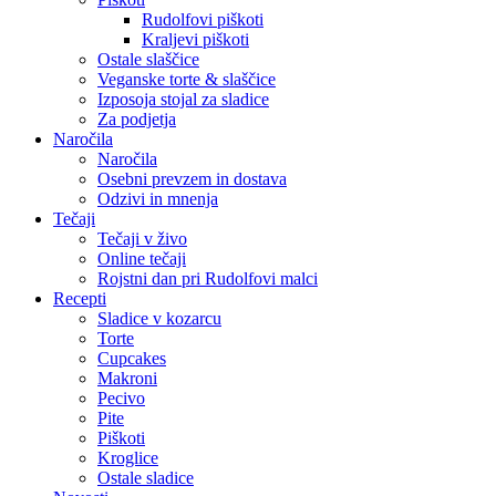
Rudolfovi piškoti
Kraljevi piškoti
Ostale slaščice
Veganske torte & slaščice
Izposoja stojal za sladice
Za podjetja
Naročila
Naročila
Osebni prevzem in dostava
Odzivi in mnenja
Tečaji
Tečaji v živo
Online tečaji
Rojstni dan pri Rudolfovi malci
Recepti
Sladice v kozarcu
Torte
Cupcakes
Makroni
Pecivo
Pite
Piškoti
Kroglice
Ostale sladice