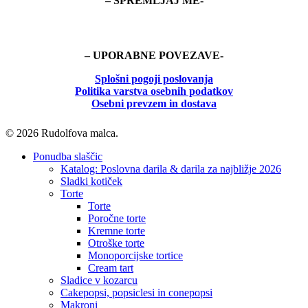
– SPREMLJAJ ME-
– UPORABNE POVEZAVE-
Splošni pogoji poslovanja
Politika
varstva osebnih podatkov
Osebni prevzem in dostava
© 2026 Rudolfova malca.
Close
Ponudba slaščic
Menu
Katalog: Poslovna darila & darila za najbližje 2026
Sladki kotiček
Torte
Torte
Poročne torte
Kremne torte
Otroške torte
Monoporcijske tortice
Cream tart
Sladice v kozarcu
Cakepopsi, popsiclesi in conepopsi
Makroni