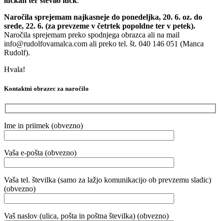
lučkah ter število lučk
.
Naročila sprejemam najkasneje do ponedeljka, 20. 6. oz. do
srede, 22. 6. (za prevzeme v četrtek popoldne ter v petek).
Naročila sprejemam preko spodnjega obrazca ali na mail
info@rudolfovamalca.com ali preko tel. št. 040 146 051 (Manca
Rudolf).
Hvala!
Kontaktni obrazec za naročilo
Ime in priimek (obvezno)
Vaša e-pošta (obvezno)
Vaša tel. številka (samo za lažjo komunikacijo ob prevzemu sladic)
(obvezno)
Vaš naslov (ulica, pošta in poštna številka) (obvezno)