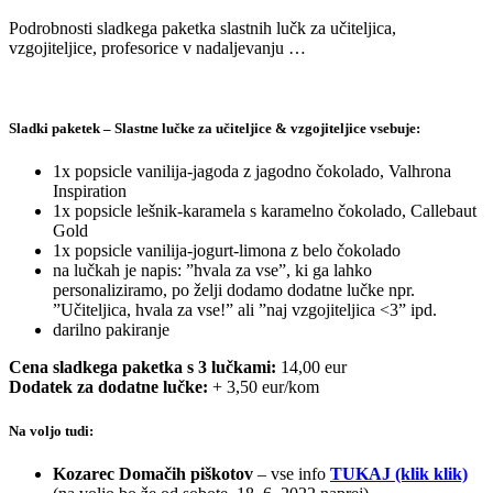
Podrobnosti sladkega paketka slastnih lučk za učiteljica,
vzgojiteljice, profesorice v nadaljevanju …
Sladki paketek – Slastne lučke za učiteljice & vzgojiteljice vsebuje:
1x popsicle vanilija-jagoda z jagodno čokolado, Valhrona
Inspiration
1x popsicle lešnik-karamela s karamelno čokolado, Callebaut
Gold
1x popsicle vanilija-jogurt-limona z belo čokolado
na lučkah je napis: ”hvala za vse”, ki ga lahko
personaliziramo, po želji dodamo dodatne lučke npr.
”Učiteljica, hvala za vse!” ali ”naj vzgojiteljica <3” ipd.
darilno pakiranje
Cena sladkega paketka s 3 lučkami:
14,00 eur
Dodatek za dodatne lučke:
+ 3,50 eur/kom
Na voljo tudi:
Kozarec Domačih piškotov
– vse info
TUKAJ (klik klik)