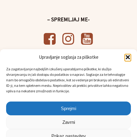
– SPREMLJAJ ME-
Upravljanje soglasja za piškotke
– UPORABNE POVEZAVE-
Za zagotavljanje najboljših izkušenj uporabljamo piškotke, ki služijo
Splošni pogoji poslovanja
shranjevanju in/ali dostopu do podatkov o napravi. Soglasje za te tehnologije
Politika
varstva osebnih podatkov
nam bo omogočilo obdelavo podatkov, kot so vedenje pri brskanju ali edinstveni
Osebni prevzem in dostava
ID-ji, na tem spletnem mestu. Neprivolitev ali preklic privolitve lahko negativno
vpliva na nekatere zmožnosti in funkcije.
Sprejmi
Zavrni
Prikaz nastavitev