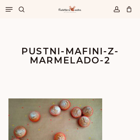
Skip
Menu
to
išči
account
main
content
PUSTNI-MAFINI-Z-
MARMELADO-2