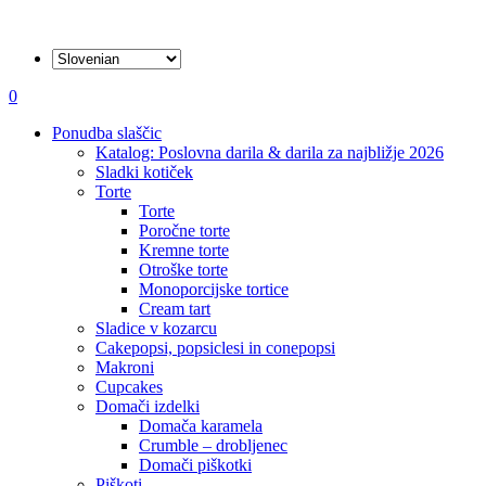
išči
account
0
Menu
Ponudba slaščic
Katalog: Poslovna darila & darila za najbližje 2026
Sladki kotiček
Torte
Torte
Poročne torte
Kremne torte
Otroške torte
Monoporcijske tortice
Cream tart
Sladice v kozarcu
Cakepopsi, popsiclesi in conepopsi
Makroni
Cupcakes
Domači izdelki
Domača karamela
Crumble – drobljenec
Domači piškotki
Piškoti