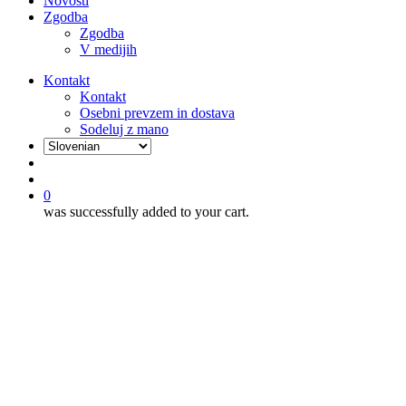
Novosti
Zgodba
Zgodba
V medijih
Kontakt
Kontakt
Osebni prevzem in dostava
Sodeluj z mano
išči
account
0
was successfully added to your cart.