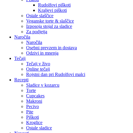
Rudolfovi piškoti
Kraljevi piškoti
Ostale slaščice
Veganske torte & slaščice
Izposoja stojal za sladice
Za podjetja
Naročila
Naročila
Osebni prevzem in dostava
Odzivi in mnenja
Tečaji
Tečaji v živo
Online tečaji
Rojstni dan pri Rudolfovi malci
Recepti
Sladice v kozarcu
Torte
Cupcakes
Makroni
Pecivo
Pite
Piškoti
Kroglice
Ostale sladice