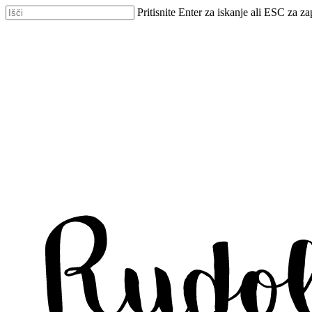
Skip
Pritisnite Enter za iskanje ali ESC za za
to
Zapri
main
iskanje
content