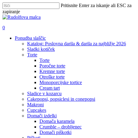
Skip
Pritisnite Enter za iskanje ali ESC za
to
zapiranje
main
Zapri
content
iskanje
išči
account
0
Menu
Ponudba slaščic
Katalog: Poslovna darila & darila za najbližje 2026
Sladki kotiček
Torte
Torte
Poročne torte
Kremne torte
Otroške torte
Monoporcijske tortice
Cream tart
Sladice v kozarcu
Cakepopsi, popsiclesi in conepopsi
Makroni
Cupcakes
Domači izdelki
Domača karamela
Crumble – drobljenec
Domači piškotki
Piškoti