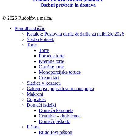
Osebni prevzem in dostava
© 2026 Rudolfova malca.
Close
Ponudba slaščic
Menu
Katalog: Poslovna darila & darila za najbližje 2026
Sladki kotiček
Torte
Torte
Poročne torte
Kremne torte
Otroške torte
Monoporcijske tortice
Cream tart
Sladice v kozarcu
Cakepopsi, popsiclesi in conepopsi
Makroni
Cupcakes
Domači izdelki
Domača karamela
Crumble – drobljenec
Domači piškotki
Piškoti
Rudolfovi piškoti