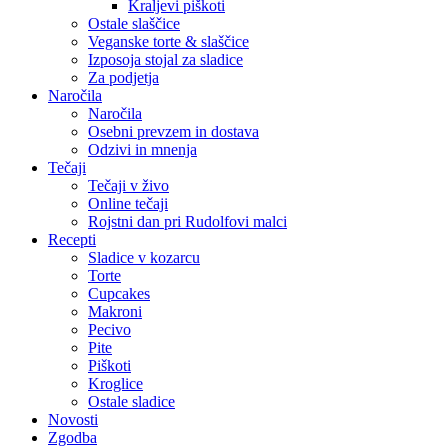
Kraljevi piškoti
Ostale slaščice
Veganske torte & slaščice
Izposoja stojal za sladice
Za podjetja
Naročila
Naročila
Osebni prevzem in dostava
Odzivi in mnenja
Tečaji
Tečaji v živo
Online tečaji
Rojstni dan pri Rudolfovi malci
Recepti
Sladice v kozarcu
Torte
Cupcakes
Makroni
Pecivo
Pite
Piškoti
Kroglice
Ostale sladice
Novosti
Zgodba