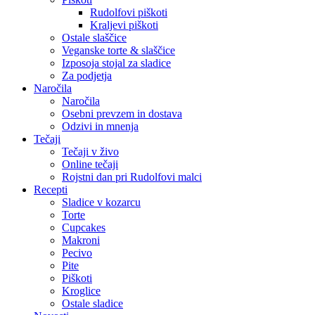
Rudolfovi piškoti
Kraljevi piškoti
Ostale slaščice
Veganske torte & slaščice
Izposoja stojal za sladice
Za podjetja
Naročila
Naročila
Osebni prevzem in dostava
Odzivi in mnenja
Tečaji
Tečaji v živo
Online tečaji
Rojstni dan pri Rudolfovi malci
Recepti
Sladice v kozarcu
Torte
Cupcakes
Makroni
Pecivo
Pite
Piškoti
Kroglice
Ostale sladice