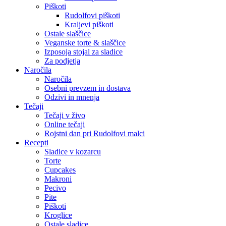
Piškoti
Rudolfovi piškoti
Kraljevi piškoti
Ostale slaščice
Veganske torte & slaščice
Izposoja stojal za sladice
Za podjetja
Naročila
Naročila
Osebni prevzem in dostava
Odzivi in mnenja
Tečaji
Tečaji v živo
Online tečaji
Rojstni dan pri Rudolfovi malci
Recepti
Sladice v kozarcu
Torte
Cupcakes
Makroni
Pecivo
Pite
Piškoti
Kroglice
Ostale sladice