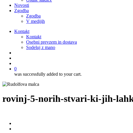
Novosti
Zgodba
Zgodba
V medijih
Kontakt
Kontakt
Osebni prevzem in dostava
Sodeluj z mano
išči
account
0
was successfully added to your cart.
rovinj-5-norih-stvari-ki-jih-la