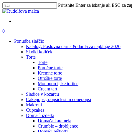
Skip
Pritisnite Enter za iskanje ali ESC za za
to
Zapri
main
iskanje
content
išči
account
0
Menu
Ponudba slaščic
Katalog: Poslovna darila & darila za najbližje 2026
Sladki kotiček
Torte
Torte
Poročne torte
Kremne torte
Otroške torte
Monoporcijske tortice
Cream tart
Sladice v kozarcu
Cakepopsi, popsiclesi in conepopsi
Makroni
Cupcakes
Domači izdelki
Domača karamela
Crumble – drobljenec
Domači piškotki