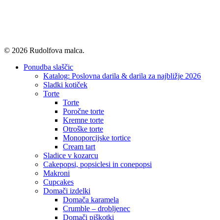
© 2026 Rudolfova malca.
Close
Ponudba slaščic
Menu
Katalog: Poslovna darila & darila za najbližje 2026
Sladki kotiček
Torte
Torte
Poročne torte
Kremne torte
Otroške torte
Monoporcijske tortice
Cream tart
Sladice v kozarcu
Cakepopsi, popsiclesi in conepopsi
Makroni
Cupcakes
Domači izdelki
Domača karamela
Crumble – drobljenec
Domači piškotki