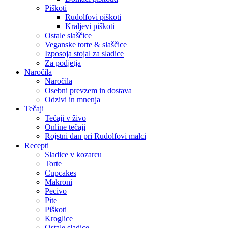
Piškoti
Rudolfovi piškoti
Kraljevi piškoti
Ostale slaščice
Veganske torte & slaščice
Izposoja stojal za sladice
Za podjetja
Naročila
Naročila
Osebni prevzem in dostava
Odzivi in mnenja
Tečaji
Tečaji v živo
Online tečaji
Rojstni dan pri Rudolfovi malci
Recepti
Sladice v kozarcu
Torte
Cupcakes
Makroni
Pecivo
Pite
Piškoti
Kroglice
Ostale sladice