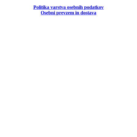
Politika
varstva osebnih podatkov
Osebni prevzem in dostava