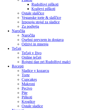
Rudolfovi piškoti
Kraljevi piškoti
Ostale slaščice
Veganske torte & slaščice
Izposoja stojal za sladice
Za podjetja
Naročila
Naročila
Osebni prevzem in dostava
Odzivi in mnenja
Tečaji
Tečaji v živo
Online tečaji
Rojstni dan pri Rudolfovi malci
Recepti
Sladice v kozarcu
Torte
Cupcakes
Makroni
Pecivo
Pite
Piškoti
Kroglice
Ostale sladice