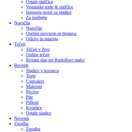
Ostale slaščice
Veganske torte & slaščice
Izposoja stojal za sladice
Za podjetja
Naročila
Naročila
Osebni prevzem in dostava
Odzivi in mnenja
Tečaji
Tečaji v živo
Online tečaji
Rojstni dan pri Rudolfovi malci
Recepti
Sladice v kozarcu
Torte
Cupcakes
Makroni
Pecivo
Pite
Piškoti
Kroglice
Ostale sladice
Novosti
Zgodba
Zgodba