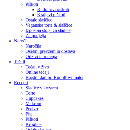
Piškoti
Rudolfovi piškoti
Kraljevi piškoti
Ostale slaščice
Veganske torte & slaščice
Izposoja stojal za sladice
Za podjetja
Naročila
Naročila
Osebni prevzem in dostava
Odzivi in mnenja
Tečaji
Tečaji v živo
Online tečaji
Rojstni dan pri Rudolfovi malci
Recepti
Sladice v kozarcu
Torte
Cupcakes
Makroni
Pecivo
Pite
Piškoti
Kroglice
Ostale sladice