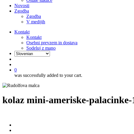
Ostale sladice
Novosti
Zgodba
Zgodba
V medijih
Kontakt
Kontakt
Osebni prevzem in dostava
Sodeluj z mano
išči
account
0
was successfully added to your cart.
kolaz mini-ameriske-palacinke-