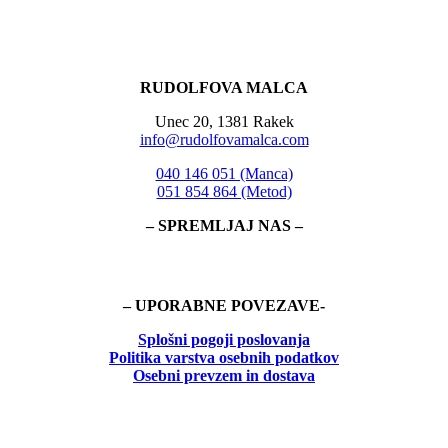
RUDOLFOVA MALCA
Unec 20, 1381 Rakek
info@rudolfovamalca.com
040 146 051 (Manca)
051 854 864 (Metod)
– SPREMLJAJ NAS –
– UPORABNE POVEZAVE-
Splošni pogoji poslovanja
Politika
varstva osebnih podatkov
Osebni prevzem in dostava