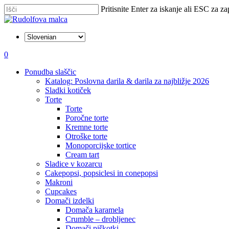
Skip
Pritisnite Enter za iskanje ali ESC za za
to
Zapri
main
iskanje
content
išči
account
0
Menu
Ponudba slaščic
Katalog: Poslovna darila & darila za najbližje 2026
Sladki kotiček
Torte
Torte
Poročne torte
Kremne torte
Otroške torte
Monoporcijske tortice
Cream tart
Sladice v kozarcu
Cakepopsi, popsiclesi in conepopsi
Makroni
Cupcakes
Domači izdelki
Domača karamela
Crumble – drobljenec
Domači piškotki