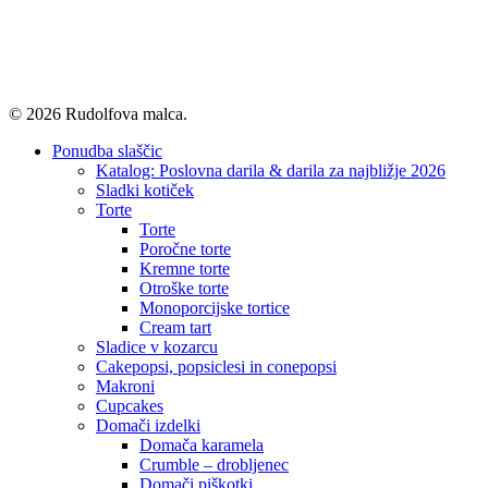
© 2026 Rudolfova malca.
Close
Ponudba slaščic
Menu
Katalog: Poslovna darila & darila za najbližje 2026
Sladki kotiček
Torte
Torte
Poročne torte
Kremne torte
Otroške torte
Monoporcijske tortice
Cream tart
Sladice v kozarcu
Cakepopsi, popsiclesi in conepopsi
Makroni
Cupcakes
Domači izdelki
Domača karamela
Crumble – drobljenec
Domači piškotki