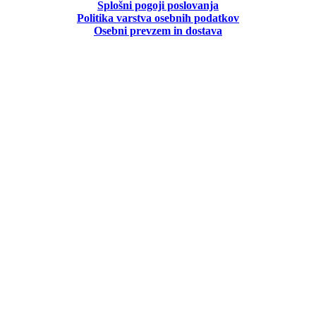
Splošni pogoji poslovanja
Politika
varstva osebnih podatkov
Osebni prevzem in dostava