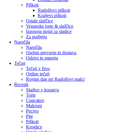
Piškoti
Rudolfovi piškoti
Kraljevi piškoti
Ostale slaščice
Veganske torte & slaščice
Izposoja stojal za sladice
Za podjetja
Naročila
Naročila
Osebni prevzem in dostava
Odzivi in mnenja
Tečaji
Tečaji v živo
Online tečaji
Rojstni dan pri Rudolfovi malci
Recepti
Sladice v kozarcu
Torte
Cupcakes
Makroni
Pecivo
Pite
Piškoti
Kroglice