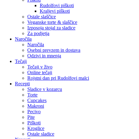
Rudolfovi piškoti
Kraljevi piškoti
Ostale slaščice
Veganske torte & slaščice
Izposoja stojal za sladice
Za podjetja
Naročila
Naročila
Osebni prevzem in dostava
Odzivi in mnenja
Tečaji
Tečaji v živo
Online tečaji
Rojstni dan pri Rudolfovi malci
Recepti
Sladice v kozarcu
Torte
Cupcakes
Makroni
Pecivo
Pite
Piškoti
Kroglice
Ostale sladice