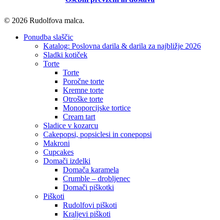
© 2026 Rudolfova malca.
Close
Ponudba slaščic
Menu
Katalog: Poslovna darila & darila za najbližje 2026
Sladki kotiček
Torte
Torte
Poročne torte
Kremne torte
Otroške torte
Monoporcijske tortice
Cream tart
Sladice v kozarcu
Cakepopsi, popsiclesi in conepopsi
Makroni
Cupcakes
Domači izdelki
Domača karamela
Crumble – drobljenec
Domači piškotki
Piškoti
Rudolfovi piškoti
Kraljevi piškoti