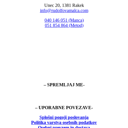
Unec 20, 1381 Rakek
info@rudolfovamalca.com
040 146 051 (Manca)
051 854 864 (Metod)
– SPREMLJAJ ME-
– UPORABNE POVEZAVE-
Splošni pogoji poslovanja
Politika
varstva osebnih podatkov
Osebni prevzem in dostava