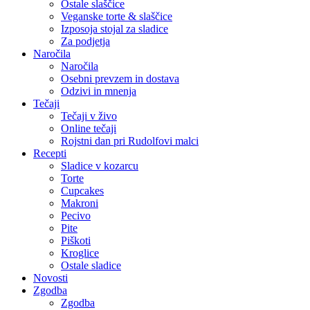
Ostale slaščice
Veganske torte & slaščice
Izposoja stojal za sladice
Za podjetja
Naročila
Naročila
Osebni prevzem in dostava
Odzivi in mnenja
Tečaji
Tečaji v živo
Online tečaji
Rojstni dan pri Rudolfovi malci
Recepti
Sladice v kozarcu
Torte
Cupcakes
Makroni
Pecivo
Pite
Piškoti
Kroglice
Ostale sladice
Novosti
Zgodba
Zgodba