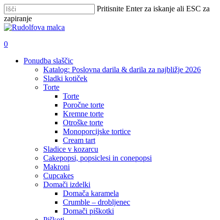
Skip
Pritisnite Enter za iskanje ali ESC za
to
zapiranje
main
Zapri
content
iskanje
išči
account
0
Menu
Ponudba slaščic
Katalog: Poslovna darila & darila za najbližje 2026
Sladki kotiček
Torte
Torte
Poročne torte
Kremne torte
Otroške torte
Monoporcijske tortice
Cream tart
Sladice v kozarcu
Cakepopsi, popsiclesi in conepopsi
Makroni
Cupcakes
Domači izdelki
Domača karamela
Crumble – drobljenec
Domači piškotki
Piškoti