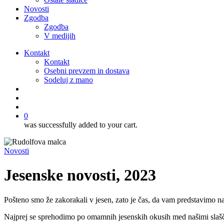
Novosti
Zgodba
Zgodba
V medijih
Kontakt
Kontakt
Osebni prevzem in dostava
Sodeluj z mano
išči
account
0
was successfully added to your cart.
Novosti
Jesenske novosti, 2023
Pošteno smo že zakorakali v jesen, zato je čas, da vam predstavimo naš
Najprej se sprehodimo po omamnih jesenskih okusih med našimi slašči