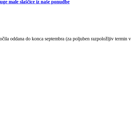
uge male slaščice iz naše ponudbe
očila oddana do konca septembra (za poljuben razpoložljiv termin v