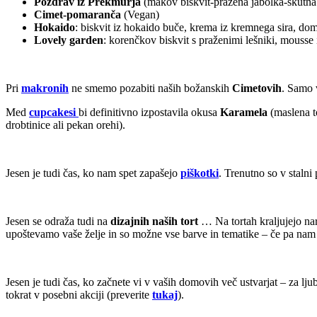
Pozdrav iz Prekmurja
(makov biskvit-pražena jabolka-skutna
Cimet-pomaranča
(Vegan)
Hokaido
: biskvit iz hokaido buče, krema iz kremnega sira, dom
Lovely garden
: korenčkov biskvit s praženimi lešniki, mouss
Pri
makronih
ne smemo pozabiti naših božanskih
Cimetovih
. Samo 
Med
cupcakesi
bi definitivno izpostavila okusa
Karamela
(maslena t
drobtinice ali pekan orehi).
Jesen je tudi čas, ko nam spet zapašejo
piškotki
. Trenutno so v stalni
Jesen se odraža tudi na
dizajnih naših tort
… Na tortah kraljujejo nar
upoštevamo vaše želje in so možne vse barve in tematike – če pa nam 
Jesen je tudi čas, ko začnete vi v vaših domovih več ustvarjat – za lju
tokrat v posebni akciji (preverite
tukaj
).