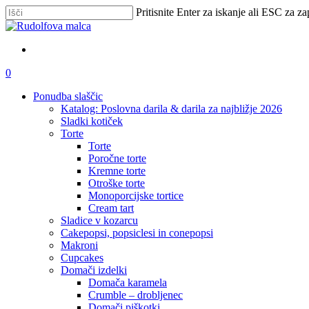
Skip
Pritisnite Enter za iskanje ali ESC za za
to
Zapri
main
iskanje
content
išči
account
0
Menu
Ponudba slaščic
Katalog: Poslovna darila & darila za najbližje 2026
Sladki kotiček
Torte
Torte
Poročne torte
Kremne torte
Otroške torte
Monoporcijske tortice
Cream tart
Sladice v kozarcu
Cakepopsi, popsiclesi in conepopsi
Makroni
Cupcakes
Domači izdelki
Domača karamela
Crumble – drobljenec
Domači piškotki