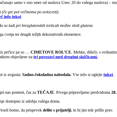
 računajo samo v eno smer od naslova Unec 20 do vašega naslova) – m
(če gre pot večinoma po avtocesti).
eč info tukaj
da so tudi pri brezglutenskih torticah možne sledi glutena
a cvetja ter drugih težjih dekorativnih elementov.
 iz pečice pa so …
CIMETOVE ROL’CE
. Mehke, dišeče, s svilnati
ratkem objavljene na
tej povezavi med drugimi slaščicami.
st iz avgusta:
Sadno-čokoladna nabodala
. Vse info si oglejte
tukaj
.
 pri nas pomeni, čas za
TEČAJE
. Prvega pripravljamo predvidoma
28.
nanje dostopno iz udobja vašega doma.
. Veseli bomo, da prispevek
delite s prijatelji
, ki bi jim tole prišlo prav.