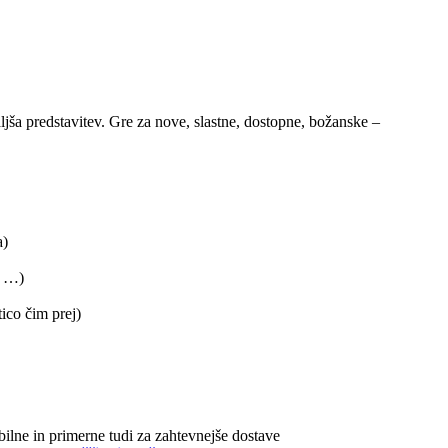
daljša predstavitev. Gre za nove, slastne, dostopne, božanske –
a)
a …)
ico čim prej)
tabilne in primerne tudi za zahtevnejše dostave