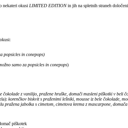
so nekateri okusi
LIMITED EDITION
in jih na spletnih straneh določen
 okusi:
a popsicles in conepops)
možno samo za popsicles in conepops
)
le čokolade z vanilijo, pražene hruške, domači masleni piškotki v beli č
ela):
korenčkov biskvit s praženimi lešniki, mousse iz bele čokolade, 
aslu pražena jabolka s cimetom, cimetova krema z mascarpone, domač
 domač piškotek