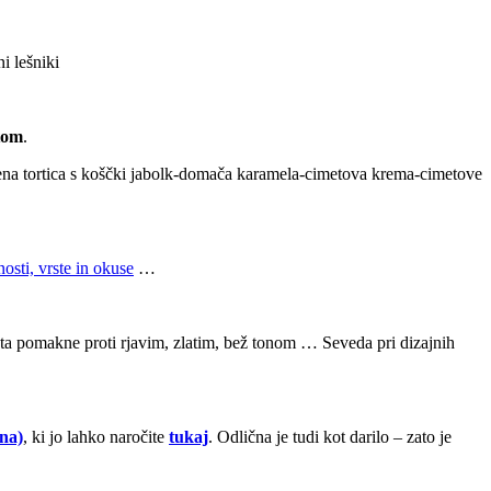
i lešniki
tom
.
na tortica s koščki jabolk-domača karamela-cimetova krema-cimetove
osti, vrste in okuse
…
leta pomakne proti rjavim, zlatim, bež tonom … Seveda pri dizajnih
ana)
, ki jo lahko naročite
tukaj
. Odlična je tudi kot darilo – zato je