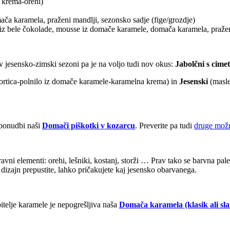
 krema-orehi)
ača karamela, praženi mandlji, sezonsko sadje (fige/grozdje)
e iz bele čokolade, mousse iz domače karamele, domača karamela, pražen
v jesensko-zimski sezoni pa je na voljo tudi nov okus:
Jabolčni s cime
ortica-polnilo iz domače karamele-karamelna krema) in
Jesenski
(masle
 ponudbi naši
Domači piškotki v kozarcu
. Preverite pa tudi
druge možn
avni elementi: orehi, lešniki, kostanj, storži … Prav tako se barvna pa
dizajn prepustite, lahko pričakujete kaj jesensko obarvanega.
bitelje karamele je nepogrešljiva naša
Domača karamela (klasik ali sl