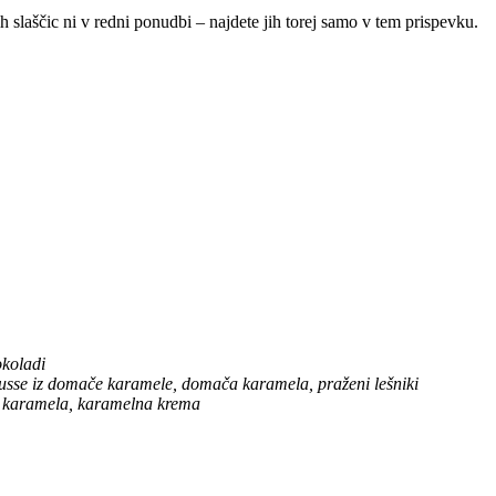
ih slaščic ni v redni ponudbi – najdete jih torej samo v tem prispevku.
okoladi
mousse iz domače karamele, domača karamela, praženi lešniki
a karamela, karamelna krema