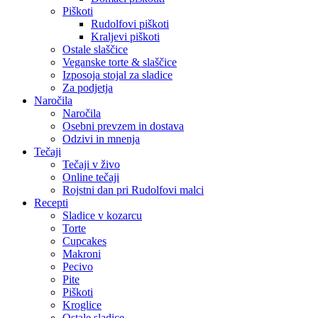
Piškoti
Rudolfovi piškoti
Kraljevi piškoti
Ostale slaščice
Veganske torte & slaščice
Izposoja stojal za sladice
Za podjetja
Naročila
Naročila
Osebni prevzem in dostava
Odzivi in mnenja
Tečaji
Tečaji v živo
Online tečaji
Rojstni dan pri Rudolfovi malci
Recepti
Sladice v kozarcu
Torte
Cupcakes
Makroni
Pecivo
Pite
Piškoti
Kroglice
Ostale sladice