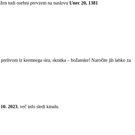
ožen tudi osebni prevzem na naslovu
Unec 20, 1381
m prelivom iz kremnega sira, skratka – božanske! Naročite jih lahko za
 10. 2023
, več info sledi kmalu.