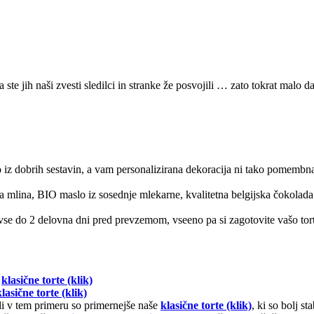
 ste jih naši zvesti sledilci in stranke že posvojili … zato tokrat malo 
o iz dobrih sestavin, a vam personalizirana dekoracija ni tako pomembn
ega mlina, BIO maslo iz sosednje mlekarne, kvalitetna belgijska čokolad
se do 2 delovna dni pred prevzemom, vseeno pa si zagotovite vašo tort
e
klasične torte (klik)
klasične torte (klik)
udi v tem primeru so primernejše naše
klasične torte (klik)
, ki so bolj s