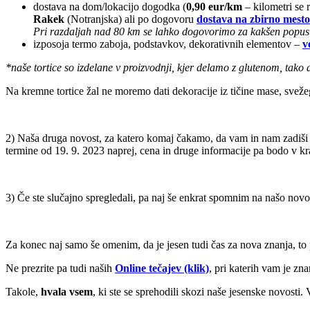
dostava na dom/lokacijo dogodka (
0,90 eur/km
– kilometri se
Rakek
(Notranjska) ali po dogovoru
dostava na zbirno mesto
Pri razdaljah nad 80 km se lahko dogovorimo za kakšen popust 
izposoja termo zaboja, podstavkov, dekorativnih elementov –
v
*naše tortice so izdelane v proizvodnji, kjer delamo z glutenom, tako 
Na kremne tortice žal ne moremo dati dekoracije iz tičine mase, svežeg
2) Naša druga novost, za katero komaj čakamo, da vam in nam zadiši
termine od 19. 9. 2023 naprej, cena in druge informacije pa bodo v k
3) Če ste slučajno spregledali, pa naj še enkrat spomnim na našo novo
Za konec naj samo še omenim, da je jesen tudi čas za nova znanja, to
Ne prezrite pa tudi naših
Online tečajev (klik)
, pri katerih vam je z
Takole,
hvala vsem
, ki ste se sprehodili skozi naše jesenske novosti