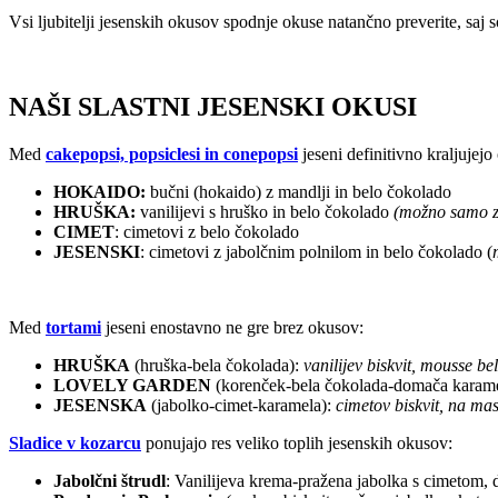
Vsi ljubitelji jesenskih okusov spodnje okuse natančno preverite, saj 
NAŠI SLASTNI JESENSKI OKUSI
Med
cakepopsi, popsiclesi in conepopsi
jeseni definitivno kraljujejo
HOKAIDO:
bučni (hokaido) z mandlji in belo čokolado
HRUŠKA:
vanilijevi s hruško in belo čokolado
(možno samo z
CIMET
: cimetovi z belo čokolado
JESENSKI
: cimetovi z jabolčnim polnilom in belo čokolado (
Med
tortami
jeseni enostavno ne gre brez okusov:
HRUŠKA
(hruška-bela čokolada):
vanilijev biskvit, mousse be
LOVELY GARDEN
(korenček-bela čokolada-domača karam
JESENSKA
(jabolko-cimet-karamela):
cimetov biskvit, na m
Sladice v kozarcu
ponujajo res veliko toplih jesenskih okusov:
Jabolčni štrudl
: Vanilijeva krema-pražena jabolka s cimetom,