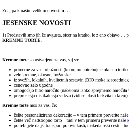
Zdaj pa k našim velikim novostim …
JESENSKE NOVOSTI
1) Predstavili smo jih že avgusta, sicer na kratko, le z eno objavo … pa
KREMNE TORTE
.
Kremne torte
so ustvarjene za vas, saj so:
primerne za vse priložnosti (ko nujno potrebujete okusno tortic
zelo kremne, okusne, božanske …
iz svežih, lokalnih, kvalitetnih sestavin (BIO moka iz sosednj
cenovno zelo ugodne
omogočajo hitro naročilo (načeloma lahko sprejmemo naročila v
preprostega rustikalnega videza (vidi se plasti biskvita in krem)
Kremne torte
niso za vas, če:
želite personalizirano dekoracijo – v tem primeru preverite naš
želite več-nadstropno torto – tudi v tem primeru preverite naše
potrebujete daljši transport po ovinkasti, makedamski cesti – t