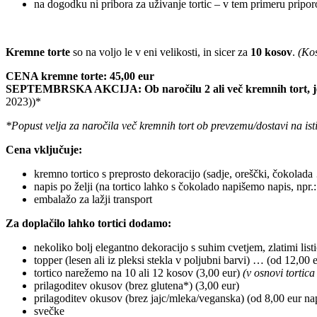
na dogodku ni pribora za uživanje tortic – v tem primeru prip
Kremne torte
so na voljo le v eni velikosti, in sicer za
10 kosov
.
(Kos
CENA kremne torte: 45,00 eur
SEPTEMBRSKA AKCIJA: Ob naročilu 2 ali več kremnih tort, je ce
2023))*
*Popust velja za naročila več kremnih tort ob prevzemu/dostavi na ist
Cena vključuje:
kremno tortico s preprosto dekoracijo (sadje, oreščki, čokolada
napis po želji (na tortico lahko s čokolado napišemo napis, npr.:
embalažo za lažji transport
Za doplačilo lahko tortici dodamo:
nekoliko bolj elegantno dekoracijo s suhim cvetjem, zlatimi list
topper (lesen ali iz pleksi stekla v poljubni barvi) … (od 12,00 
tortico narežemo na 10 ali 12 kosov (3,00 eur)
(v osnovi tortic
prilagoditev okusov (brez glutena*) (3,00 eur)
prilagoditev okusov (brez jajc/mleka/veganska) (od 8,00 eur na
svečke