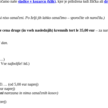
oročamo naše
sladice v kozarcu (klik)
, kjer je priložena tudi žlička ali
dr
i niso označeni. Po želji jih lahko označimo – sporočite ob naročilu.)
na druge (in vseh naslednjih) kremnih tort le 35,00 eur
– za nar
i dan.
 …)
 Vse najboljše! itd.)
iči … (od 5,00 eur naprej)
eur naprej)
a
ni
narezana in nima označenih kosov)
prej)