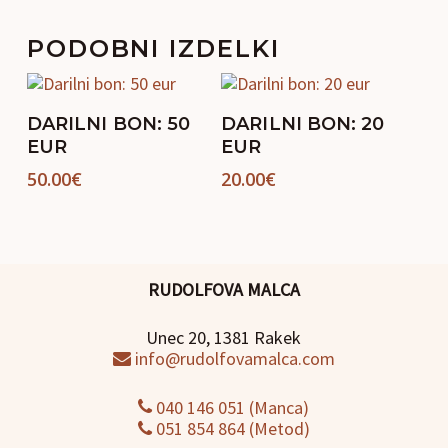
PODOBNI IZDELKI
Dodaj V Košarico
Dodaj V Košarico
DARILNI BON: 50
DARILNI BON: 20
EUR
EUR
50.00
€
20.00
€
RUDOLFOVA MALCA
Unec 20, 1381 Rakek
info@rudolfovamalca.com
040 146 051 (Manca)
051 854 864 (Metod)