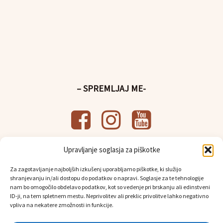
– SPREMLJAJ ME-
Upravljanje soglasja za piškotke
– UPORABNE POVEZAVE-
Za zagotavljanje najboljših izkušenj uporabljamo piškotke, ki služijo
Splošni pogoji poslovanja
shranjevanju in/ali dostopu do podatkov o napravi. Soglasje za te tehnologije
Politika
varstva osebnih podatkov
nam bo omogočilo obdelavo podatkov, kot so vedenje pri brskanju ali edinstveni
Osebni prevzem in dostava
ID-ji, na tem spletnem mestu. Neprivolitev ali preklic privolitve lahko negativno
vpliva na nekatere zmožnosti in funkcije.