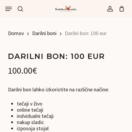
Skip
Menu
to
išči
account
main
content
Domov
Darilni boni
Darilni bon: 100 eur
DARILNI BON: 100 EUR
100.00
€
Darilni bon lahko izkoristite na različne načine:
tečaji v živo
online tečaji
indvidualni tečaji
nakup sladic
izposoja stojal