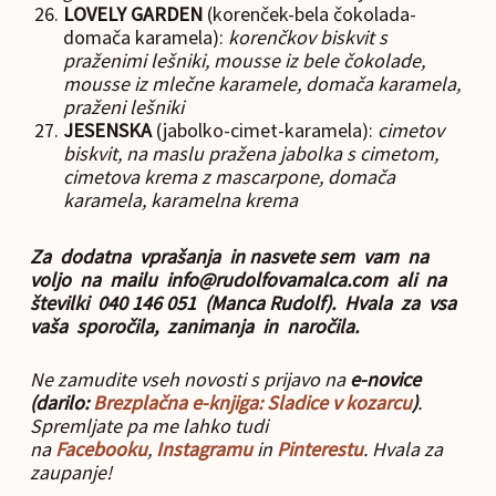
LOVELY GARDEN
(korenček-bela čokolada-
domača karamela):
korenčkov biskvit s
praženimi lešniki, mousse iz bele čokolade,
mousse iz mlečne karamele, domača karamela,
praženi lešniki
JESENSKA
(jabolko-cimet-karamela):
cimetov
biskvit, na maslu pražena jabolka s cimetom,
cimetova krema z mascarpone, domača
karamela, karamelna krema
Za dodatna vprašanja in nasvete sem vam na
voljo na mailu info@rudolfovamalca.com ali na
številki 040 146 051 (Manca Rudolf). Hvala za vsa
vaša sporočila, zanimanja in naročila.
Ne zamudite vseh novosti s prijavo na
e-novice
(darilo:
Brezplačna e-knjiga: Sladice v kozarcu
)
.
Spremljate pa me lahko tudi
na
Facebooku
,
Instagramu
in
Pinterestu
. Hvala za
zaupanje!