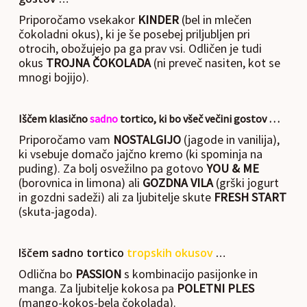
Priporočamo vsekakor
KINDER
(bel in mlečen
čokoladni okus), ki je še posebej priljubljen pri
otrocih, obožujejo pa ga prav vsi. Odličen je tudi
okus
TROJNA ČOKOLADA
(ni preveč nasiten, kot se
mnogi bojijo).
Iščem klasično
sadno
tortico, ki bo všeč večini gostov …
Priporočamo vam
NOSTALGIJO
(jagode in vanilija),
ki vsebuje domačo jajčno kremo (ki spominja na
puding). Za bolj osvežilno pa gotovo
YOU & ME
(borovnica in limona) ali
GOZDNA VILA
(grški jogurt
in gozdni sadeži) ali za ljubitelje skute
FRESH START
(skuta-jagoda).
Iščem sadno tortico
tropskih okusov
…
Odlična bo
PASSION
s kombinacijo pasijonke in
manga. Za ljubitelje kokosa pa
POLETNI PLES
(mango-kokos-bela čokolada).