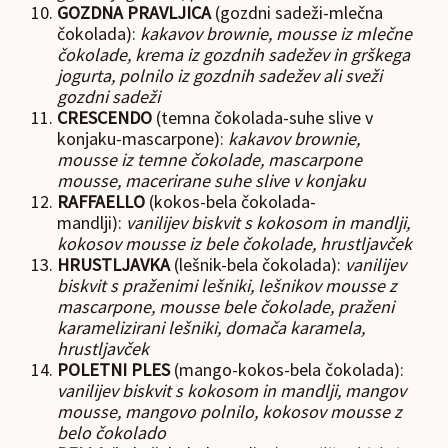
GOZDNA PRAVLJICA
(gozdni sadeži-mlečna
čokolada):
kakavov brownie, mousse iz mlečne
čokolade, krema iz gozdnih sadežev in grškega
jogurta, polnilo iz gozdnih sadežev ali sveži
gozdni sadeži
CRESCENDO
(temna čokolada-suhe slive v
konjaku-mascarpone):
kakavov brownie,
mousse iz temne čokolade, mascarpone
mousse, macerirane suhe slive v konjaku
RAFFAELLO
(kokos-bela čokolada-
mandlji):
vanilijev biskvit s kokosom in mandlji,
kokosov mousse iz bele čokolade, hrustljavček
HRUSTLJAVKA
(lešnik-bela čokolada):
vanilijev
biskvit s praženimi lešniki, lešnikov mousse z
mascarpone, mousse bele čokolade, praženi
karamelizirani lešniki, domača karamela,
hrustljavček
POLETNI PLES
(mango-kokos-bela čokolada):
vanilijev biskvit s kokosom in mandlji, mangov
mousse, mangovo polnilo, kokosov mousse z
belo čokolado