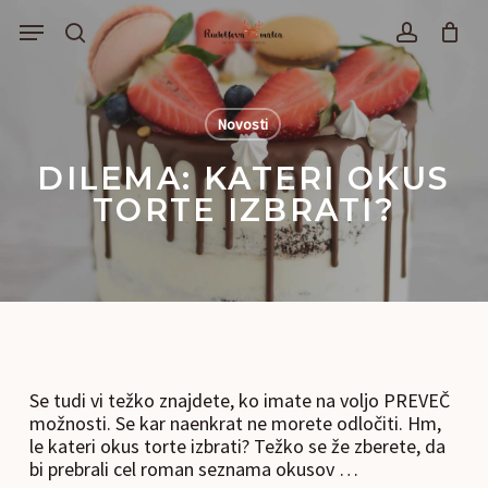
Skip
Menu
to
išči
account
main
content
Novosti
DILEMA: KATERI OKUS
TORTE IZBRATI?
Se tudi vi težko znajdete, ko imate na voljo PREVEČ
možnosti. Se kar naenkrat ne morete odločiti. Hm,
le kateri okus torte izbrati? Težko se že zberete, da
bi prebrali cel roman seznama okusov …