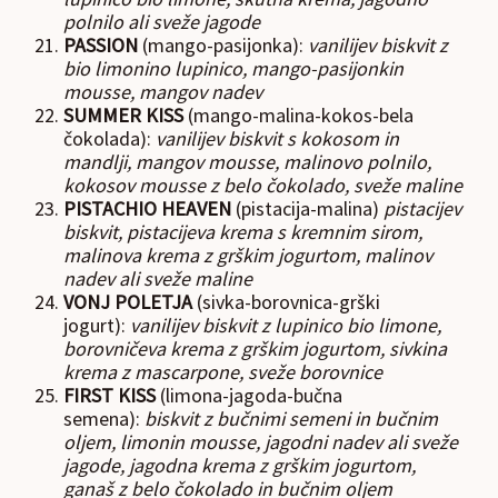
polnilo ali sveže jagode
PASSION
(mango-pasijonka):
vanilijev biskvit z
bio limonino lupinico, mango-pasijonkin
mousse, mangov nadev
SUMMER KISS
(mango-malina-kokos-bela
čokolada):
vanilijev biskvit s kokosom in
mandlji, mangov mousse, malinovo polnilo,
kokosov mousse z belo čokolado, sveže maline
PISTACHIO HEAVEN
(pistacija-malina)
pistacijev
biskvit, pistacijeva krema s kremnim sirom,
malinova krema z grškim jogurtom, malinov
nadev ali sveže maline
VONJ POLETJA
(sivka-borovnica-grški
jogurt):
vanilijev biskvit z lupinico bio limone,
borovničeva krema z grškim jogurtom, sivkina
krema z mascarpone, sveže borovnice
FIRST KISS
(limona-jagoda-bučna
semena):
biskvit z bučnimi semeni in bučnim
oljem, limonin mousse, jagodni nadev ali sveže
jagode, jagodna krema z grškim jogurtom,
ganaš z belo čokolado in bučnim oljem