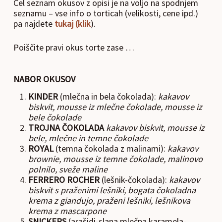
Cel seznam okusov z opisi je na voljo na spodnjem
seznamu – vse info o torticah (velikosti, cene ipd.)
pa najdete
tukaj (klik
).
Poiščite pravi okus torte zase …
NABOR OKUSOV
KINDER
(mlečna in bela čokolada):
kakavov
biskvit, mousse iz mlečne čokolade, mousse iz
bele čokolade
TROJNA ČOKOLADA
kakavov biskvit, mousse iz
bele, mlečne in temne čokolade
ROYAL
(temna čokolada z malinami):
kakavov
brownie, mousse iz temne čokolade, malinovo
polnilo, sveže maline
FERRERO ROCHER
(lešnik-čokolada):
kakavov
biskvit s praženimi lešniki, bogata čokoladna
krema z giandujo, praženi lešniki, lešnikova
krema z mascarpone
SNICKERS
(arašidi-slana mlečna karamela-