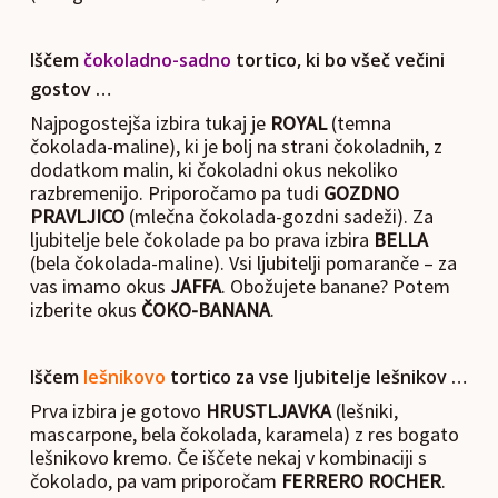
Iščem
čokoladno-sadno
tortico, ki bo všeč večini
gostov …
Najpogostejša izbira tukaj je
ROYAL
(temna
čokolada-maline), ki je bolj na strani čokoladnih, z
dodatkom malin, ki čokoladni okus nekoliko
razbremenijo. Priporočamo pa tudi
GOZDNO
PRAVLJICO
(mlečna čokolada-gozdni sadeži). Za
ljubitelje bele čokolade pa bo prava izbira
BELLA
(bela čokolada-maline). Vsi ljubitelji pomaranče – za
vas imamo okus
JAFFA
. Obožujete banane? Potem
izberite okus
ČOKO-BANANA
.
Iščem
lešnikovo
tortico za vse ljubitelje lešnikov …
Prva izbira je gotovo
HRUSTLJAVKA
(lešniki,
mascarpone, bela čokolada, karamela) z res bogato
lešnikovo kremo. Če iščete nekaj v kombinaciji s
čokolado, pa vam priporočam
FERRERO ROCHER
.