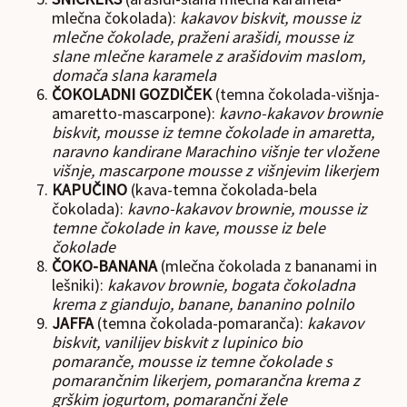
mlečna čokolada):
kakavov biskvit, mousse iz
mlečne čokolade, praženi arašidi, mousse iz
slane mlečne karamele z arašidovim maslom,
domača slana karamela
ČOKOLADNI GOZDIČEK
(temna čokolada-višnja-
amaretto-mascarpone):
kavno-kakavov brownie
biskvit, mousse iz temne čokolade in amaretta,
naravno kandirane Marachino višnje ter vložene
višnje, mascarpone mousse z višnjevim likerjem
KAPUČINO
(kava-temna čokolada-bela
čokolada):
kavno-kakavov brownie, mousse iz
temne čokolade in kave, mousse iz bele
čokolade
ČOKO-BANANA
(mlečna čokolada z bananami in
lešniki):
kakavov brownie, bogata čokoladna
krema z giandujo, banane, bananino polnilo
JAFFA
(temna čokolada-pomaranča):
kakavov
biskvit, vanilijev biskvit z lupinico bio
pomaranče, mousse iz temne čokolade s
pomarančnim likerjem, pomarančna krema z
grškim jogurtom, pomarančni žele