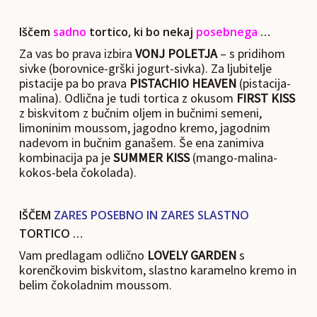
Iščem
sadno
tortico, ki bo nekaj
posebnega
…
Za vas bo prava izbira
VONJ POLETJA
– s pridihom
sivke (borovnice-grški jogurt-sivka). Za ljubitelje
pistacije pa bo prava
PISTACHIO HEAVEN
(pistacija-
malina). Odlična je tudi tortica z okusom
FIRST KISS
z biskvitom z bučnim oljem in bučnimi semeni,
limoninim moussom, jagodno kremo, jagodnim
nadevom in bučnim ganašem. Še ena zanimiva
kombinacija pa je
SUMMER KISS
(mango-malina-
kokos-bela čokolada).
IŠČEM
ZARES POSEBNO IN ZARES SLASTNO
TORTICO …
Vam predlagam odlično
LOVELY GARDEN
s
korenčkovim biskvitom, slastno karamelno kremo in
belim čokoladnim moussom.