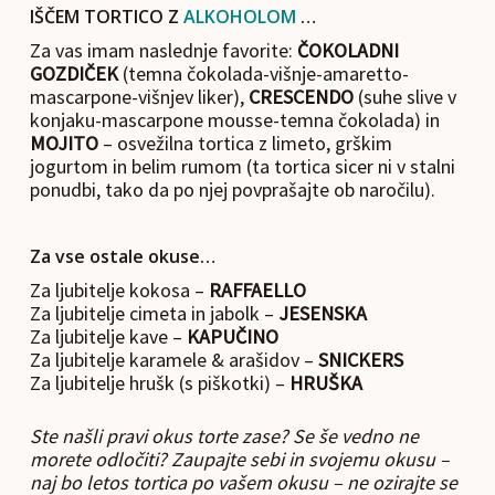
IŠČEM TORTICO Z
ALKOHOLOM
…
Za vas imam naslednje favorite:
ČOKOLADNI
GOZDIČEK
(temna čokolada-višnje-amaretto-
mascarpone-višnjev liker),
CRESCENDO
(suhe slive v
konjaku-mascarpone mousse-temna čokolada) in
MOJITO
– osvežilna tortica z limeto, grškim
jogurtom in belim rumom (ta tortica sicer ni v stalni
ponudbi, tako da po njej povprašajte ob naročilu).
Za vse ostale okuse…
Za ljubitelje kokosa –
RAFFAELLO
Za ljubitelje cimeta in jabolk –
JESENSKA
Za ljubitelje kave –
KAPUČINO
Za ljubitelje karamele & arašidov –
SNICKERS
Za ljubitelje hrušk (s piškotki) –
HRUŠKA
Ste našli pravi okus torte zase? Se še vedno ne
morete odločiti? Zaupajte sebi in svojemu okusu –
naj bo letos tortica po vašem okusu – ne ozirajte se