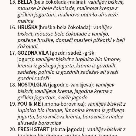
BELLA
(bela čokolada-malina):
vanilijev biskvit,
mousse iz bele čokolade, m
alinova krema z
grškim jogurtom, malinovo polnilo ali sveže
maline
HRUŠKA
(hruška-bela čokolada):
vanilijev
biskvit, mousse bele čokolade z vanilijo,
pražene hruške, domači masleni piškotki v beli
čokoladi
GOZDNA VILA
(gozdni sadeži-grški
jogurt):
vanilijev biskvit z lupinico bio limone,
krema iz grškega jogurta, krema iz gozdnih
sadežev, polnilo iz gozdnih sadežev ali sveži
gozdni sadeži
NOSTALGIJA
(jagodno-vanilijeva):
vanilijev
biskvit, vanilijeva krema, jagodna krema z
grškim jogurtom, sveže jagode
YOU & ME
(limona-borovnica):
vanilijev biskvit z
lupinico bio limone, limonina krema iz grškega
jogurta, borovničeva krema, borovničev nadev
ali sveže borovnice
FRESH START
(skuta-jagoda):
vanilijev biskvit z
lupinico bio limone, skutna krema, jagodno