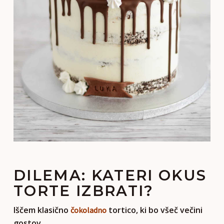
DILEMA: KATERI OKUS
TORTE IZBRATI?
Iščem klasično
tortico, ki bo všeč večini
čokoladno
gostov …