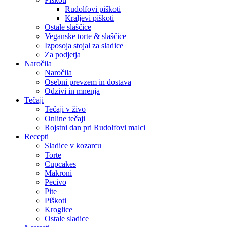
Rudolfovi piškoti
Kraljevi piškoti
Ostale slaščice
Veganske torte & slaščice
Izposoja stojal za sladice
Za podjetja
Naročila
Naročila
Osebni prevzem in dostava
Odzivi in mnenja
Tečaji
Tečaji v živo
Online tečaji
Rojstni dan pri Rudolfovi malci
Recepti
Sladice v kozarcu
Torte
Cupcakes
Makroni
Pecivo
Pite
Piškoti
Kroglice
Ostale sladice