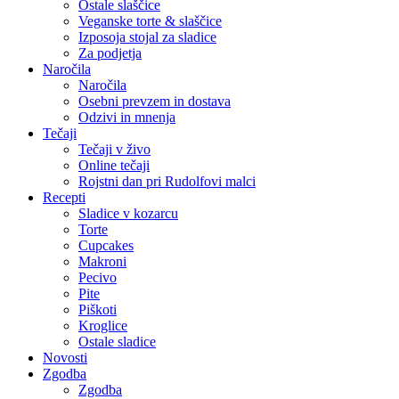
Ostale slaščice
Veganske torte & slaščice
Izposoja stojal za sladice
Za podjetja
Naročila
Naročila
Osebni prevzem in dostava
Odzivi in mnenja
Tečaji
Tečaji v živo
Online tečaji
Rojstni dan pri Rudolfovi malci
Recepti
Sladice v kozarcu
Torte
Cupcakes
Makroni
Pecivo
Pite
Piškoti
Kroglice
Ostale sladice
Novosti
Zgodba
Zgodba