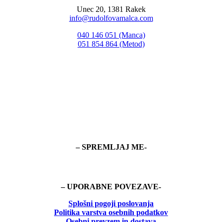
Unec 20, 1381 Rakek
info@rudolfovamalca.com
040 146 051 (Manca)
051 854 864 (Metod)
– SPREMLJAJ ME-
– UPORABNE POVEZAVE-
Splošni pogoji poslovanja
Politika
varstva osebnih podatkov
Osebni prevzem in dostava