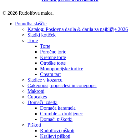
© 2026 Rudolfova malca.
Close
Ponudba slaščic
Menu
Katalog: Poslovna darila & darila za najbližje 2026
Sladki kotiček
Torte
Torte
Poročne torte
Kremne torte
Otroške torte
Monoporcijske tortice
Cream tart
Sladice v kozarcu
Cakepopsi, popsiclesi in conepopsi
Makroni
Cupcakes
Domači izdelki
Domača karamela
Crumble – drobljenec
Domači piškotki
Piškoti
Rudolfovi piškoti
Kraljevi piškoti