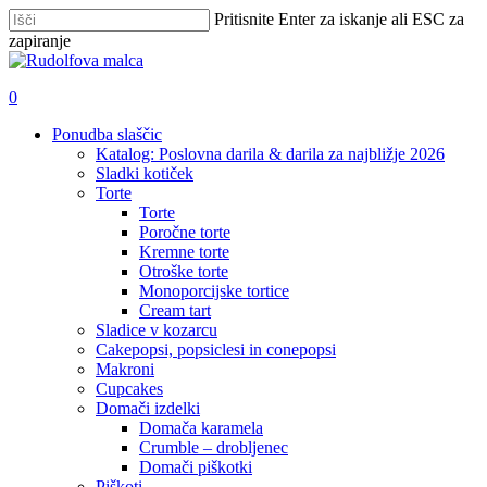
Skip
Pritisnite Enter za iskanje ali ESC za
to
zapiranje
main
Zapri
content
iskanje
išči
account
0
Menu
Ponudba slaščic
Katalog: Poslovna darila & darila za najbližje 2026
Sladki kotiček
Torte
Torte
Poročne torte
Kremne torte
Otroške torte
Monoporcijske tortice
Cream tart
Sladice v kozarcu
Cakepopsi, popsiclesi in conepopsi
Makroni
Cupcakes
Domači izdelki
Domača karamela
Crumble – drobljenec
Domači piškotki
Piškoti