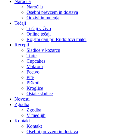
Naročila
Naročila
Osebni prevzem in dostava
Odzivi in mnenja
Tečaji
Tečaji v živo
Online tečaji
Rojstni dan pri Rudolfovi malci
Recepti
Sladice v kozarcu
Torte
Cupcakes
Makroni
Pecivo
Pite
Piškoti
Kroglice
Ostale sladice
Novosti
Zgodba
Zgodba
V medijih
Kontakt
Kontakt
Osebni prevzem in dostava