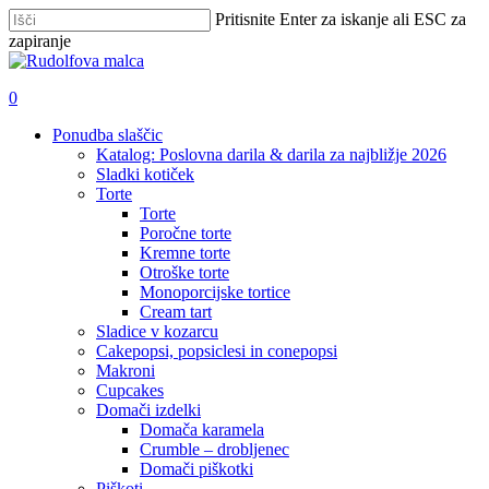
Skip
Pritisnite Enter za iskanje ali ESC za
to
zapiranje
main
Zapri
content
iskanje
išči
account
0
Menu
Ponudba slaščic
Katalog: Poslovna darila & darila za najbližje 2026
Sladki kotiček
Torte
Torte
Poročne torte
Kremne torte
Otroške torte
Monoporcijske tortice
Cream tart
Sladice v kozarcu
Cakepopsi, popsiclesi in conepopsi
Makroni
Cupcakes
Domači izdelki
Domača karamela
Crumble – drobljenec
Domači piškotki
Piškoti