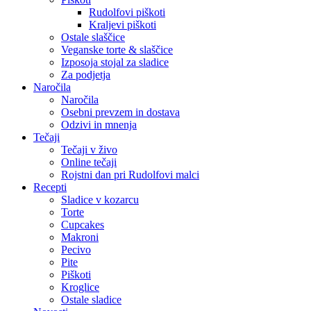
Rudolfovi piškoti
Kraljevi piškoti
Ostale slaščice
Veganske torte & slaščice
Izposoja stojal za sladice
Za podjetja
Naročila
Naročila
Osebni prevzem in dostava
Odzivi in mnenja
Tečaji
Tečaji v živo
Online tečaji
Rojstni dan pri Rudolfovi malci
Recepti
Sladice v kozarcu
Torte
Cupcakes
Makroni
Pecivo
Pite
Piškoti
Kroglice
Ostale sladice