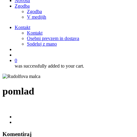
Novosti
Zgodba
Zgodba
V medijih
Kontakt
Kontakt
Osebni prevzem in dostava
Sodeluj z mano
išči
account
0
was successfully added to your cart.
pomlad
Komentiraj