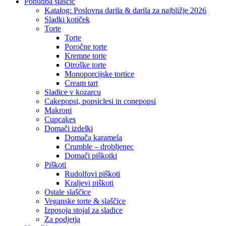
Close
Ponudba slaščic
Menu
Katalog: Poslovna darila & darila za najbližje 2026
Sladki kotiček
Torte
Torte
Poročne torte
Kremne torte
Otroške torte
Monoporcijske tortice
Cream tart
Sladice v kozarcu
Cakepopsi, popsiclesi in conepopsi
Makroni
Cupcakes
Domači izdelki
Domača karamela
Crumble – drobljenec
Domači piškotki
Piškoti
Rudolfovi piškoti
Kraljevi piškoti
Ostale slaščice
Veganske torte & slaščice
Izposoja stojal za sladice
Za podjetja