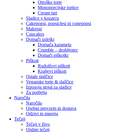
Otroške torte
Monoporcijske tortice
Cream tart
Sladice v kozarcu
Cakepopsi, popsiclesi in conepopsi
Makroni
Cupcakes
Domači izdelki
Domača karamela
Crumble – drobljenec
Domači piškotki
Piškoti
Rudolfovi piškoti
Kraljevi piškoti
Ostale slaščice
Veganske torte & slaščice
Izposoja stojal za sladice
Za podjetja
Naročila
Naročila
Osebni prevzem in dostava
Odzivi in mnenja
Tečaji
Tečaji v živo
Online tečaji