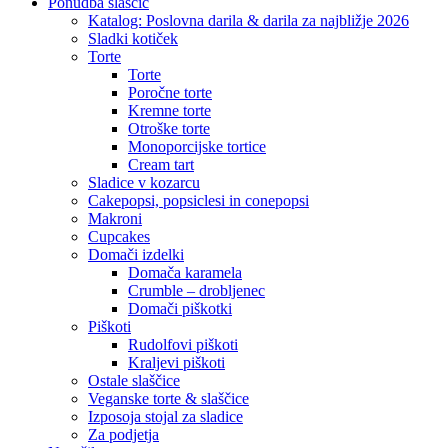
Close
Ponudba slaščic
Menu
Katalog: Poslovna darila & darila za najbližje 2026
Sladki kotiček
Torte
Torte
Poročne torte
Kremne torte
Otroške torte
Monoporcijske tortice
Cream tart
Sladice v kozarcu
Cakepopsi, popsiclesi in conepopsi
Makroni
Cupcakes
Domači izdelki
Domača karamela
Crumble – drobljenec
Domači piškotki
Piškoti
Rudolfovi piškoti
Kraljevi piškoti
Ostale slaščice
Veganske torte & slaščice
Izposoja stojal za sladice
Za podjetja