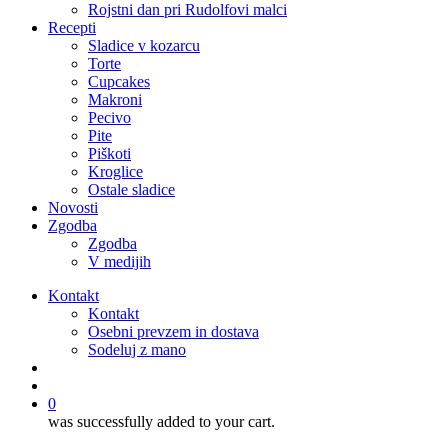
Rojstni dan pri Rudolfovi malci
Recepti
Sladice v kozarcu
Torte
Cupcakes
Makroni
Pecivo
Pite
Piškoti
Kroglice
Ostale sladice
Novosti
Zgodba
Zgodba
V medijih
Kontakt
Kontakt
Osebni prevzem in dostava
Sodeluj z mano
išči
account
0
was successfully added to your cart.