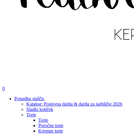
išči
account
0
Menu
Ponudba slaščic
Katalog: Poslovna darila & darila za najbližje 2026
Sladki kotiček
Torte
Torte
Poročne torte
Kremne torte