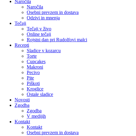
Naročila
Naročila
Osebni prevzem in dostava
Odzivi in mnenja
Tečaji
Tečaji v živo
Online tečaji
Rojstni dan pri Rudolfovi malci
Recepti
Sladice v kozarcu
Torte
Cupcakes
Makroni
Pecivo
Pite
Piškoti
Kroglice
Ostale sladice
Novosti
Zgodba
Zgodba
V medijih
Kontakt
Kontakt
Osebni prevzem in dostava