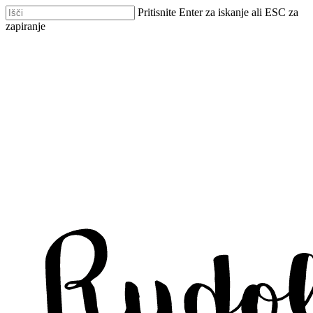
Skip
Pritisnite Enter za iskanje ali ESC za
to
zapiranje
main
Zapri
content
iskanje