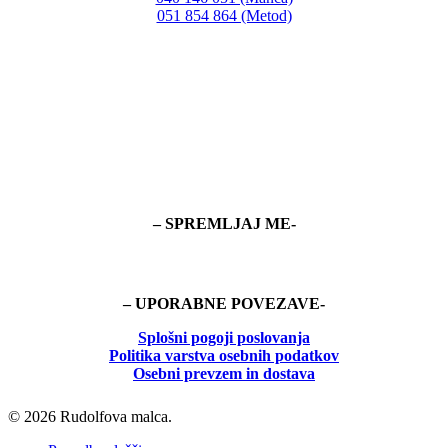
051 854 864 (Metod)
– SPREMLJAJ ME-
– UPORABNE POVEZAVE-
Splošni pogoji poslovanja
Politika
varstva osebnih podatkov
Osebni prevzem in dostava
© 2026 Rudolfova malca.