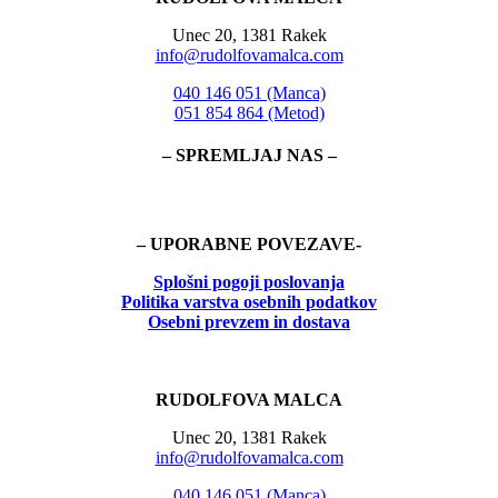
Unec 20, 1381 Rakek
info@rudolfovamalca.com
040 146 051 (Manca)
051 854 864 (Metod)
– SPREMLJAJ NAS –
– UPORABNE POVEZAVE-
Splošni pogoji poslovanja
Politika
varstva osebnih podatkov
Osebni prevzem in dostava
RUDOLFOVA MALCA
Unec 20, 1381 Rakek
info@rudolfovamalca.com
040 146 051 (Manca)