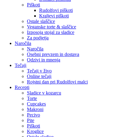
Piškoti
Rudolfovi piškoti
Kraljevi piškoti
Ostale slaščice
Veganske torte & slaščice
Izposoja stojal za sladice
Za podjetja
Naročila
Naročila
Osebni prevzem in dostava
Odzivi in mnenja
Tečaji
Tečaji v živo
Online tečaji
Rojstni dan pri Rudolfovi malci
Recepti
Sladice v kozarcu
Torte
Cupcakes
Makroni
Pecivo
Pite
Piškoti
Kroglice
Ostale sladice