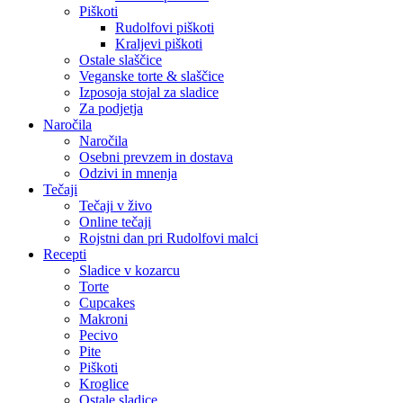
Piškoti
Rudolfovi piškoti
Kraljevi piškoti
Ostale slaščice
Veganske torte & slaščice
Izposoja stojal za sladice
Za podjetja
Naročila
Naročila
Osebni prevzem in dostava
Odzivi in mnenja
Tečaji
Tečaji v živo
Online tečaji
Rojstni dan pri Rudolfovi malci
Recepti
Sladice v kozarcu
Torte
Cupcakes
Makroni
Pecivo
Pite
Piškoti
Kroglice
Ostale sladice