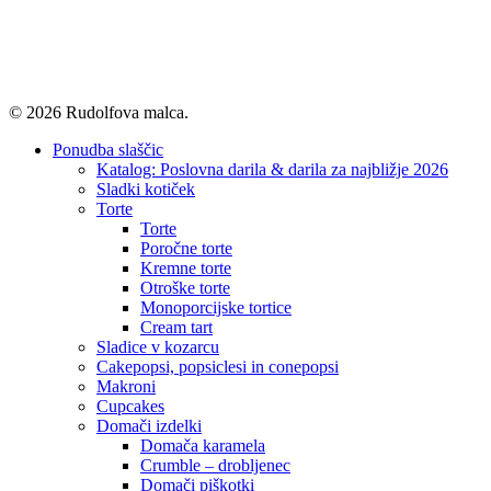
© 2026 Rudolfova malca.
Close
Ponudba slaščic
Menu
Katalog: Poslovna darila & darila za najbližje 2026
Sladki kotiček
Torte
Torte
Poročne torte
Kremne torte
Otroške torte
Monoporcijske tortice
Cream tart
Sladice v kozarcu
Cakepopsi, popsiclesi in conepopsi
Makroni
Cupcakes
Domači izdelki
Domača karamela
Crumble – drobljenec
Domači piškotki