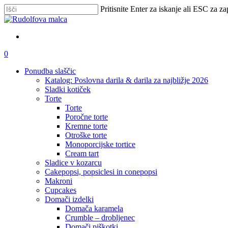
Skip
Pritisnite Enter za iskanje ali ESC za za
to
Zapri
main
iskanje
content
išči
account
0
Menu
Ponudba slaščic
Katalog: Poslovna darila & darila za najbližje 2026
Sladki kotiček
Torte
Torte
Poročne torte
Kremne torte
Otroške torte
Monoporcijske tortice
Cream tart
Sladice v kozarcu
Cakepopsi, popsiclesi in conepopsi
Makroni
Cupcakes
Domači izdelki
Domača karamela
Crumble – drobljenec
Domači piškotki