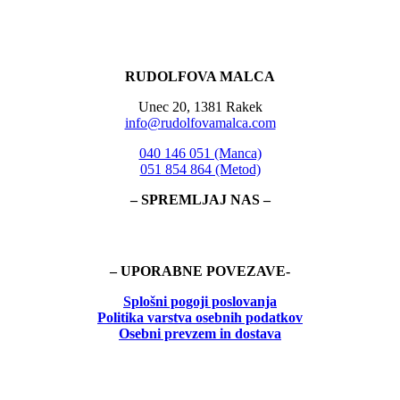
RUDOLFOVA MALCA
Unec 20, 1381 Rakek
info@rudolfovamalca.com
040 146 051 (Manca)
051 854 864 (Metod)
– SPREMLJAJ NAS –
– UPORABNE POVEZAVE-
Splošni pogoji poslovanja
Politika
varstva osebnih podatkov
Osebni prevzem in dostava