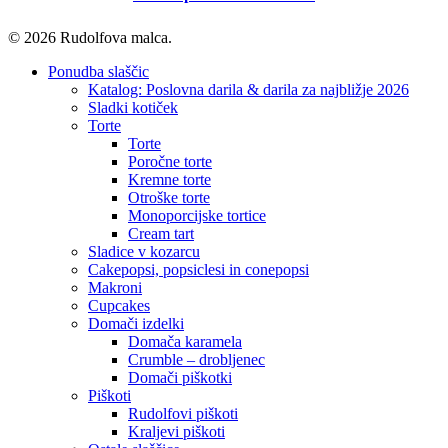
© 2026 Rudolfova malca.
Close
Ponudba slaščic
Menu
Katalog: Poslovna darila & darila za najbližje 2026
Sladki kotiček
Torte
Torte
Poročne torte
Kremne torte
Otroške torte
Monoporcijske tortice
Cream tart
Sladice v kozarcu
Cakepopsi, popsiclesi in conepopsi
Makroni
Cupcakes
Domači izdelki
Domača karamela
Crumble – drobljenec
Domači piškotki
Piškoti
Rudolfovi piškoti
Kraljevi piškoti