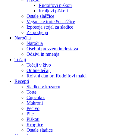
Rudolfovi piškoti
Kraljevi piškoti
Ostale slaščice
Veganske torte & slaščice
Izposoja stojal za sladice
Za podjetja
Naročila
Naročila
Osebni prevzem in dostava
Odzivi in mnenja
Tečaji
Tečaji v živo
Online tečaji
Rojstni dan pri Rudolfovi malci
Recepti
Sladice v kozarcu
Torte
Cupcakes
Makroni
Pecivo
Pite
Piškoti
Kroglice
Ostale sladice