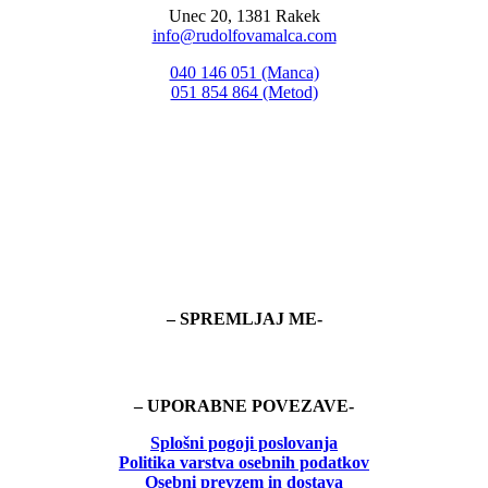
Unec 20, 1381 Rakek
info@rudolfovamalca.com
040 146 051 (Manca)
051 854 864 (Metod)
– SPREMLJAJ ME-
– UPORABNE POVEZAVE-
Splošni pogoji poslovanja
Politika
varstva osebnih podatkov
Osebni prevzem in dostava