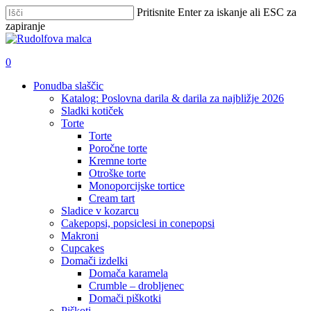
Skip
Pritisnite Enter za iskanje ali ESC za
to
zapiranje
main
Zapri
content
iskanje
išči
account
0
Menu
Ponudba slaščic
Katalog: Poslovna darila & darila za najbližje 2026
Sladki kotiček
Torte
Torte
Poročne torte
Kremne torte
Otroške torte
Monoporcijske tortice
Cream tart
Sladice v kozarcu
Cakepopsi, popsiclesi in conepopsi
Makroni
Cupcakes
Domači izdelki
Domača karamela
Crumble – drobljenec
Domači piškotki
Piškoti