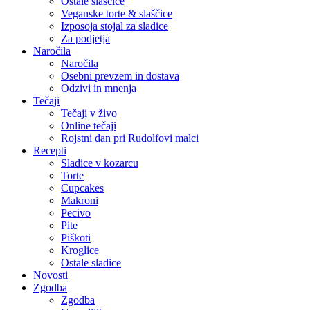
Ostale slaščice
Veganske torte & slaščice
Izposoja stojal za sladice
Za podjetja
Naročila
Naročila
Osebni prevzem in dostava
Odzivi in mnenja
Tečaji
Tečaji v živo
Online tečaji
Rojstni dan pri Rudolfovi malci
Recepti
Sladice v kozarcu
Torte
Cupcakes
Makroni
Pecivo
Pite
Piškoti
Kroglice
Ostale sladice
Novosti
Zgodba
Zgodba