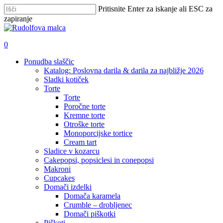
Skip
Pritisnite Enter za iskanje ali ESC za
to
zapiranje
main
Zapri
content
iskanje
išči
account
0
Menu
Ponudba slaščic
Katalog: Poslovna darila & darila za najbližje 2026
Sladki kotiček
Torte
Torte
Poročne torte
Kremne torte
Otroške torte
Monoporcijske tortice
Cream tart
Sladice v kozarcu
Cakepopsi, popsiclesi in conepopsi
Makroni
Cupcakes
Domači izdelki
Domača karamela
Crumble – drobljenec
Domači piškotki
Piškoti