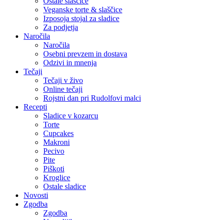
Ostale slaščice
Veganske torte & slaščice
Izposoja stojal za sladice
Za podjetja
Naročila
Naročila
Osebni prevzem in dostava
Odzivi in mnenja
Tečaji
Tečaji v živo
Online tečaji
Rojstni dan pri Rudolfovi malci
Recepti
Sladice v kozarcu
Torte
Cupcakes
Makroni
Pecivo
Pite
Piškoti
Kroglice
Ostale sladice
Novosti
Zgodba
Zgodba