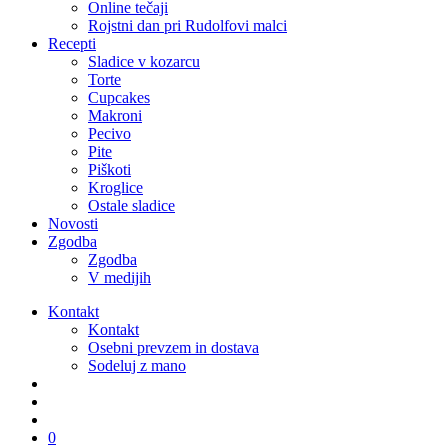
Online tečaji
Rojstni dan pri Rudolfovi malci
Recepti
Sladice v kozarcu
Torte
Cupcakes
Makroni
Pecivo
Pite
Piškoti
Kroglice
Ostale sladice
Novosti
Zgodba
Zgodba
V medijih
Kontakt
Kontakt
Osebni prevzem in dostava
Sodeluj z mano
išči
account
0