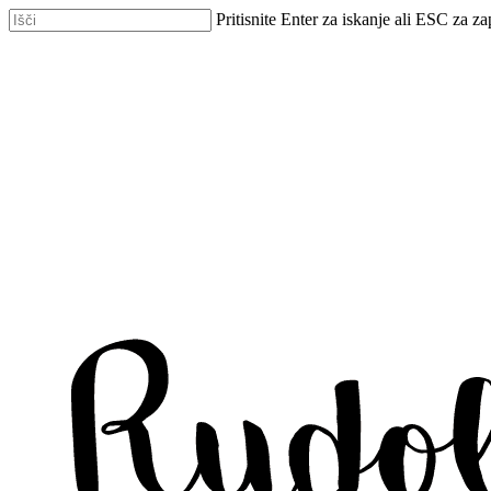
Skip
Pritisnite Enter za iskanje ali ESC za za
to
Zapri
main
iskanje
content