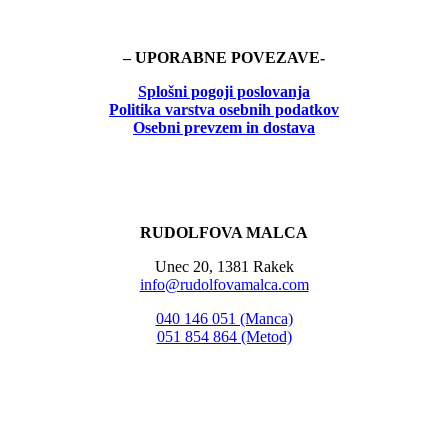
– UPORABNE POVEZAVE-
Splošni pogoji poslovanja
Politika
varstva osebnih podatkov
Osebni prevzem in dostava
RUDOLFOVA MALCA
Unec 20, 1381 Rakek
info@rudolfovamalca.com
040 146 051 (Manca)
051 854 864 (Metod)