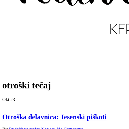
otroški tečaj
Okt
23
Otroška delavnica: Jesenski piškoti