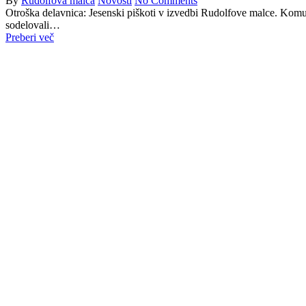
By
Rudolfova malca
Novosti
No Comments
Otroška delavnica: Jesenski piškoti v izvedbi Rudolfove malce. Komu 
sodelovali…
Preberi več