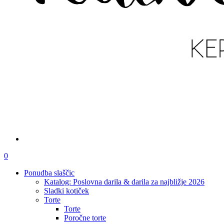
išči
account
0
Menu
Ponudba slaščic
Katalog: Poslovna darila & darila za najbližje 2026
Sladki kotiček
Torte
Torte
Poročne torte