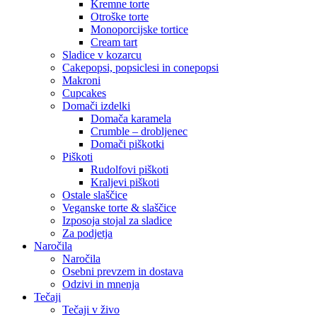
Kremne torte
Otroške torte
Monoporcijske tortice
Cream tart
Sladice v kozarcu
Cakepopsi, popsiclesi in conepopsi
Makroni
Cupcakes
Domači izdelki
Domača karamela
Crumble – drobljenec
Domači piškotki
Piškoti
Rudolfovi piškoti
Kraljevi piškoti
Ostale slaščice
Veganske torte & slaščice
Izposoja stojal za sladice
Za podjetja
Naročila
Naročila
Osebni prevzem in dostava
Odzivi in mnenja
Tečaji
Tečaji v živo