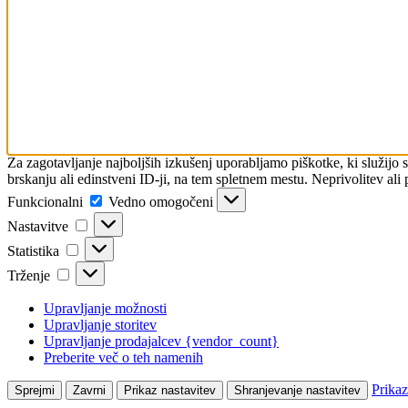
Za zagotavljanje najboljših izkušenj uporabljamo piškotke, ki služijo
brskanju ali edinstveni ID-ji, na tem spletnem mestu. Neprivolitev ali 
Funkcionalni
Funkcionalni
Vedno omogočeni
Nastavitve
Nastavitve
Statistika
Statistika
Trženje
Trženje
Upravljanje možnosti
Upravljanje storitev
Upravljanje prodajalcev {vendor_count}
Preberite več o teh namenih
Prikaz
Sprejmi
Zavrni
Prikaz nastavitev
Shranjevanje nastavitev