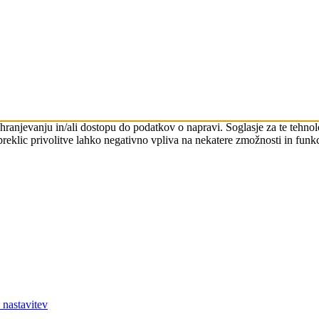
 shranjevanju in/ali dostopu do podatkov o napravi. Soglasje za te teh
preklic privolitve lahko negativno vpliva na nekatere zmožnosti in funkc
 nastavitev