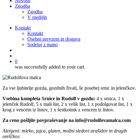
Novosti
Zgodba
Zgodba
V medijih
Kontakt
Kontakt
Osebni prevzem in dostava
Sodeluj z mano
išči
account
0
was successfully added to your cart.
Za vse ljubitelje gozda, gozdnih živali, še posebej srnic in jelenčkov.
Vsebina kompleta Srnice in Rudolf v gozdu:
4 x srnica, 1 x
jelenček Rudolf, 5 x mali list, 2 x velik list, 1 x podolgovat list, 1 x
krog z vencem iz listov, 1 x šestkotnik z vencem iz listov.
Za ceno pošljite povpraševanje na info@rudolfovamalca.com
Alergeni: mleko, jajca, gluten, možni sledovi arašidov in drugih
oreščkov.