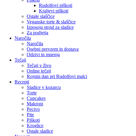
Rudolfovi piškoti
Kraljevi piškoti
Ostale slaščice
Veganske torte & slaščice
Izposoja stojal za sladice
Za podjetja
Naročila
Naročila
Osebni prevzem in dostava
Odzivi in mnenja
Tečaji
Tečaji v živo
Online tečaji
Rojstni dan pri Rudolfovi malci
Recepti
Sladice v kozarcu
Torte
Cupcakes
Makroni
Pecivo
Pite
Piškoti
Kroglice
Ostale sladice