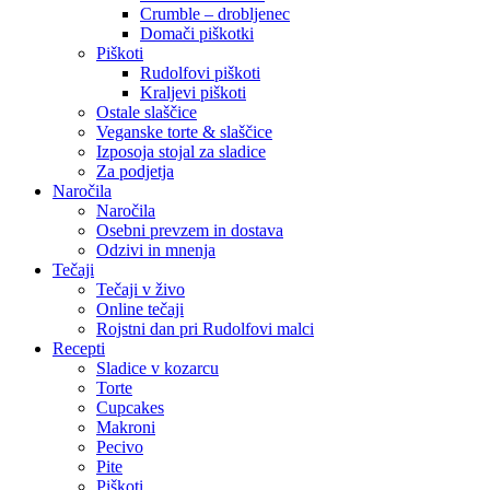
Crumble – drobljenec
Domači piškotki
Piškoti
Rudolfovi piškoti
Kraljevi piškoti
Ostale slaščice
Veganske torte & slaščice
Izposoja stojal za sladice
Za podjetja
Naročila
Naročila
Osebni prevzem in dostava
Odzivi in mnenja
Tečaji
Tečaji v živo
Online tečaji
Rojstni dan pri Rudolfovi malci
Recepti
Sladice v kozarcu
Torte
Cupcakes
Makroni
Pecivo
Pite
Piškoti