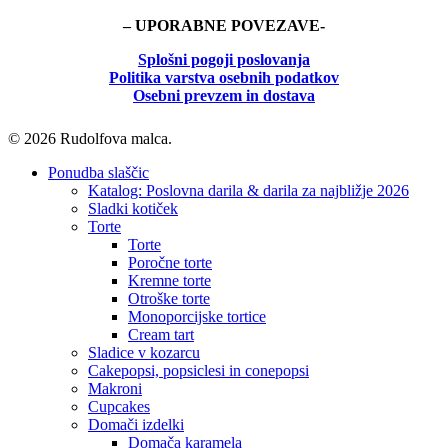
– UPORABNE POVEZAVE-
Splošni pogoji poslovanja
Politika
varstva osebnih podatkov
Osebni prevzem in dostava
© 2026 Rudolfova malca.
Close
Ponudba slaščic
Menu
Katalog: Poslovna darila & darila za najbližje 2026
Sladki kotiček
Torte
Torte
Poročne torte
Kremne torte
Otroške torte
Monoporcijske tortice
Cream tart
Sladice v kozarcu
Cakepopsi, popsiclesi in conepopsi
Makroni
Cupcakes
Domači izdelki
Domača karamela