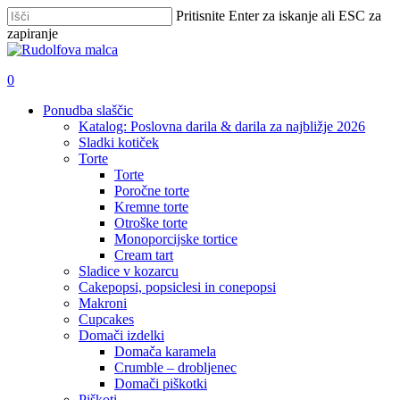
Skip
Pritisnite Enter za iskanje ali ESC za
to
zapiranje
main
Zapri
content
iskanje
išči
account
0
Menu
Ponudba slaščic
Katalog: Poslovna darila & darila za najbližje 2026
Sladki kotiček
Torte
Torte
Poročne torte
Kremne torte
Otroške torte
Monoporcijske tortice
Cream tart
Sladice v kozarcu
Cakepopsi, popsiclesi in conepopsi
Makroni
Cupcakes
Domači izdelki
Domača karamela
Crumble – drobljenec
Domači piškotki
Piškoti