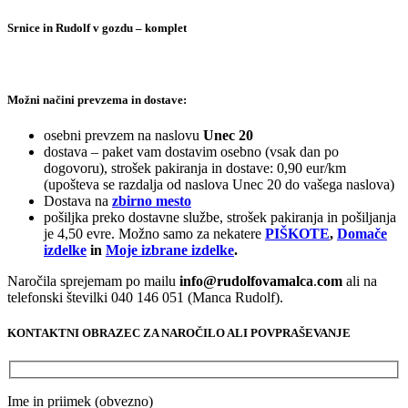
Srnice in Rudolf v gozdu – komplet
Možni načini prevzema in dostave:
osebni prevzem na naslovu
Unec 20
dostava – paket vam dostavim osebno (vsak dan po
dogovoru), strošek pakiranja in dostave: 0,90 eur/km
(upošteva se razdalja od naslova Unec 20 do vašega naslova)
Dostava na
zbirno mesto
pošiljka preko dostavne službe, strošek pakiranja in pošiljanja
je 4,50 evre. Možno samo za nekatere
PIŠKOTE
,
Domače
izdelke
in
Moje izbrane izdelke
.
Naročila sprejemam po mailu
info@rudolfovamalca
.
com
ali na
telefonski številki 040 146 051 (Manca Rudolf).
KONTAKTNI OBRAZEC ZA NAROČILO ALI POVPRAŠEVANJE
Ime in priimek (obvezno)