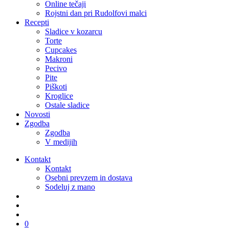
Online tečaji
Rojstni dan pri Rudolfovi malci
Recepti
Sladice v kozarcu
Torte
Cupcakes
Makroni
Pecivo
Pite
Piškoti
Kroglice
Ostale sladice
Novosti
Zgodba
Zgodba
V medijih
Kontakt
Kontakt
Osebni prevzem in dostava
Sodeluj z mano
išči
account
0