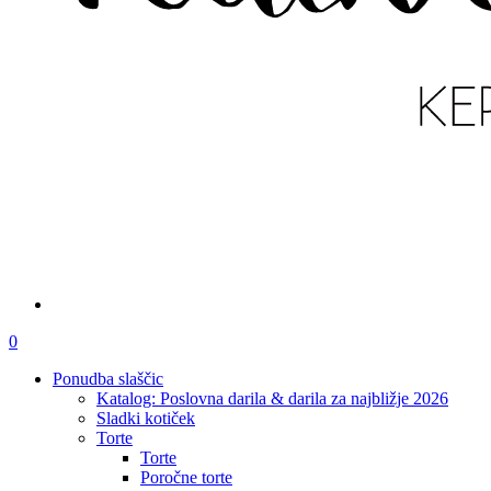
išči
account
0
Menu
Ponudba slaščic
Katalog: Poslovna darila & darila za najbližje 2026
Sladki kotiček
Torte
Torte
Poročne torte