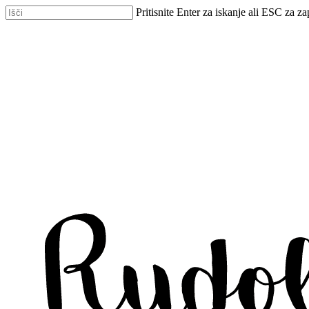
Skip
Pritisnite Enter za iskanje ali ESC za za
to
Zapri
main
iskanje
content