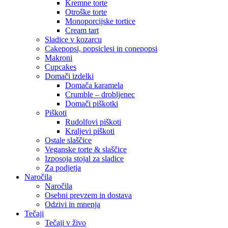
Kremne torte
Otroške torte
Monoporcijske tortice
Cream tart
Sladice v kozarcu
Cakepopsi, popsiclesi in conepopsi
Makroni
Cupcakes
Domači izdelki
Domača karamela
Crumble – drobljenec
Domači piškotki
Piškoti
Rudolfovi piškoti
Kraljevi piškoti
Ostale slaščice
Veganske torte & slaščice
Izposoja stojal za sladice
Za podjetja
Naročila
Naročila
Osebni prevzem in dostava
Odzivi in mnenja
Tečaji
Tečaji v živo