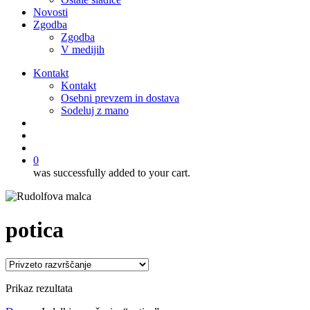
Novosti
Zgodba
Zgodba
V medijih
Kontakt
Kontakt
Osebni prevzem in dostava
Sodeluj z mano
išči
account
0
was successfully added to your cart.
potica
Prikaz rezultata