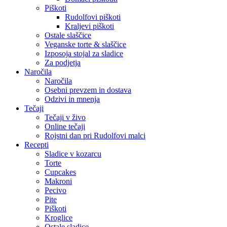
Piškoti
Rudolfovi piškoti
Kraljevi piškoti
Ostale slaščice
Veganske torte & slaščice
Izposoja stojal za sladice
Za podjetja
Naročila
Naročila
Osebni prevzem in dostava
Odzivi in mnenja
Tečaji
Tečaji v živo
Online tečaji
Rojstni dan pri Rudolfovi malci
Recepti
Sladice v kozarcu
Torte
Cupcakes
Makroni
Pecivo
Pite
Piškoti
Kroglice
Ostale sladice