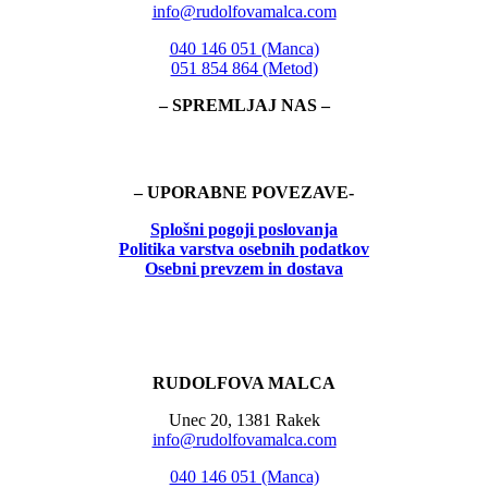
info@rudolfovamalca.com
040 146 051 (Manca)
051 854 864 (Metod)
– SPREMLJAJ NAS –
– UPORABNE POVEZAVE-
Splošni pogoji poslovanja
Politika
varstva osebnih podatkov
Osebni prevzem in dostava
RUDOLFOVA MALCA
Unec 20, 1381 Rakek
info@rudolfovamalca.com
040 146 051 (Manca)