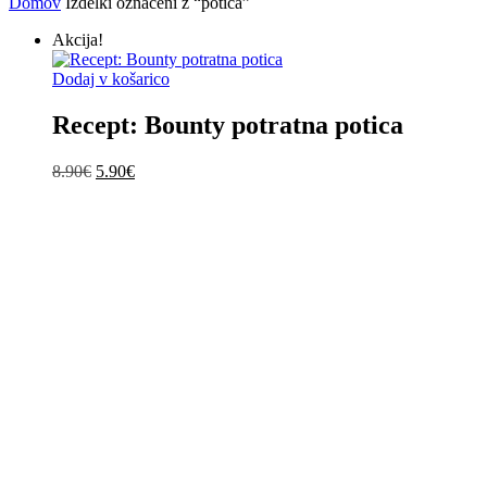
Domov
Izdelki označeni z “potica”
Akcija!
Dodaj v košarico
Recept: Bounty potratna potica
Izvirna
Trenutna
8.90
€
5.90
€
cena
cena
je
je:
bila:
5.90€.
8.90€.