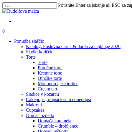
Skip
Pritisnite Enter za iskanje ali ESC za za
to
Zapri
main
iskanje
content
išči
account
0
Menu
Ponudba slaščic
Katalog: Poslovna darila & darila za najbližje 2026
Sladki kotiček
Torte
Torte
Poročne torte
Kremne torte
Otroške torte
Monoporcijske tortice
Cream tart
Sladice v kozarcu
Cakepopsi, popsiclesi in conepopsi
Makroni
Cupcakes
Domači izdelki
Domača karamela
Crumble – drobljenec
Domači piškotki