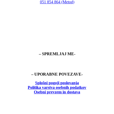
051 854 864 (Metod)
– SPREMLJAJ ME-
– UPORABNE POVEZAVE-
Splošni pogoji poslovanja
Politika
varstva osebnih podatkov
Osebni prevzem in dostava