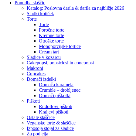
Close
Ponudba slaščic
Menu
Katalog: Poslovna darila & darila za najbližje 2026
Sladki kotiček
Torte
Torte
Poročne torte
Kremne torte
Otroške torte
Monoporcijske tortice
Cream tart
Sladice v kozarcu
Cakepopsi, popsiclesi in conepopsi
Makroni
Cupcakes
Domači izdelki
Domača karamela
Crumble – drobljenec
Domači piškotki
Piškoti
Rudolfovi piškoti
Kraljevi piškoti
Ostale slaščice
Veganske torte & slaščice
Izposoja stojal za sladice
Za podjetja