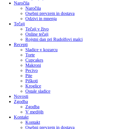
Naročila
Naročila
Osebni prevzem in dostava
Odzivi in mnenja
Tečaji
Tečaji v živo
Online tečaji
Rojstni dan pri Rudolfovi malci
Recepti
Sladice v kozarcu
Torte
Cupcakes
Makroni
Pecivo
Pite
Piškoti
Kroglice
Ostale sladice
Novosti
Zgodba
Zgodba
V medijih
Kontakt
Kontakt
Osebni prevzem in dostava