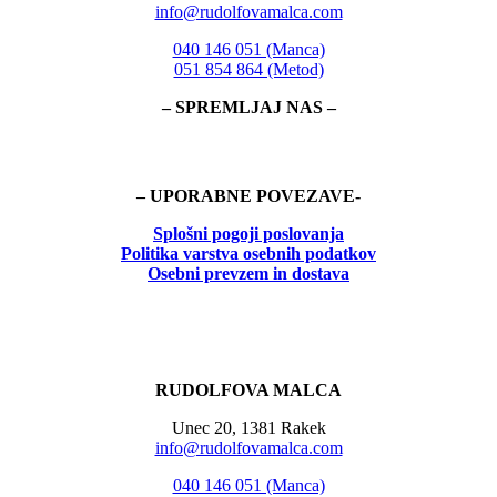
info@rudolfovamalca.com
040 146 051 (Manca)
051 854 864 (Metod)
– SPREMLJAJ NAS –
– UPORABNE POVEZAVE-
Splošni pogoji poslovanja
Politika
varstva osebnih podatkov
Osebni prevzem in dostava
RUDOLFOVA MALCA
Unec 20, 1381 Rakek
info@rudolfovamalca.com
040 146 051 (Manca)