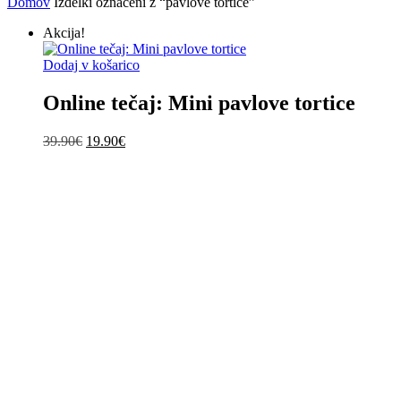
Domov
Izdelki označeni z “pavlove tortice”
Akcija!
Dodaj v košarico
Online tečaj: Mini pavlove tortice
Izvirna
Trenutna
39.90
€
19.90
€
cena
cena
je
je:
bila:
19.90€.
39.90€.