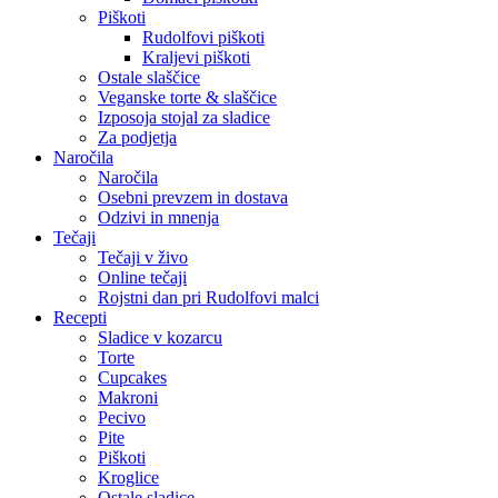
Piškoti
Rudolfovi piškoti
Kraljevi piškoti
Ostale slaščice
Veganske torte & slaščice
Izposoja stojal za sladice
Za podjetja
Naročila
Naročila
Osebni prevzem in dostava
Odzivi in mnenja
Tečaji
Tečaji v živo
Online tečaji
Rojstni dan pri Rudolfovi malci
Recepti
Sladice v kozarcu
Torte
Cupcakes
Makroni
Pecivo
Pite
Piškoti
Kroglice
Ostale sladice