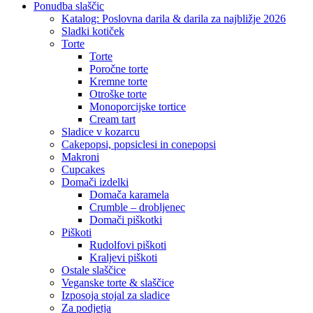
Close
Ponudba slaščic
Menu
Katalog: Poslovna darila & darila za najbližje 2026
Sladki kotiček
Torte
Torte
Poročne torte
Kremne torte
Otroške torte
Monoporcijske tortice
Cream tart
Sladice v kozarcu
Cakepopsi, popsiclesi in conepopsi
Makroni
Cupcakes
Domači izdelki
Domača karamela
Crumble – drobljenec
Domači piškotki
Piškoti
Rudolfovi piškoti
Kraljevi piškoti
Ostale slaščice
Veganske torte & slaščice
Izposoja stojal za sladice
Za podjetja