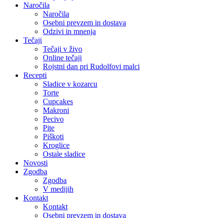
Naročila
Naročila
Osebni prevzem in dostava
Odzivi in mnenja
Tečaji
Tečaji v živo
Online tečaji
Rojstni dan pri Rudolfovi malci
Recepti
Sladice v kozarcu
Torte
Cupcakes
Makroni
Pecivo
Pite
Piškoti
Kroglice
Ostale sladice
Novosti
Zgodba
Zgodba
V medijih
Kontakt
Kontakt
Osebni prevzem in dostava