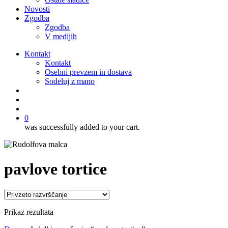
Novosti
Zgodba
Zgodba
V medijih
Kontakt
Kontakt
Osebni prevzem in dostava
Sodeluj z mano
išči
account
0
was successfully added to your cart.
pavlove tortice
Prikaz rezultata