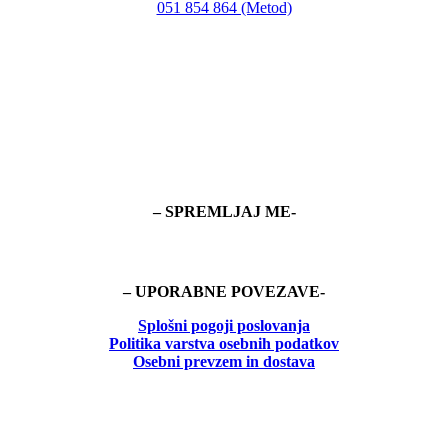
051 854 864 (Metod)
– SPREMLJAJ ME-
– UPORABNE POVEZAVE-
Splošni pogoji poslovanja
Politika
varstva osebnih podatkov
Osebni prevzem in dostava