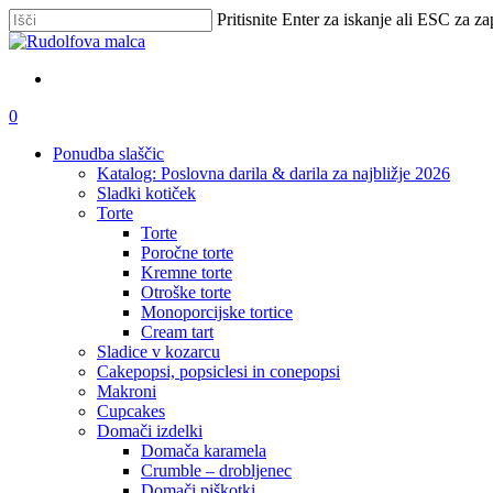
Skip
Pritisnite Enter za iskanje ali ESC za za
to
Zapri
main
iskanje
content
išči
account
0
Menu
Ponudba slaščic
Katalog: Poslovna darila & darila za najbližje 2026
Sladki kotiček
Torte
Torte
Poročne torte
Kremne torte
Otroške torte
Monoporcijske tortice
Cream tart
Sladice v kozarcu
Cakepopsi, popsiclesi in conepopsi
Makroni
Cupcakes
Domači izdelki
Domača karamela
Crumble – drobljenec
Domači piškotki