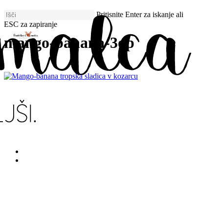
Skip
Pritisnite Enter za iskanje ali
to
ESC za zapiranje
main
Zapri
content
mango-banana-3op
iskanje