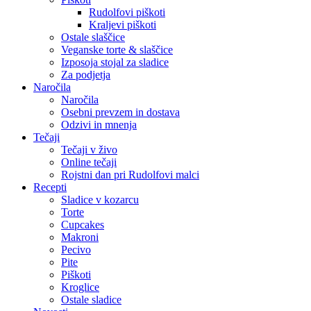
Rudolfovi piškoti
Kraljevi piškoti
Ostale slaščice
Veganske torte & slaščice
Izposoja stojal za sladice
Za podjetja
Naročila
Naročila
Osebni prevzem in dostava
Odzivi in mnenja
Tečaji
Tečaji v živo
Online tečaji
Rojstni dan pri Rudolfovi malci
Recepti
Sladice v kozarcu
Torte
Cupcakes
Makroni
Pecivo
Pite
Piškoti
Kroglice
Ostale sladice