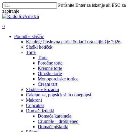
Skip
Pritisnite Enter za iskanje ali ESC za
to
zapiranje
main
Zapri
content
iskanje
išči
account
0
Menu
Ponudba slaščic
Katalog: Poslovna darila & darila za najbližje 2026
Sladki kotiček
Torte
Torte
Poročne torte
Kremne torte
Otroške torte
Monoporcijske tortice
Cream tart
Sladice v kozarcu
Cakepopsi, popsiclesi in conepopsi
Makroni
Cupcakes
Domači izdelki
Domača karamela
Crumble – drobljenec
Domači piškotki
Piškoti