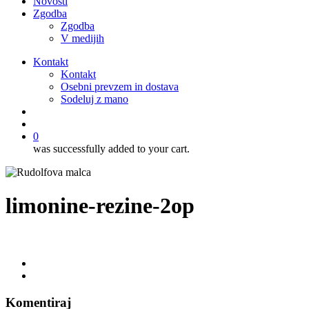
Novosti
Zgodba
Zgodba
V medijih
Kontakt
Kontakt
Osebni prevzem in dostava
Sodeluj z mano
išči
account
0
was successfully added to your cart.
limonine-rezine-2op
Komentiraj