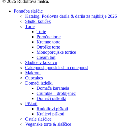
© 2026 Rudolfova malca.
Close
Ponudba slaščic
Menu
Katalog: Poslovna darila & darila za najbližje 2026
Sladki kotiček
Torte
Torte
Poročne torte
Kremne torte
Otroške torte
Monoporcijske tortice
Cream tart
Sladice v kozarcu
Cakepopsi, popsiclesi in conepopsi
Makroni
Cupcakes
Domači izdelki
Domača karamela
Crumble – drobljenec
Domači piškotki
Piškoti
Rudolfovi piškoti
Kraljevi piškoti
Ostale slaščice
Veganske torte & slaščice