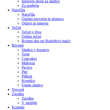
Izposoja stojal za sladice
Za podjetja
Naročila
Naročila
Osebni prevzem in dostava
Odzivi in mnenja
Tečaji
Tečaji v živo
Online tečaji
Rojstni dan pri Rudolfovi malci
Recepti
Sladice v kozarcu
Torte
Cupcakes
Makroni
Pecivo
Pite
Piškoti
Kroglice
Ostale sladice
Novosti
Zgodba
Zgodba
V medijih
Kontakt