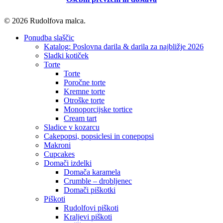
© 2026 Rudolfova malca.
Close
Ponudba slaščic
Menu
Katalog: Poslovna darila & darila za najbližje 2026
Sladki kotiček
Torte
Torte
Poročne torte
Kremne torte
Otroške torte
Monoporcijske tortice
Cream tart
Sladice v kozarcu
Cakepopsi, popsiclesi in conepopsi
Makroni
Cupcakes
Domači izdelki
Domača karamela
Crumble – drobljenec
Domači piškotki
Piškoti
Rudolfovi piškoti
Kraljevi piškoti