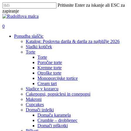
Skip
Pritisnite Enter za iskanje ali ESC za
to
zapiranje
main
Zapri
content
iskanje
išči
account
0
Menu
Ponudba slaščic
Katalog: Poslovna darila & darila za najbližje 2026
Sladki kotiček
Torte
Torte
Poročne torte
Kremne torte
Otroške torte
Monoporcijske tortice
Cream tart
Sladice v kozarcu
Cakepopsi, popsiclesi in conepopsi
Makroni
Cupcakes
Domači izdelki
Domača karamela
Crumble – drobljenec
Domači piškotki
Piškoti