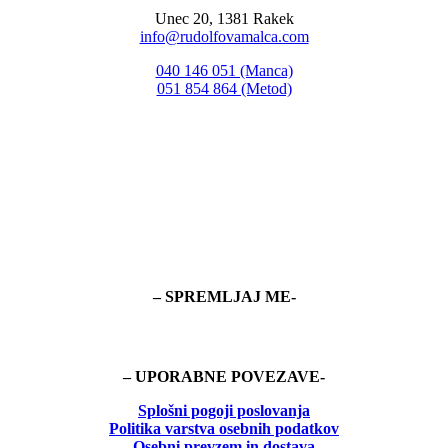
Unec 20, 1381 Rakek
info@rudolfovamalca.com
040 146 051 (Manca)
051 854 864 (Metod)
– SPREMLJAJ ME-
– UPORABNE POVEZAVE-
Splošni pogoji poslovanja
Politika
varstva osebnih podatkov
Osebni prevzem in dostava