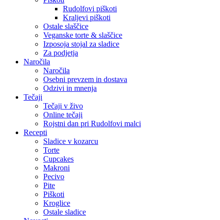
Rudolfovi piškoti
Kraljevi piškoti
Ostale slaščice
Veganske torte & slaščice
Izposoja stojal za sladice
Za podjetja
Naročila
Naročila
Osebni prevzem in dostava
Odzivi in mnenja
Tečaji
Tečaji v živo
Online tečaji
Rojstni dan pri Rudolfovi malci
Recepti
Sladice v kozarcu
Torte
Cupcakes
Makroni
Pecivo
Pite
Piškoti
Kroglice
Ostale sladice