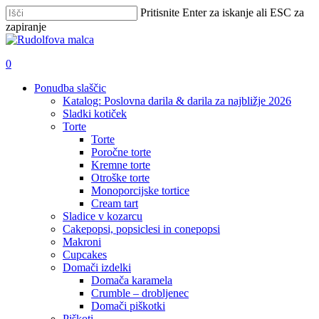
Skip
Pritisnite Enter za iskanje ali ESC za
to
zapiranje
main
Zapri
content
iskanje
išči
account
0
Menu
Ponudba slaščic
Katalog: Poslovna darila & darila za najbližje 2026
Sladki kotiček
Torte
Torte
Poročne torte
Kremne torte
Otroške torte
Monoporcijske tortice
Cream tart
Sladice v kozarcu
Cakepopsi, popsiclesi in conepopsi
Makroni
Cupcakes
Domači izdelki
Domača karamela
Crumble – drobljenec
Domači piškotki
Piškoti