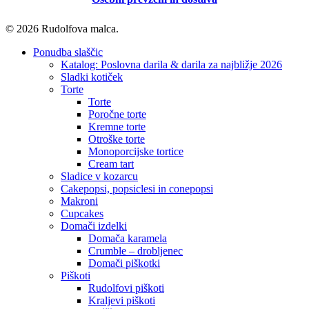
© 2026 Rudolfova malca.
Close
Ponudba slaščic
Menu
Katalog: Poslovna darila & darila za najbližje 2026
Sladki kotiček
Torte
Torte
Poročne torte
Kremne torte
Otroške torte
Monoporcijske tortice
Cream tart
Sladice v kozarcu
Cakepopsi, popsiclesi in conepopsi
Makroni
Cupcakes
Domači izdelki
Domača karamela
Crumble – drobljenec
Domači piškotki
Piškoti
Rudolfovi piškoti
Kraljevi piškoti