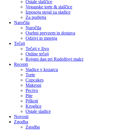
Ostale slaščice
Veganske torte & slaščice
Izposoja stojal za sladice
Za podjetja
Naročila
Naročila
Osebni prevzem in dostava
Odzivi in mnenja
Tečaji
Tečaji v živo
Online tečaji
Rojstni dan pri Rudolfovi malci
Recepti
Sladice v kozarcu
Torte
Cupcakes
Makroni
Pecivo
Pite
Piškoti
Kroglice
Ostale sladice
Novosti
Zgodba
Zgodba